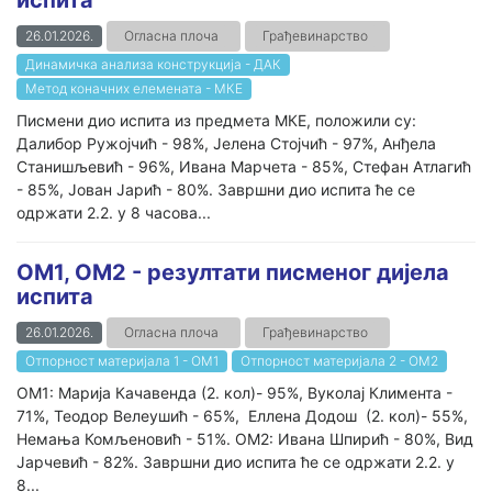
испита
26.01.2026.
Огласна плоча
Грађевинарство
Динамичка анализа конструкција - ДАК
Метод коначних елемената - МКЕ
Писмени дио испита из предмета МКЕ, положили су:
Далибор Ружојчић - 98%, Јелена Стојчић - 97%, Анђела
Станишљевић - 96%, Ивана Марчета - 85%, Стефан Атлагић
- 85%, Јован Јарић - 80%. Завршни дио испита ће се
одржати 2.2. у 8 часова...
ОМ1, ОМ2 - резултати писменог дијела
испита
26.01.2026.
Огласна плоча
Грађевинарство
Отпорност материјала 1 - ОМ1
Отпорност материјала 2 - ОМ2
ОМ1: Марија Качавенда (2. кол)- 95%, Вуколај Климента -
71%, Теодор Велеушић - 65%, Еллена Додош (2. кол)- 55%,
Немања Комљеновић - 51%. ОМ2: Ивана Шпирић - 80%, Вид
Јарчевић - 82%. Завршни дио испита ће се одржати 2.2. у
8...