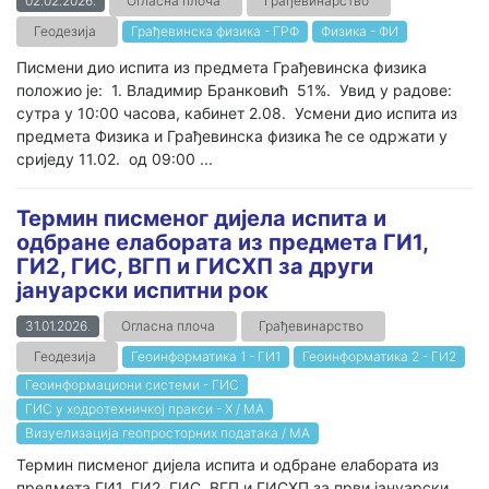
02.02.2026.
Огласна плоча
Грађевинарство
Геодезија
Грађевинска физика - ГРФ
Физика - ФИ
Писмени дио испита из предмета Грађевинска физика
положио је: 1. Владимир Бранковић 51%. Увид у радове:
сутра у 10:00 часова, кабинет 2.08. Усмени дио испита из
предмета Физика и Грађевинска физика ће се одржати у
сриједу 11.02. од 09:00 ...
Термин писменог дијела испита и
одбране елабората из предмета ГИ1,
ГИ2, ГИС, ВГП и ГИСХП за други
jaнуарски испитни рок
31.01.2026.
Огласна плоча
Грађевинарство
Геодезија
Геоинформатика 1 - ГИ1
Геоинформатика 2 - ГИ2
Геоинформациони системи - ГИС
ГИС у ходротехничкој пракси - Х / МА
Визуелизација геопросторних података / МА
Термин писменог дијела испита и одбране елабората из
предмета ГИ1, ГИ2, ГИС, ВГП и ГИСХП за први јануарски