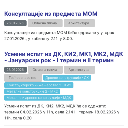
Консултације из предмета МОМ
26.01.2026.
Огласна плоча
Архитектура
Консултације из предмета МОМ биће одржане у уторак
27.01.2026., у кабинету 2.11. у 8.00.
Усмени испит из ДК, КИ2, МК1, МК2, МДК
- Јануарски рок - I термин и II термин
23.01.2026.
Огласна плоча
Архитектура
Грађевинарство
Дрвене конструкције - ДК
Конструктерско инжењерство 2 - КИ2
Металне конструкције 2 - МК2
Металне и дрвене конструкције - МДК
Усмени испит из ДК, КИ2, МК2, МДК ће се одржати: I
термин 04.02.2026 у 11h, сала 2.14 II термин 18.02.2026 у
11h, сала 0.20