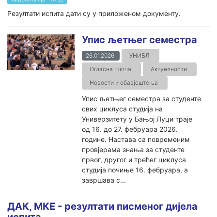
Резултати испита дати су у приложеном документу.
Упис љетњег семестра
26.01.2026.
УНИБЛ
Огласна плоча
Актуелности
Новости и обавјештења
Упис љетњег семестра за студенте
свих циклуса студија на
Универзитету у Бањој Луци траје
од 16. до 27. фебруара 2026.
године. Настава са повременим
провјерама знања за студенте
првог, другог и трећег циклуса
студија почиње 16. фебруара, а
завршава с...
ДАК, МКЕ - резултати писменог дијела