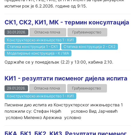
испитни рок је 6.2.2026. године од 9:15.
СК1, СК2, КИ1, МК - термин консултација
30.01.2026.
Огласна плоча
Грађевинарство
Конструктерско инжењерство 1 - КИ1
Статика конструкција 1 - СК1
Статика конструкција 2 - СК2
Моделирање конструкција - К / МА
Одржаће се у понедјељак (2.2) у 13:00, кабина 2.10.
КИ1 - резултати писменог дијела испита
29.01.2026.
Огласна плоча
Грађевинарство
Конструктерско инжењерство 1 - КИ1
Писмени дио испита из Конструктерског инжењерства 1
положили су: Стефан Нојић условно Вид Јарчевић
условно Миленко Арежина условно
БКА_БК1_БК2_КИ3_Резултати писменог