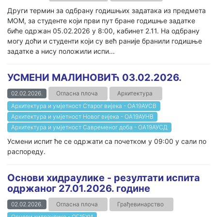
Други термин за одбрану годишњих задатака из предмета
МОМ, за студенте који први пут бране годишње задатке
биће одржан 05.02.2026 у 8:00, кабинет 2.11. На одбрану
могу доћи и студенти који су већ раније бранили годишње
задатке а нису положили испи...
УСМЕНИ МАЛИНОВИЋ 03.02.2026.
02.02.2026.
Огласна плоча
Архитектура
Архитектура и умјетност Старог вијека - ОА19АУСВ
Архитектура и умјетност Новог вијека - ОА19АУНВ
Архитектура и умјетност Савременог доба - ОА19АУСД
Усмени испит ће се одржати са почетком у 09:00 у сали по
распореду.
Основи хидраулике - резултати испита
одржаног 27.01.2026. године
02.02.2026.
Огласна плоча
Грађевинарство
Основи хидраулике - ОГ15ХИ