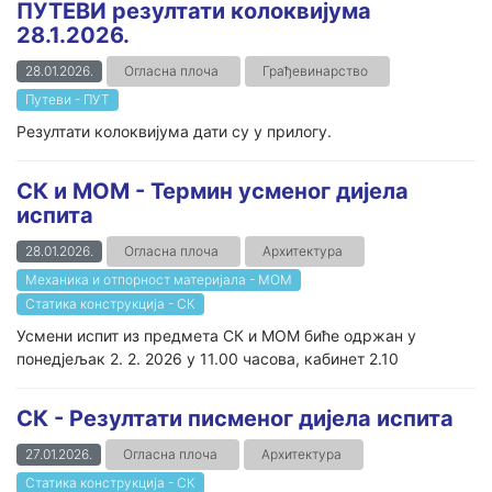
ПУТЕВИ резултати колоквијума
28.1.2026.
28.01.2026.
Огласна плоча
Грађевинарство
Путеви - ПУТ
Резултати колоквијума дати су у прилогу.
СК и МОМ - Термин усменог дијела
испита
28.01.2026.
Огласна плоча
Архитектура
Механика и отпорност материјала - МОМ
Статика конструкција - СК
Усмени испит из предмета СК и МОМ биће одржан у
понедјељак 2. 2. 2026 у 11.00 часова, кабинет 2.10
СК - Резултати писменог дијела испита
27.01.2026.
Огласна плоча
Архитектура
Статика конструкција - СК