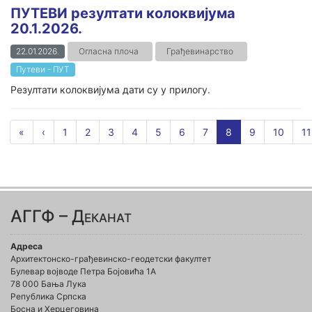
ПУТЕВИ резултати колоквијума
20.1.2026.
22.01.2026.
Огласна плоча
Грађевинарство
Путеви - ПУТ
Резултати колоквијума дати су у прилогу.
«
‹
1
2
3
4
5
6
7
8
9
10
11
АГГФ – Деканат
Адреса
Архитектонско-грађевинско-геодетски факултет
Булевар војводе Петра Бојовића 1A
78 000 Бања Лука
Република Српска
Босна и Херцеговина