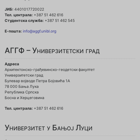
ЈИБ:
4401017720022
Тел. централа:
+387 51 462 616
Студентска служба:
+387 51 462 545
Е-пошта:
info@aggf.unibl.org
АГГФ – Универзитетски град
Адреса
Архитектонско-грађевинско-геодетски факултет
Универзитетски град
Булевар војводе Петра Бојовића 1A
78 000 Бања Лука
Република Српска
Босна и Херцеговина
Тел. централа:
+387 51 462 616
Универзитет у Бањој Луци