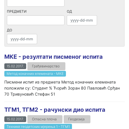
ПРЕДМЕТИ
ОД
ДО
МКЕ - резултати писменог испита
15.02.2017.
Грађевинарство
Метод коначних елемената - МКЕ
Писмени испит из предмета Метод коначних елемената
положили су: Студент % Ћорић Зоран 80 Павловић Срђан
70 Тривуновић Стефан 51
ТГМ1, ТГМ2 - рачунски дио испита
15.02.2017.
Огласна плоча
Геодезија
Технике геодетских мјерења 1 - ТГМ1