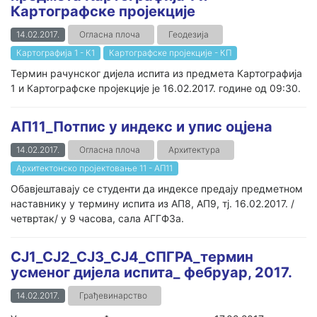
Картографске пројекције
14.02.2017.
Огласна плоча
Геодезија
Картографија 1 - К1
Картографске пројекције - КП
Teрмин рачунског дијела испита из предмета Картографија
1 и Картографске пројекције је 16.02.2017. године од 09:30.
АП11_Потпис у индекс и упис оцјена
14.02.2017.
Огласна плоча
Архитектура
Архитектонско пројектовање 11 - АП11
Обавјештавају се студенти да индексе предају предметном
наставнику у термину испита из АП8, АП9, тј. 16.02.2017. /
четвртак/ у 9 часова, сала АГГФ3а.
СЈ1_СЈ2_СЈ3_СЈ4_СПГРА_термин
усменог дијела испита_ фебруар, 2017.
14.02.2017.
Грађевинарство