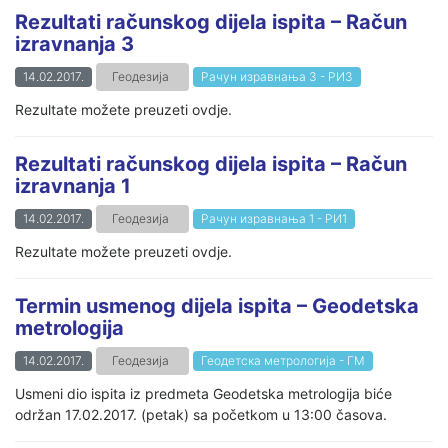
Rezultati računskog dijela ispita – Račun
izravnanja 3
14.02.2017.
Геодезија
Рачун изравнања 3 - РИ3
Rezultate možete preuzeti ovdje.
Rezultati računskog dijela ispita – Račun
izravnanja 1
14.02.2017.
Геодезија
Рачун изравнања 1 - РИ1
Rezultate možete preuzeti ovdje.
Termin usmenog dijela ispita – Geodetska
metrologija
14.02.2017.
Геодезија
Геодетска метрологија - ГМ
Usmeni dio ispita iz predmeta Geodetska metrologija biće
održan 17.02.2017. (petak) sa početkom u 13:00 časova.