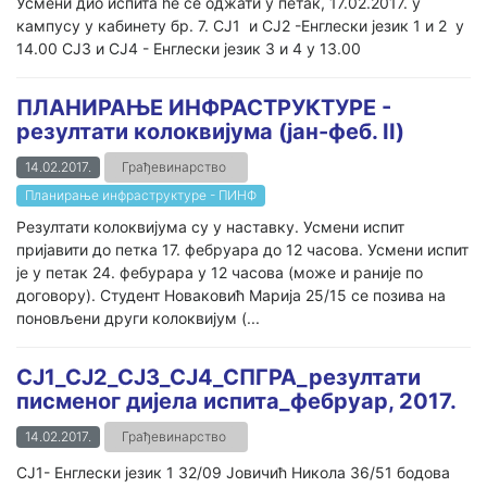
Усмени дио испита ће се оджати у петак, 17.02.2017. у
кампусу у кабинету бр. 7. СЈ1 и СЈ2 -Енглески језик 1 и 2 у
14.00 СЈ3 и СЈ4 - Енглески језик 3 и 4 у 13.00
ПЛАНИРАЊЕ ИНФРАСТРУКТУРЕ -
резултати колоквијума (јан-феб. II)
14.02.2017.
Грађевинарство
Планирање инфраструктуре - ПИНФ
Резултати колоквијума су у наставку. Усмени испит
пријавити до петка 17. фебруара до 12 часова. Усмени испит
је у петак 24. фебурара у 12 часова (може и раније по
договору). Студент Новаковић Марија 25/15 се позива на
поновљени други колоквијум (...
СЈ1_СЈ2_СЈ3_СЈ4_СПГРА_резултати
писменог дијела испита_фебруар, 2017.
14.02.2017.
Грађевинарство
СЈ1- Енглески језик 1 32/09 Јовичић Никола 36/51 бодова