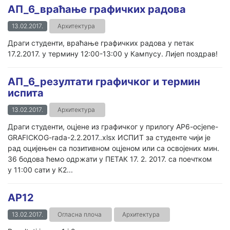
АП_6_враћање графичких радова
13.02.2017.
Архитектура
Драги студенти, враћање графичких радова у петак
17.2.2017. у термину 12:00-13:00 у Кампусу. Лијеп поздрав!
АП_6_резултати графичког и термин
испита
13.02.2017.
Архитектура
Драги студенти, оцјене из графичког у прилогу AP6-ocjene-
GRAFICKOG-rada-2.2.2017..xlsx ИСПИТ за студенте чији је
рад оцијењен са позитивном оцјеном или са освојених мин.
36 бодова ћемо одржати у ПЕТАК 17. 2. 2017. са поечтком
у 11:00 сати у К2...
AP12
13.02.2017.
Огласна плоча
Архитектура