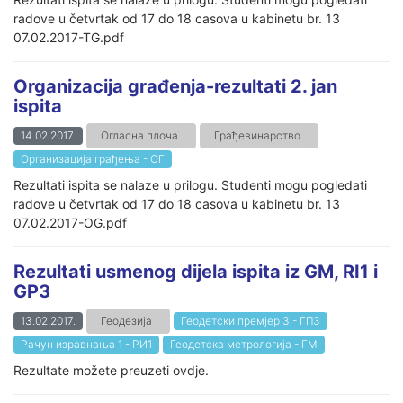
radove u četvrtak od 17 do 18 casova u kabinetu br. 13
07.02.2017-TG.pdf
Organizacija građenja-rezultati 2. jan
ispita
14.02.2017.
Огласна плоча
Грађевинарство
Организација грађења - ОГ
Rezultati ispita se nalaze u prilogu. Studenti mogu pogledati
radove u četvrtak od 17 do 18 casova u kabinetu br. 13
07.02.2017-OG.pdf
Rezultati usmenog dijela ispita iz GM, RI1 i
GP3
13.02.2017.
Геодезија
Геодетски премјер 3 - ГП3
Рачун изравнања 1 - РИ1
Геодетска метрологија - ГМ
Rezultate možete preuzeti ovdje.