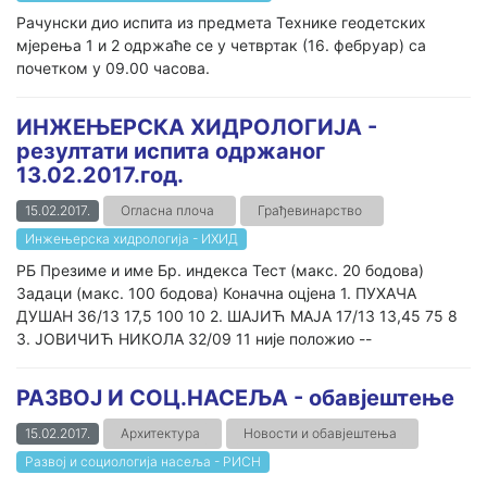
Рачунски дио испита из предмета Технике геодетских
мјерења 1 и 2 одржаће се у четвртак (16. фебруар) са
почетком у 09.00 часова.
ИНЖЕЊЕРСКА ХИДРОЛОГИЈА -
резултати испита одржаног
13.02.2017.год.
15.02.2017.
Огласна плоча
Грађевинарство
Инжењерска хидрологија - ИХИД
РБ Презиме и име Бр. индекса Тест (макс. 20 бодова)
Задаци (макс. 100 бодова) Коначна оцјена 1. ПУХАЧА
ДУШАН 36/13 17,5 100 10 2. ШАЈИЋ МАЈА 17/13 13,45 75 8
3. ЈОВИЧИЋ НИКОЛА 32/09 11 није положио --
РАЗВОЈ И СОЦ.НАСЕЉА - обавјештење
15.02.2017.
Архитектура
Новости и обавјештења
Развој и социологија насеља - РИСН