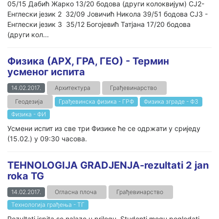
05/15 Дабић Жарко 13/20 бодова (други колоквијум) СЈ2-
Енглески језик 2 32/09 Јовичић Никола 39/51 бодова СЈ3 -
Енглески језик 3 35/12 Богојевић Татјана 17/20 бодова
(други кол...
Физика (АРХ, ГРА, ГЕО) - Термин
усменог испита
14.02.2017.
Архитектура
Грађевинарство
Геодезија
Грађевинска физика - ГРФ
Физика зграде - ФЗ
Физика - ФИ
Усмени испит из све три Физике ће се одржати у сриједу
(15.02.) у 09:30 часова.
TEHNOLOGIJA GRADJENJA-rezultati 2 jan
roka TG
14.02.2017.
Огласна плоча
Грађевинарство
Технологија грађења - ТГ
Rezultati ispita se nalaze u prilogu. Studenti mogu pogledati