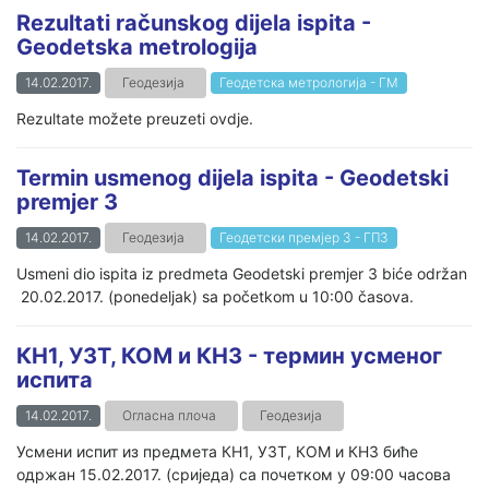
Rezultati računskog dijela ispita -
Geodetska metrologija
14.02.2017.
Геодезија
Геодетска метрологија - ГМ
Rezultate možete preuzeti ovdje.
Termin usmenog dijela ispita - Geodetski
premjer 3
14.02.2017.
Геодезија
Геодетски премјер 3 - ГП3
Usmeni dio ispita iz predmeta Geodetski premjer 3 biće održan
20.02.2017. (ponedeljak) sa početkom u 10:00 časova.
КН1, УЗТ, КОМ и КН3 - термин усменог
испита
14.02.2017.
Огласна плоча
Геодезија
Усмени испит из предмета КН1, УЗТ, КОМ и КН3 биће
одржан 15.02.2017. (сриједа) са почетком у 09:00 часова