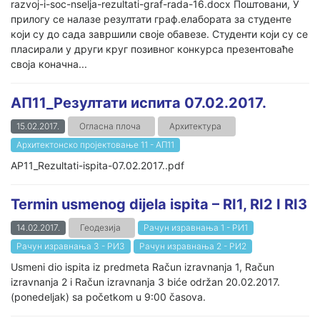
razvoj-i-soc-nselja-rezultati-graf-rada-16.docx Поштовани, У
прилогу се налазе резултати граф.елабората за студенте
који су до сада завршили своје обавезе. Студенти који су се
пласирали у други круг позивног конкурса презентоваће
своја коначна...
АП11_Резултати испита 07.02.2017.
15.02.2017.
Огласна плоча
Архитектура
Архитектонско пројектовање 11 - АП11
AP11_Rezultati-ispita-07.02.2017..pdf
Termin usmenog dijela ispita – RI1, RI2 I RI3
14.02.2017.
Геодезија
Рачун изравнања 1 - РИ1
Рачун изравнања 3 - РИ3
Рачун изравнања 2 - РИ2
Usmeni dio ispita iz predmeta Račun izravnanja 1, Račun
izravnanja 2 i Račun izravnanja 3 biće održan 20.02.2017.
(ponedeljak) sa početkom u 9:00 časova.