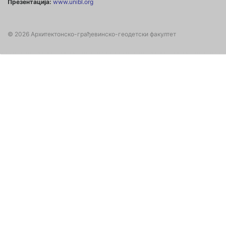
Презентација:
www.unibl.org
© 2026 Архитектонско-грађевинско-геодетски факултет