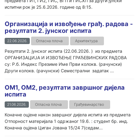
предмета ГИ1, ГИ2, ГИС, ВГП и ГИСХП за други јулски
испитни рок је 25.6.2026. године од 8:15.
Организација и извођење грађ. радова -
резултати 2. јунског испита
22.06.2026.
Огласна плоча
Архитектура
Резултати 2. јунског испита (22.06.2026. ) из предмета
ОРГАНИЗАЦИЈА И ИЗВОЂЕЊЕ ГРАЂЕВИНСКИХ РАДОВА
су: Р.б. Индекс Презиме Име Први колокв. (рачунски)
Други колокв. (рачунски) Семестрални задатак ...
OM1, OM2, резултати завршног дијела
испита
21.06.2026.
Огласна плоча
Грађевинарство
Коначне оцјене након завршног дијела испита из предмета
Отпорност материјала 1 одржаног 19.6. : студент бр. инд.
Коначна оцјена Циган Јована 15/24 7(седам...