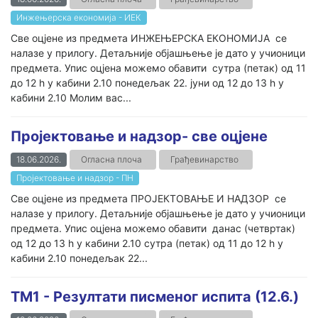
Инжењерска економија - ИЕК
Све оцјене из предмета ИНЖЕЊЕРСКА ЕКОНОМИЈА се
налазе у прилогу. Детаљније објашњење је дато у учионици
предмета. Упис оцјена можемо обавити сутра (петак) од 11
до 12 h у кабини 2.10 понедељак 22. јуни од 12 до 13 h у
кабини 2.10 Молим вас...
Пројектовање и надзор- све оцјене
18.06.2026.
Огласна плоча
Грађевинарство
Пројектовање и надзор - ПН
Све оцјене из предмета ПРОЈЕКТОВАЊЕ И НАДЗОР се
налазе у прилогу. Детаљније објашњење је дато у учионици
предмета. Упис оцјена можемо обавити данас (четвртак)
од 12 до 13 h у кабини 2.10 сутра (петак) од 11 до 12 h у
кабини 2.10 понедељак 22...
ТМ1 - Резултати писменог испита (12.6.)