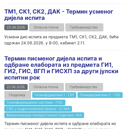
ТМ1, СК1, СК2, ДАК - Термин усменог
дијела испита
23.06.2026.
Огласна плоча
Грађевинарство
Усмени дио испита из предмета ТМ1, СК1, СК2, ДАК, биће
одржан 24.06.2026. у 8:00, кабинет 2.11.
Термин писменог дијела испита и
одбране елабората из предмета ГИ1,
ГИ2, ГИС, ВГП и ГИСХП за други јулски
испитни рок
22.06.2026.
Огласна плоча
Грађевинарство
Геодезија
Геоинформатика 1 - ГИ1
Геоинформатика 2 - ГИ2
Геоинформациони системи - ГИС
ГИС у ходротехничкој пракси - Х / МА
Визуелизација геопросторних података / МА
Термин писменог дијела испита и одбране елабората из