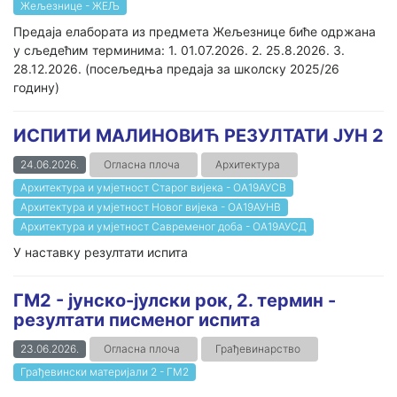
Жељезнице - ЖЕЉ
Предаја елабората из предмета Жељезнице биће одржана
у сљедећим терминима: 1. 01.07.2026. 2. 25.8.2026. 3.
28.12.2026. (посељедња предаја за школску 2025/26
годину)
ИСПИТИ МАЛИНОВИЋ РЕЗУЛТАТИ ЈУН 2
24.06.2026.
Огласна плоча
Архитектура
Архитектура и умјетност Старог вијека - ОА19АУСВ
Архитектура и умјетност Новог вијека - ОА19АУНВ
Архитектура и умјетност Савременог доба - ОА19АУСД
У наставку резултати испита
ГМ2 - јунско-јулски рок, 2. термин -
резултати писменог испита
23.06.2026.
Огласна плоча
Грађевинарство
Грађевински материјали 2 - ГМ2