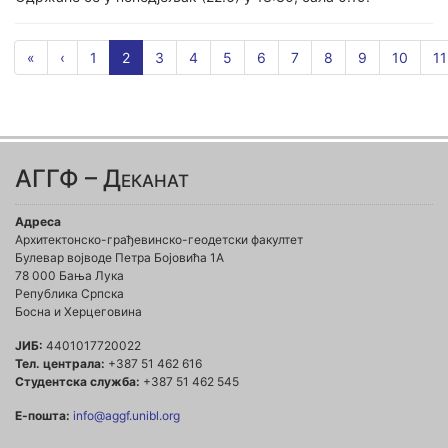
«
‹
1
2
3
4
5
6
7
8
9
10
11
АГГФ – Деканат
Адреса
Архитектонско-грађевинско-геодетски факултет
Булевар војводе Петра Бојовића 1A
78 000 Бања Лука
Република Српска
Босна и Херцеговина
ЈИБ:
4401017720022
Тел. централа:
+387 51 462 616
Студентска служба:
+387 51 462 545
Е-пошта:
info@aggf.unibl.org