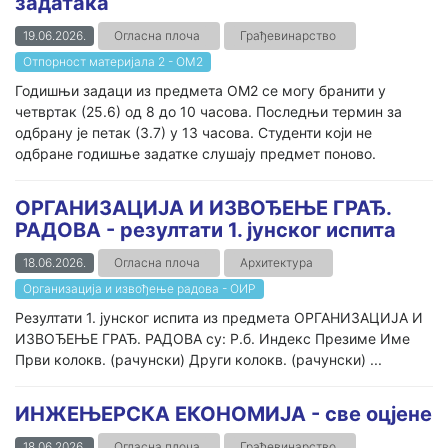
задатака
19.06.2026.
Огласна плоча
Грађевинарство
Отпорност материјала 2 - ОМ2
Годишњи задаци из предмета ОМ2 се могу бранити у
четвртак (25.6) од 8 до 10 часова. Последњи термин за
одбрану је петак (3.7) у 13 часова. Студенти који не
одбране годишње задатке слушају предмет поново.
ОРГАНИЗАЦИЈА И ИЗВОЂЕЊЕ ГРАЂ.
РАДОВА - резултати 1. јунског испита
18.06.2026.
Огласна плоча
Архитектура
Организација и извођење радова - ОИР
Резултати 1. јунског испита из предмета ОРГАНИЗАЦИЈА И
ИЗВОЂЕЊЕ ГРАЂ. РАДОВА су: Р.б. Индекс Презиме Име
Први колокв. (рачунски) Други колокв. (рачунски) ...
ИНЖЕЊЕРСКА ЕКОНОМИЈА - све оцјене
18.06.2026.
Огласна плоча
Грађевинарство