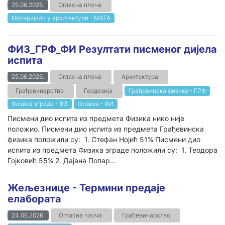
25.06.2026.
Огласна плоча
Материјали у архитектури - МАТА
ФИЗ_ГРФ_ФИ Резултати писменог дијела
испита
25.06.2026.
Огласна плоча
Архитектура
Грађевинарство
Геодезија
Грађевинска физика - ГРФ
Физика зграде - ФЗ
Физика - ФИ
Писмени дио испита из предмета Физика нико није
положио. Писмени дио испита из предмета Грађевинска
физика положили су: 1. Стефан Нојић 51% Писмени дио
испита из предмета Физика зграде положили су: 1. Теодора
Гојковић 55% 2. Дајана Попар...
Жељезнице - Термини предаје
елабората
24.06.2026.
Огласна плоча
Грађевинарство