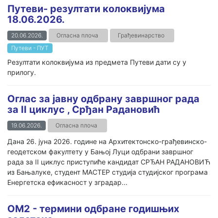
Путеви- резултати колоквијума
18.06.2026.
20.06.2026.
Огласна плоча
Грађевинарство
Путеви - ПУТ
Резултати колоквијума из предмета Путеви дати су у
прилогу.
Оглас за јавну одбрану завршног рада
за II циклус , Срђан Радановић
19.06.2026.
Огласна плоча
Дана 26. јуна 2026. године на Архитектонско-грађевинско-
геодетском факултету у Бањој Луци одбрани завршног
рада за II циклус приступиће кандидат СРЂАН РАДАНОВИЋ
из Бањалуке, студент МАСТЕР студија студијског програма
Енергетска ефикасност у зградар...
ОМ2 - термини одбране годишњих