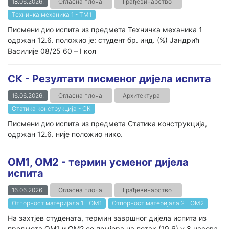
18.06.2026.
Огласна плоча
Грађевинарство
Техничка механика 1 - ТМ1
Писмени дио испита из предмета Техничка механика 1
одржан 12.6. положио је: студент бр. инд. (%) Јандрић
Василије 08/25 60 – I кол
СК - Резултати писменог дијела испита
16.06.2026.
Огласна плоча
Архитектура
Статика конструкција - СК
Писмени дио испита из предмета Статика конструкција,
одржан 12.6. није положио нико.
ОМ1, ОМ2 - термин усменог дијела
испита
16.06.2026.
Огласна плоча
Грађевинарство
Отпорност материјала 1 - ОМ1
Отпорност материјала 2 - ОМ2
На захтјев студената, термин завршног дијела испита из
предмета ОМ1 и ОМ2 се помјера на петак (19.6) у 8 часова,