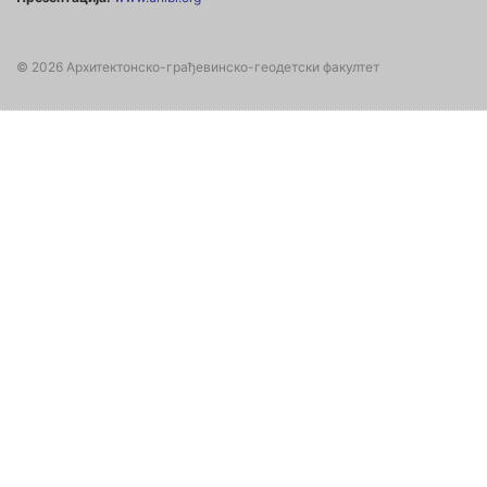
© 2026 Архитектонско-грађевинско-геодетски факултет