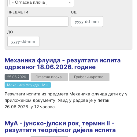
×
Огласна плоча
×
ПРЕДМЕТИ
ОД
ДО
Механика флуида - резултати испита
одржаног 18.06.2026. године
25.06.2026.
Огласна плоча
Грађевинарство
Механика флуида - МФ
Резултати испита из предмета Механика флуида дати су у
приложеном документу. Увид у радове је у петак
26.06.2026. у 12 часова.
МуА - јунско-јулски рок, термин II -
резултати теоријског дијела испита