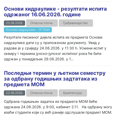
Основи хидраулике - резултати испита
одржаног 16.06.2026. године
23.06.2026.
Огласна плоча
Грађевинарство
Основи хидраулике - ОГ15ХИ
Резултати писменог дијела испита из предмета Основи
хидраулике дати су у приложеном документу. Увид у
радове је у сриједу 24.06.2026. у 11:30 h. Усмени испит у
оквиру I термина јунско-јулског испитног рока ће бити
одржан у понедјељак 29.06.2026. у 1...
Последњи термин у љетном семестру
за одбрану годишњих задтатака из
предмета МОМ
23.06.2026.
Огласна плоча
Архитектура
Одбрана годишњих задатка из предмета МОМ биће
одржана 24.06.2026. у 9:00, кабинет 2.11. На одбрану могу
изаћи студенти који су већ раније одслушали предмет МОМ.