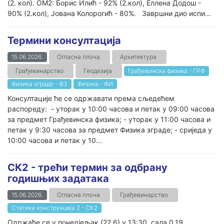
(2. кол). ОМ2: Борис Илић - 92% (2.кол), Еллена Додош -
90% (2.кол), Јована Колорогић - 80%. Завршни дио испи...
Термини консултација
15.06.2026.
Огласна плоча
Архитектура
Грађевинарство
Геодезија
Грађевинска физика - ГРФ
Физика зграде - ФЗ
Физика - ФИ
Консултације ће се одржавати према сљедећем
распореду: - уторак у 10:00 часова и петак у 09:00 часова
за предмет Грађевинска физика; - уторак у 11:00 часова и
петак у 9:30 часова за предмет Физика зграде; - сриједа у
10:00 часова и петак у 10...
СК2 - трећи термин за одбрану
годишњих задатака
15.06.2026.
Огласна плоча
Грађевинарство
Статика конструкција 2 - СК2
Одржаће се у понедјељак (22.6) у 13:30, сала 0.19.