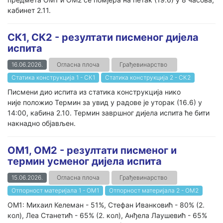
кабинет 2.11.
СК1, СК2 - резултати писменог дијела
испита
16.06.2026.
Огласна плоча
Грађевинарство
Статика конструкција 1 - СК1
Статика конструкција 2 - СК2
Писмени дио испита из статика конструкција нико
није положио Термин за увид у радове је уторак (16.6) у
14:00, кабина 2.10. Термин завршног дијела испита ће бити
накнадно објављен.
ОМ1, ОМ2 - резултати писменог и
термин усменог дијела испита
15.06.2026.
Огласна плоча
Грађевинарство
Отпорност материјала 1 - ОМ1
Отпорност материјала 2 - ОМ2
ОМ1: Михаил Келеман - 51%, Стефан Иванковић - 80% (2.
кол), Леа Станетић - 65% (2. кол), Анђела Лаушевић - 65%