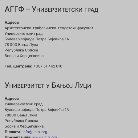
АГГФ – Универзитетски град
Адреса
Архитектонско-грађевинско-геодетски факултет
Универзитетски град
Булевар војводе Петра Бојовића 1A
78 000 Бања Лука
Република Српска
Босна и Херцеговина
Тел. централа:
+387 51 462 616
Универзитет у Бањој Луци
Адреса
Универзитетски град
Булевар војводе Петра Бојовића 1А
78000 Бања Лука
Република Српска
Босна и Херцеговина
Е-пошта:
info@unibl.org
Презентација:
www.unibl.org