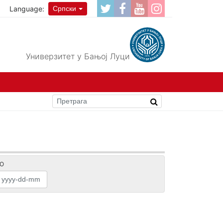
Language:
Српски
Универзитет у Бањој Луци
О