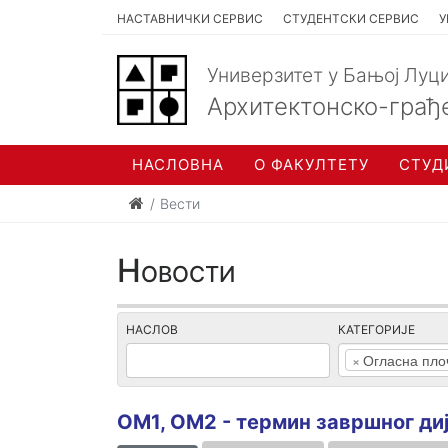
НАСТАВНИЧКИ СЕРВИС
СТУДЕНТСКИ СЕРВИС
У
Универзитет у Бањој Луц
Архитектонско-грађ
НАСЛОВНА
О ФАКУЛТЕТУ
СТУД
Вести
Новости
НАСЛОВ
КАТЕГОРИЈЕ
×
Огласна пло
ОМ1, ОМ2 - термин завршног ди