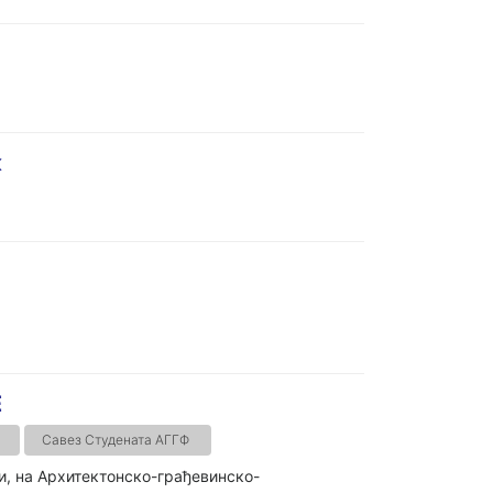
к
Е
Савез Студената АГГФ
и, на Архитектонско-грађевинско-