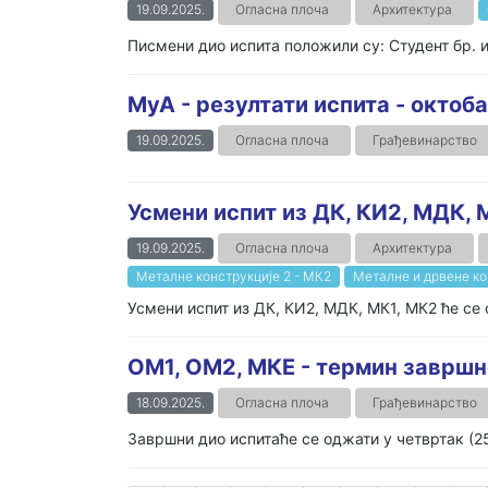
19.09.2025.
Огласна плоча
Архитектура
Писмени дио испита положили су: Студент бр. ин
MуА - резултати испита - oктоб
19.09.2025.
Огласна плоча
Грађевинарство
Усмени испит из ДК, КИ2, МДК, 
19.09.2025.
Огласна плоча
Архитектура
Металне конструкције 2 - МК2
Металне и дрвене ко
Усмени испит из ДК, КИ2, МДК, МК1, МК2 ће се 
ОМ1, ОМ2, МКЕ - термин завршн
18.09.2025.
Огласна плоча
Грађевинарство
Завршни дио испитаће се оджати у четвртак (25.