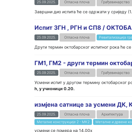
25.09.2025.
Огласна плоча
Грађевинарство
Завршни дио испита ће се одржати у сриједу (1.1
Испит ЗГН , РГН и СП8 / ОКТОБА
25.09.2025.
Огласна плоча
Ревитализација гр
Други термин октобарског испитног рока ће се о
ГМ1, ГМ2 - други термин октоба
25.09.2025.
Огласна плоча
Грађевинарство
Усмени испит у другом термину октобарског р
h, у учионици 0.20.
измјена сатнице за усмени ДК, 
25.09.2025.
Огласна плоча
Архитектура
Металне конструкције 2 - МК2
Металне и дрвене ко
усмени се помера на 14.00х