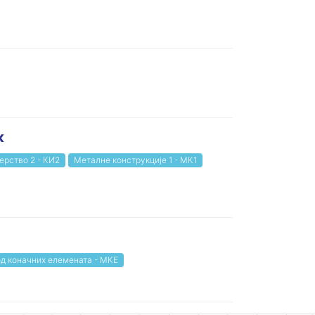
к
рство 2 - КИ2
Металне конструкције 1 - МК1
д коначних елемената - МКЕ