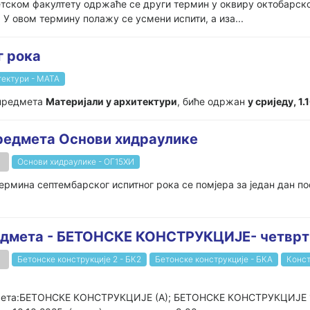
тском факултету одржаће се други термин у оквиру октобарског
. У овом термину полажу се усмени испити, а иза...
г рока
тектури - МАТА
 предмета
Материјали у архитектури
, биће одржан
у сриједу, 1.
предмета Основи хидраулике
Основи хидраулике - ОГ15ХИ
термина септембарског испитног рока се помјера за један дан по
редмета - БЕТОНСКЕ КОНСТРУКЦИЈЕ- четврт
Бетонске конструкције 2 - БК2
Бетонске конструкције - БКА
Конст
дмета:БЕТОНСКЕ КОНСТРУКЦИЈЕ (А); БЕТОНСКЕ КОНСТРУКЦИЈЕ