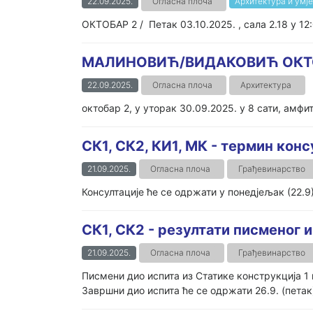
22.09.2025.
Огласна плоча
Архитектура и умј
ОКТОБАР 2 / Петак 03.10.2025. , сала 2.18 у 12
МАЛИНОВИЋ/ВИДАКОВИЋ ОКТ
22.09.2025.
Огласна плоча
Архитектура
октобар 2, у уторак 30.09.2025. у 8 сати, амфи
СК1, СК2, КИ1, МК - термин конс
21.09.2025.
Огласна плоча
Грађевинарство
Консултације ће се одржати у понедјељак (22.9) 
СК1, СК2 - резултати писменог 
21.09.2025.
Огласна плоча
Грађевинарство
Писмени дио испита из Статике конструкција 1
Завршни дио испита ће се одржати 26.9. (петак) 