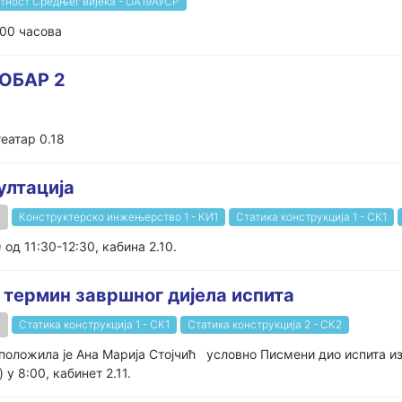
етност Средњег вијека - ОА19АУСР
:00 часова
ОБАР 2
театар 0.18
ултација
Конструктерско инжењерство 1 - КИ1
Статика конструкција 1 - СК1
од 11:30-12:30, кабина 2.10.
и термин завршног дијела испита
Статика конструкција 1 - СК1
Статика конструкција 2 - СК2
 положила је Ана Марија Стојчић условно Писмени дио испита из
у 8:00, кабинет 2.11.