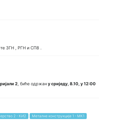
те ЗГН , РГН и СП8 .
ријали 2
, биће одржан
у сриједу, 8.10, у 12:00
ерство 2 - КИ2
Металне конструкције 1 - МК1