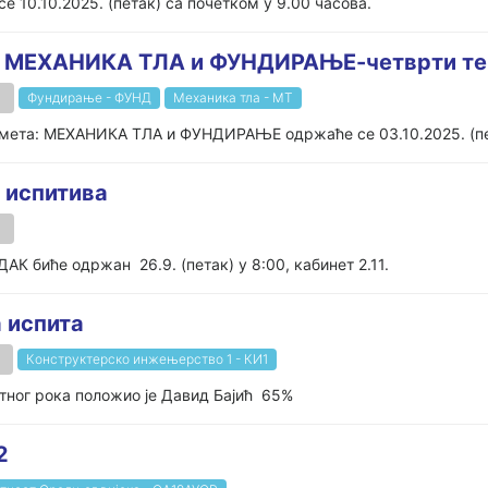
.10.2025. (петак) са почетком у 9.00 часова.
та: МЕХАНИКА ТЛА и ФУНДИРАЊЕ-четврти т
Фундирање - ФУНД
Механика тла - МТ
мета: МЕХАНИКА ТЛА и ФУНДИРАЊЕ одржаће се 03.10.2025. (пет
о испитива
АК биће одржан 26.9. (петак) у 8:00, кабинет 2.11.
а испита
Конструктерско инжењерство 1 - КИ1
тног рока положио је Давид Бајић 65%
2