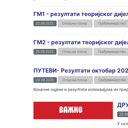
ГМ1 - резултати теоријског дије
25.09.2025.
Огласна плоча
Грађевинарство
ГМ2 - резултати теоријског дије
25.09.2025.
Огласна плоча
Грађевинарство
ПУТЕВИ- Резултати октобар 20
24.09.2025.
Огласна плоча
Грађевинарство
Коначне оцјене и резултати колоквијума из пре
ДР
23.09
У скл