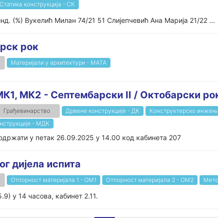
Статика конструкција - СК
д. (%) Вукелић Милан 74/21 51 Слијепчевић Ана Марија 21/22 ...
арск рок
Материјали у архитектури - МАТА
МК1, МК2 - Септембарски II / Oктобарски ро
Грађевинарство
Дрвене конструкције - ДК
Конструктерско инжење
нструкције - МДК
одржати у петак 26.09.2025 у 14.00 код кабинета 207
ог дијела испита
Отпорност материјала 1 - ОМ1
Отпорност материјала 2 - ОМ2
Мето
9) у 14 часова, кабинет 2.11.