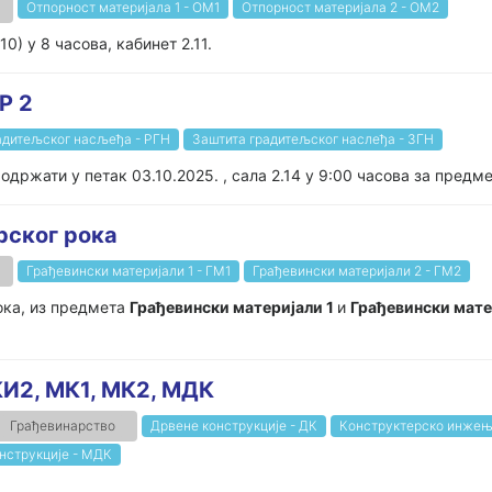
Отпорност материјала 1 - ОМ1
Отпорност материјала 2 - ОМ2
0) у 8 часова, кабинет 2.11.
Р 2
адитељског насљеђа - РГН
Заштита градитељског наслеђа - ЗГН
држати у петак 03.10.2025. , сала 2.14 у 9:00 часова за предме
рског рока
Грађевински материјали 1 - ГМ1
Грађевински материјали 2 - ГМ2
ока, из предмета
Грађевински материјали 1
и
Грађевински мате
КИ2, МК1, МК2, МДК
Грађевинарство
Дрвене конструкције - ДК
Конструктерско инжењ
нструкције - МДК