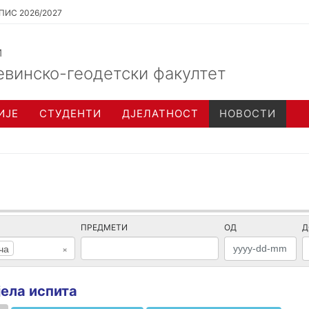
ПИС 2026/2027
и
евинско-геодетски факултет
ИЈЕ
СТУДЕНТИ
ДЈЕЛАТНОСТ
НОВОСТИ
ПРЕДМЕТИ
ОД
Д
ча
×
јела испита