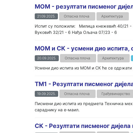
МОМ - резултати писменог дијел
21.09.2025.
Огласна плоча
Архитектура
Испит су положили: Милица кнежевић 40/21 - 8
Вуковић 32/21 - 6 Нађа Ољача 07/23 - 6
МОМ и СК - усмени дио испита, 
20.09.2025.
Огласна плоча
Архитектура
Усмени дио испита из МОМ и СК ће се одржати у 
ТМ1 - Резултати писменог дијела 
19.09.2025.
Огласна плоча
Грађевинарство
Писмени дио испита из предмета Техничка меха
сараднику на е-маил.
СК - Резултати писменог дијела и