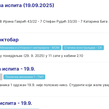
а испита (19.09.2025)
 Ирина Гаврић 43/22 - 7 Стефан Рудић 33/20 - 7 Катарина Бига 
октобар
Механика и отпорност материјала - МОМ
Статика конструкција - СК
понедјељак (29. 9. 2025) у 11 сати у кабини 2.10
испита - 19.9.
Техничка механика 1 - ТМ1
ника 1 одржан 19.9. није положио нико. Студенти који желе уви
спита - 19.9.