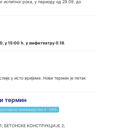
 испитног рока, у периоду од 29.09. до
10, у 15:00
h
,
у амфитеатру 0.18
.
слије у исто вријеме. Нови термин је петак
и термин
руктерско инжењерство 3 - КИ3
 1; БЕТОНСКЕ КОНСТРУКЦИЈЕ 2;