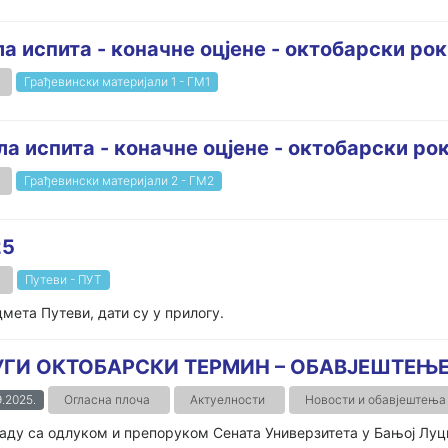
ла испита - коначне оцјене - октобарски рок
Грађевински материјали 1 - ГМ1
ла испита - коначне оцјене - октобарски ро
Грађевински материјали 2 - ГМ2
25
Путеви - ПУТ
дмета Путеви, дати су у прилогу.
УГИ ОКТОБАРСКИ ТЕРМИН – ОБАВЈЕШТЕЊ
.2025.
Огласна плоча
Актуелности
Новости и обавјештења
аду са одлуком и препоруком Сената Универзитета у Бањој Луц