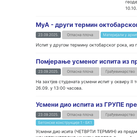
геоде
10.10
MуА - други термин октобарско
23.09.2025.
Огласна плоча
Материјали у архи
Испит у другом термину октобарског рока, из
Помјерање усменог испита из 
23.09.2025.
Огласна плоча
Грађевинарство
На захтјев студената усмени испит у оквиру II 
26.09. у 13:00 часова.
Усмени дио испита из ГРУПЕ п
23.09.2025.
Огласна плоча
Грађевинарство
Бетонске конструкције 1 - БК1
Усмени дио исита (ЧЕТВРТИ ТЕРМИН) из пре