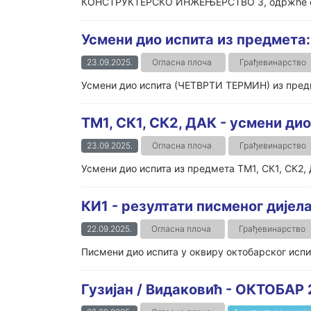
КОНСТРУКТЕРСКО ИНЖЕЊЕРСТВО 3, одржће се 10
Усмени дио испита из предме
23.09.2025.
Огласна плоча
Грађевинарство
Усмени дио испита (ЧЕТВРТИ ТЕРМИН) из пред
TM1, СК1, СК2, ДАК - усмени ди
23.09.2025.
Огласна плоча
Грађевинарство
Усмени дио испита из предмета ТМ1, СК1, СК2, Д
КИ1 - резултати писменог дијел
22.09.2025.
Огласна плоча
Грађевинарство
Писмени дио испита у оквиру октобарског испи
Гузијан / Видаковић - ОКТОБАР 