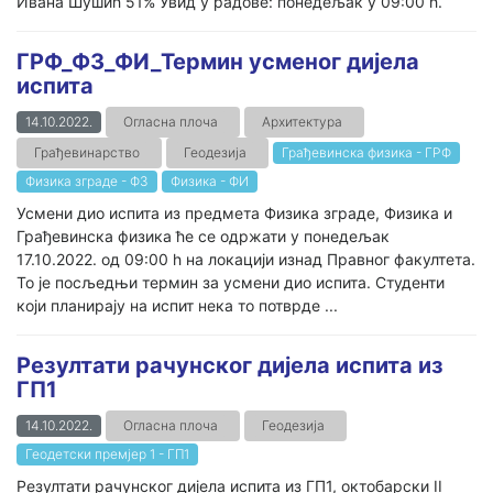
Ивана Шушић 51% Увид у радове: понедељак у 09:00 h.
ГРФ_ФЗ_ФИ_Термин усменог дијела
испита
14.10.2022.
Огласна плоча
Архитектура
Грађевинарство
Геодезија
Грађевинска физика - ГРФ
Физика зграде - ФЗ
Физика - ФИ
Усмени дио испита из предмета Физика зграде, Физика и
Грађевинска физика ће се одржати у понедељак
17.10.2022. од 09:00 h на локацији изнад Правног факултета.
То је посљедњи термин за усмени дио испита. Студенти
који планирају на испит нека то потврде ...
Резултати рачунског дијела испита из
ГП1
14.10.2022.
Огласна плоча
Геодезија
Геодетски премјер 1 - ГП1
Резултати рачунског дијела испита из ГП1, октобарски II