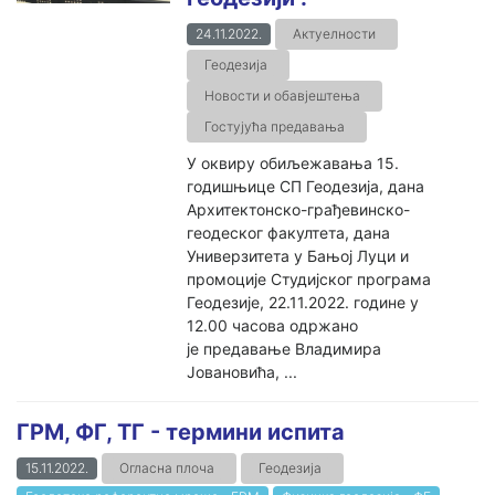
24.11.2022.
Актуелности
Геодезија
Новости и обавјештења
Гостујућа предавања
У оквиру обиљежавања 15.
годишњице СП Геодезија, дана
Архитектонско-грађевинско-
геодеског факултета, дана
Универзитета у Бањој Луци и
промоције Студијског програма
Геодезије, 22.11.2022. године у
12.00 часова одржано
је предавање Владимира
Јовановића, ...
ГРМ, ФГ, ТГ - термини испита
15.11.2022.
Огласна плоча
Геодезија