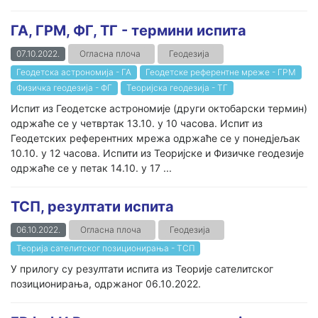
ГА, ГРМ, ФГ, ТГ - термини испита
07.10.2022.
Огласна плоча
Геодезија
Геодетска астрономија - ГА
Геодетске референтне мреже - ГРМ
Физичка геодезија - ФГ
Теоријска геодезија - ТГ
Испит из Геодетске астрономије (други октобарски термин)
одржаће се у четвртак 13.10. у 10 часова. Испит из
Геодетских референтних мрежа одржаће се у понедјељак
10.10. у 12 часова. Испити из Теоријске и Физичке геодезије
одржаће се у петак 14.10. у 17 ...
ТСП, резултати испита
06.10.2022.
Огласна плоча
Геодезија
Теорија сателитског позиционирања - ТСП
У прилогу су резултати испита из Теорије сателитског
позиционирања, одржаног 06.10.2022.