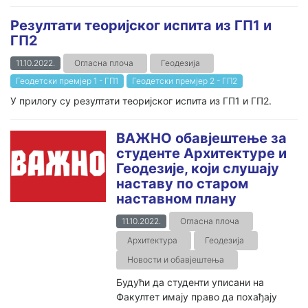
Резултати теоријског испита из ГП1 и
ГП2
11.10.2022.
Огласна плоча
Геодезија
Геодетски премјер 1 - ГП1
Геодетски премјер 2 - ГП2
У прилогу су резултати теоријског испита из ГП1 и ГП2.
ВАЖНО обавјештење за
студенте Архитектуре и
Геодезије, који слушају
наставу по старом
наставном плану
11.10.2022.
Огласна плоча
Архитектура
Геодезија
Новости и обавјештења
Будући да студенти уписани на
Факултет имају право да похађају