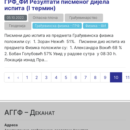
ГРФ_ФИ Резултати писменог дијела
испита (I термин)
05.10.2022.
Огласна плоча
Грађевинарство
Геодезија
Грађевинска физика - ГРФ
Физика - ФИ
Писмени дио испита из предмета Грађевинска физика
положили су: 1. Зоран Нежић 51%. Писмени дио испита из
предмета Физика положили су: 1. Александра Вокић 68 %
2. Бобан Голубовић 57% Увид у радове сутра у 08:30 h.
Локација изнад Пра...
«
‹
1
2
3
4
5
6
7
8
9
10
11
АГГФ – Деканат
Адреса