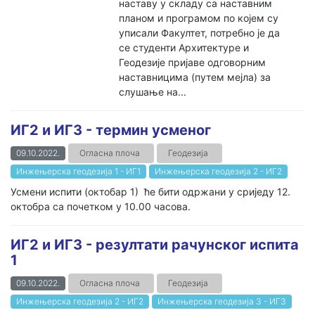
наставу у складу са наставним
планом и програмом по којем су
уписали Факултет, потребно је да
се студенти Архитектуре и
Геодезије пријаве одговорним
наставницима (путем мејла) за
слушање на...
ИГ2 и ИГ3 - термин усменог
09.10.2022.
Огласна плоча
Геодезија
Инжењерска геодезија 1 - ИГ1
Инжењерска геодезија 2 - ИГ2
Усмени испити (октобар 1) ће бити одржани у сриједу 12.
октобра са почетком у 10.00 часова.
ИГ2 и ИГ3 - резултати рачунског испита
1
09.10.2022.
Огласна плоча
Геодезија
Инжењерска геодезија 2 - ИГ2
Инжењерска геодезија 3 - ИГ3