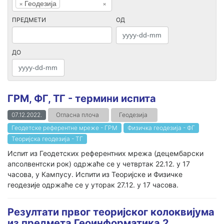
×
Геодезија
×
ПРЕДМЕТИ
ОД
ДО
ГРМ, ФГ, ТГ - термини испита
07.12.2022.
Огласна плоча
Геодезија
Геодетске референтне мреже - ГРМ
Физичка геодезија - ФГ
Теоријска геодезија - ТГ
Испит из Геодетских референтних мрежа (децембарски
апсолвентски рок) одржаће се у четвртак 22.12. у 17
часова, у Кампусу. Испити из Теоријске и Физичке
геодезије одржаће се у уторак 27.12. у 17 часова.
Резултати првог теоријског колоквијума
из предмета Геоинформатика 2