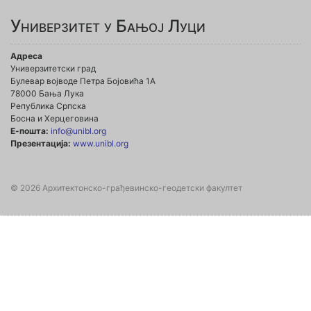
Универзитет у Бањој Луци
Адреса
Универзитетски град
Булевар војводе Петра Бојовића 1А
78000 Бања Лука
Република Српска
Босна и Херцеговина
Е-пошта:
info@unibl.org
Презентација:
www.unibl.org
© 2026 Архитектонско-грађевинско-геодетски факултет