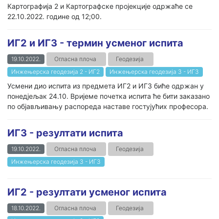
Картографија 2 и Картографске пројекције одржаће се
22.10.2022. године од 12;00.
ИГ2 и ИГ3 - термин усменог испита
19.10.2022.
Огласна плоча
Геодезија
Инжењерска геодезија 2 - ИГ2
Инжењерска геодезија 3 - ИГ3
Усмени дио испита из предмета ИГ2 и ИГ3 биће одржан у
понедјељак 24.10. Вријеме почетка испита ће бити заказано
по објављивању распореда наставе гостујућих професора.
ИГ3 - резултати испита
19.10.2022.
Огласна плоча
Геодезија
Инжењерска геодезија 3 - ИГ3
ИГ2 - резултати усменог испита
18.10.2022.
Огласна плоча
Геодезија