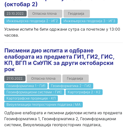
(октобар 2)
23.10.2022.
Огласна плоча
Геодезија
Инжењерска геодезија 2 - ИГ2
Инжењерска геодезија 3 - ИГ3
Усмени испити ће бити одржани сутра са почетком у 13:00
часова.
Писмени дио испита и одбране
елабората из предмета ГИ1, ГИ2, ГИС,
КП, ВГП и СиУПК за други октобарски
рок
21.10.2022.
Огласна плоча
Геодезија
Геоинформатика 1 - ГИ1
Геоинформатика 2 - ГИ2
Геоинформациони системи - ГИС
Картографија 2 - К2
Картографске пројекције - КП
Визуелизација геопросторних података / МА
Одбране елабората и писмени дијелови испита из предмета
Геоинформатика 1, Геоинформатика 2, Геоинформациони
системи, Визуелизација геопросторних података,