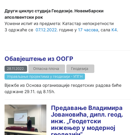
Други циклус студија Геодезије. Новембарски
апсолвентски
рок
Усмени испит из предмета: Катастар непокретности
3 одржаће се
07.12
.2022.
године у
17
часова
, сала
K4
.
Обавјештење из ООГР
28.11.2022.
Огласна плоча
Геодезија
Управљање пројектима у геодезији - УПГН
Вјежбе из Основа организације геодетских радова биће
одржане 29.11. од 8.15h.
Предавање Владимира
Јовановића, дипл. геод.
инж. „Геодетски
инжењер у модерној
геодезији“.