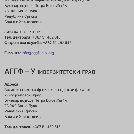
Архитектонско-грађевинско-геодетски факултет
Булевар војводе Петра Бојовића 1A
78 000 Бања Лука
Република Српска
Босна и Херцеговина
ЈИБ:
4401017720022
Тел. централа:
+387 51 462 616
Студентска служба:
+387 51 462 545
Е-пошта:
info@aggf.unibl.org
АГГФ – Универзитетски град
Адреса
Архитектонско-грађевинско-геодетски факултет
Универзитетски град
Булевар војводе Петра Бојовића 1A
78 000 Бања Лука
Република Српска
Босна и Херцеговина
Тел. централа:
+387 51 462 616