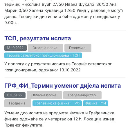
термин: Николина Вуић 27/50 Ивана Шукало 36/50 Ана
Марин 0/50 Хелена Кукавица 12/50 Увид у радове је могућ
данас. Теоријски дио испита биће одржан у понедјељак у
9.00h.
ТСП, резултати испита
13.10.2022.
Огласна плоча
Геодезија
Теорија сателитског позиционирања - ТСП
У прилогу су резултати испита из Теорије сателитског
позиционирања, одржаног 13.10.2022.
ГРФ_ФИ_Термин усменог дијела испита
11.10.2022.
Огласна плоча
Грађевинарство
Геодезија
Грађевинска физика - ГРФ
Физика - ФИ
Усмени дио испита из предмета Физика и Грађевинска
физика одржаће се у четвртак од 12 h. Локација изнад
Правног факултета.