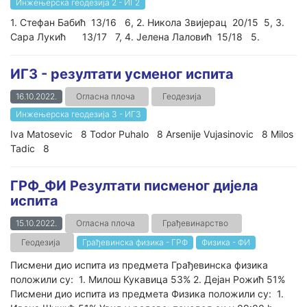
Инжењерска геодезија 2 - ИГ2
1. Стефан Бабић 13/16 6, 2. Никола Звијерац 20/15 5, 3.
Сара Лукић 13/17 7, 4. Јелена Лаловић 15/18 5.
ИГ3 - резултати усменог испита
16.10.2022.
Огласна плоча
Геодезија
Инжењерска геодезија 3 - ИГ3
Iva Matosevic 8 Todor Puhalo 8 Arsenije Vujasinovic 8 Milos
Tadic 8
ГРФ_ФИ Резултати писменог дијела
испита
15.10.2022.
Огласна плоча
Грађевинарство
Геодезија
Грађевинска физика - ГРФ
Физика - ФИ
Писмени дио испита из предмета Грађевинска физика
положили су: 1. Милош Кукавица 53% 2. Дејан Рожић 51%
Писмени дио испита из предмета Физика положили су: 1.