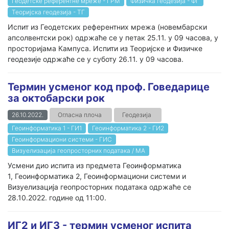
Геодетске референтне мреже - ГРМ
Физичка геодезија - ФГ
Теоријска геодезија - ТГ
Испит из Геодетских референтних мрежа (новембарски
апсолвентски рок) одржаће се у петак 25.11. у 09 часова, у
просторијама Кампуса. Испити из Теоријске и Физичке
геодезије одржаће се у суботу 26.11. у 09 часова.
Термин усменог код проф. Говедарице
за октобарски рок
26.10.2022.
Огласна плоча
Геодезија
Геоинформатика 1 - ГИ1
Геоинформатика 2 - ГИ2
Геоинформациони системи - ГИС
Визуелизација геопросторних података / МА
Усмени дио испита из предмета Геоинформатика
1, Геоинформатика 2, Геоинформациони системи и
Визуелизација геопросторних података одржаће се
28.10.2022. године од 11:00.
ИГ2 и ИГ3 - термин усменог испита