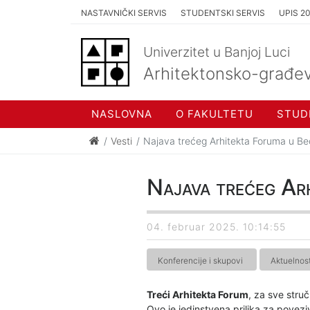
NASTAVNIČKI SERVIS
STUDENTSKI SERVIS
UPIS 2
Univerzitet u Banjoj Luci
Arhitektonsko-građev
NASLOVNA
O FAKULTETU
STUD
Vesti
Najava trećeg Arhitekta Foruma u Beo
Najava trećeg Ar
04. februar 2025. 10:14:55
Konferencije i skupovi
Aktuelnost
Treći Arhitekta Forum
, za sve stru
Ovo je jedinstvena prilika za poveziv