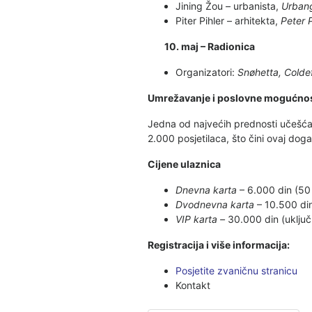
Jining Žou – urbanista,
Urbang
Piter Pihler – arhitekta,
Peter P
10. maj – Radionica
Organizatori:
Snøhetta, Coldef
Umrežavanje i poslovne mogućnos
Jedna od najvećih prednosti učešća 
2.000 posjetilaca, što čini ovaj dog
Cijene ulaznica
Dnevna karta
– 6.000 din (50
Dvodnevna karta
– 10.500 di
VIP karta –
30.000 din (uključ
Registracija i više informacija:
Posjetite zvaničnu stranicu
Kontakt