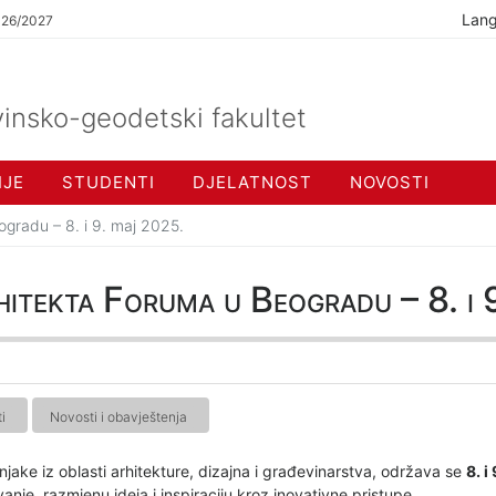
Lan
026/2027
insko-geodetski fakultet
IJE
STUDENTI
DJELATNOST
NOVOSTI
gradu – 8. i 9. maj 2025.
hitekta Foruma u Beogradu – 8. i
i
Novosti i obavještenja
čnjake iz oblasti arhitekture, dizajna i građevinarstva, održava se
8. 
anje, razmjenu ideja i inspiraciju kroz inovativne pristupe.