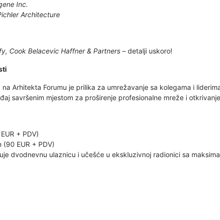
ene Inc.
ichler Architecture
y, Cook Belacevic Haffner & Partners
– detalji uskoro!
ti
na Arhitekta Forumu je prilika za umrežavanje sa kolegama i liderima
ađaj savršenim mjestom za proširenje profesionalne mreže i otkrivanje 
 EUR + PDV)
n (90 EUR + PDV)
uje dvodnevnu ulaznicu i učešće u ekskluzivnoj radionici sa maksima