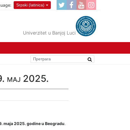
guage:
Srpski (latinica)
Univerzitet u Banjoj Luci
 9. maj 2025.
i 9. maja 2025. godine u Beogradu
.