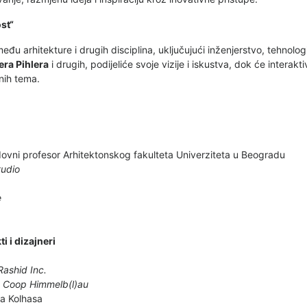
st“
đu arhitekture i drugih disciplina, uključujući inženjerstvo, tehnolo
era Pihlera
i drugih, podijeliće svoje vizije i iskustva, dok će interakt
snih tema.
dovni profesor Arhitektonskog fakulteta Univerziteta u Beogradu
tudio
.
e
i i dizajneri
Rashid Inc.
,
Coop Himmelb(l)au
a Kolhasa