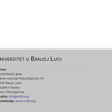
niverzitet u Banjoj Luci
resa
verzitetski grad
evar vojvode Petra Bojovića 1A
000 Banja Luka
ublika Srpska
na i Hercegovina
pošta:
info@unibl.org
zentacija:
www.unibl.org