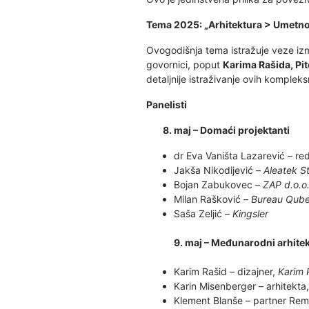
Tema 2025: „Arhitektura > Umetno
Ovogodišnja tema istražuje veze izme
govornici, poput
Karima Rašida, Pit
detaljnije istraživanje ovih komplek
Panelisti
8. maj – Domaći projektanti
dr Eva Vaništa Lazarević – re
Jakša Nikodijević –
Aleatek S
Bojan Zabukovec –
ZAP d.o.o
Milan Rašković –
Bureau Qub
Saša Zeljić –
Kingsler
9. maj – Međunarodni arhitekt
Karim Rašid – dizajner,
Karim 
Karin Misenberger – arhitekta
Klement Blanše – partner Rem