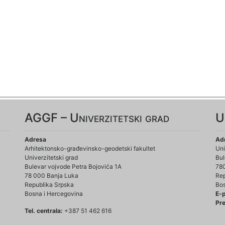
AGGF – Univerzitetski grad
U
Adresa
Ad
Arhitektonsko-građevinsko-geodetski fakultet
Uni
Univerzitetski grad
Bul
Bulevar vojvode Petra Bojovića 1A
78
78 000 Banja Luka
Rep
Republika Srpska
Bos
Bosna i Hercegovina
E-
Pre
Tel. centrala:
+387 51 462 616