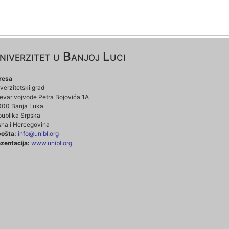
niverzitet u Banjoj Luci
resa
verzitetski grad
evar vojvode Petra Bojovića 1A
000 Banja Luka
ublika Srpska
na i Hercegovina
pošta:
info@unibl.org
zentacija:
www.unibl.org