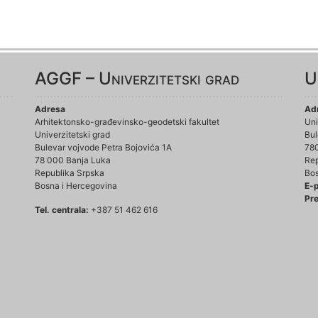
AGGF – Univerzitetski grad
U
Adresa
Ad
Arhitektonsko-građevinsko-geodetski fakultet
Uni
Univerzitetski grad
Bul
Bulevar vojvode Petra Bojovića 1A
78
78 000 Banja Luka
Rep
Republika Srpska
Bos
Bosna i Hercegovina
E-
Pre
Tel. centrala:
+387 51 462 616