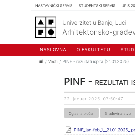
NASTAVNIČKI SERVIS
STUDENTSKI SERVIS
UPIS 2
Univerzitet u Banjoj Luci
Arhitektonsko-građev
NASLOVNA
O FAKULTETU
STUD
Vesti
PINF - rezultati ispita (21.01.2025)
PINF - rezultati 
22. januar 2025. 07:50:47
Oglasna ploča
Građevinarstvo
PINF_jan-feb_1__21.01.2025_.p