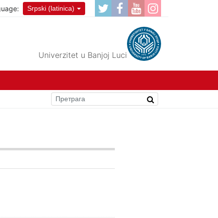
guage:
Srpski (latinica)
Univerzitet u Banjoj Luci