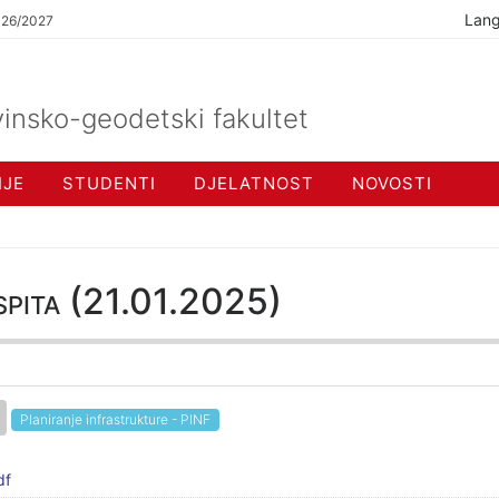
Lan
026/2027
insko-geodetski fakultet
IJE
STUDENTI
DJELATNOST
NOVOSTI
ispita (21.01.2025)
Planiranje infrastrukture - PINF
df