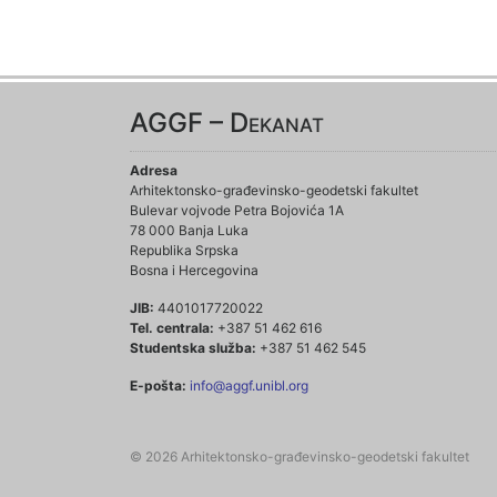
AGGF – Dekanat
Adresa
Arhitektonsko-građevinsko-geodetski fakultet
Bulevar vojvode Petra Bojovića 1A
78 000 Banja Luka
Republika Srpska
Bosna i Hercegovina
JIB:
4401017720022
Tel. centrala:
+387 51 462 616
Studentska služba:
+387 51 462 545
E-pošta:
info@aggf.unibl.org
© 2026 Arhitektonsko-građevinsko-geodetski fakultet