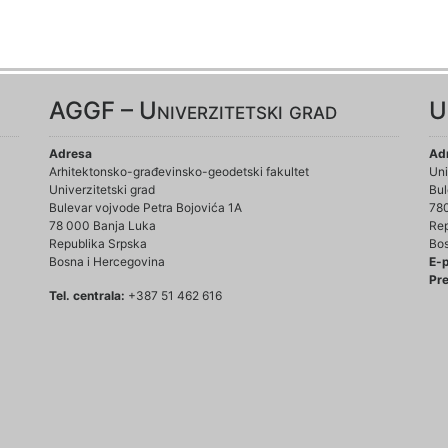
AGGF – Univerzitetski grad
U
Adresa
Ad
Arhitektonsko-građevinsko-geodetski fakultet
Uni
Univerzitetski grad
Bul
Bulevar vojvode Petra Bojovića 1A
78
78 000 Banja Luka
Rep
Republika Srpska
Bos
Bosna i Hercegovina
E-
Pre
Tel. centrala:
+387 51 462 616