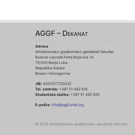
AGGF – Dekanat
Adresa
Arhitektonsko-građevinsko-geodetski fakultet
Bulevar vojvode Petra Bojovića 1A
78 000 Banja Luka
Republika Srpska
Bosna i Hercegovina
JIB:
4401017720022
Tel. centrala:
+387 51 462 616
Studentska služba:
+387 51 462 545
E-pošta:
info@aggf.unibl.org
© 2026 Arhitektonsko-građevinsko-geodetski fakultet