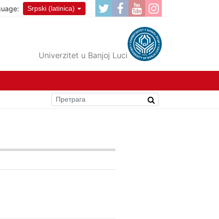
guage:
Srpski (latinica)
Univerzitet u Banjoj Luci