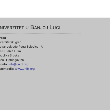
niverzitet u Banjoj Luci
resa
verzitetski grad
evar vojvode Petra Bojovića 1A
000 Banja Luka
ublika Srpska
na i Hercegovina
pošta:
info@unibl.org
zentacija:
www.unibl.org