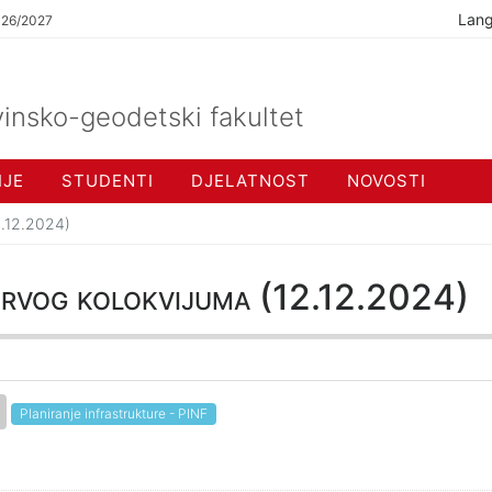
Lan
026/2027
insko-geodetski fakultet
IJE
STUDENTI
DJELATNOST
NOVOSTI
2.12.2024)
 prvog kolokvijuma (12.12.2024)
Planiranje infrastrukture - PINF