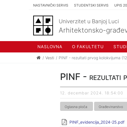
NASTAVNIČKI SERVIS
STUDENTSKI SERVIS
UPIS 2
Univerzitet u Banjoj Luci
Arhitektonsko-građev
NASLOVNA
O FAKULTETU
STUD
Vesti
PINF - rezultati prvog kolokvijuma (1
PINF - rezultati
12. decembar 2024. 18:54:00
Oglasna ploča
Građevinarstvo
PINF_evidencija_2024-25.pdf