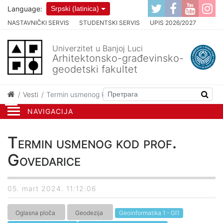
Language:
Srpski (latinica)
NASTAVNIČKI SERVIS
STUDENTSKI SERVIS
UPIS 2026/2027
Univerzitet u Banjoj Luci
Arhitektonsko-građevinsko-
geodetski fakultet
Vesti
Termin usmenog kod prof. Govedarice
NAVIGACIJA
Termin usmenog kod prof.
Govedarice
05. mart 2024. 11:12:06
Oglasna ploča
Geodezija
Geoinformatika 1 - GI1