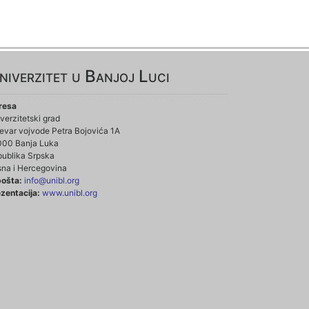
niverzitet u Banjoj Luci
resa
verzitetski grad
evar vojvode Petra Bojovića 1A
000 Banja Luka
ublika Srpska
na i Hercegovina
pošta:
info@unibl.org
zentacija:
www.unibl.org