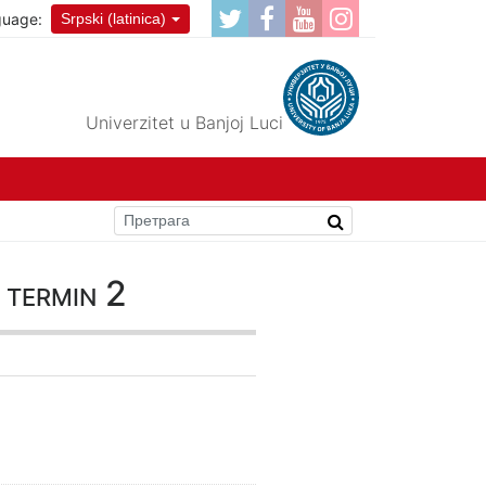
guage:
Srpski (latinica)
Univerzitet u Banjoj Luci
 termin 2