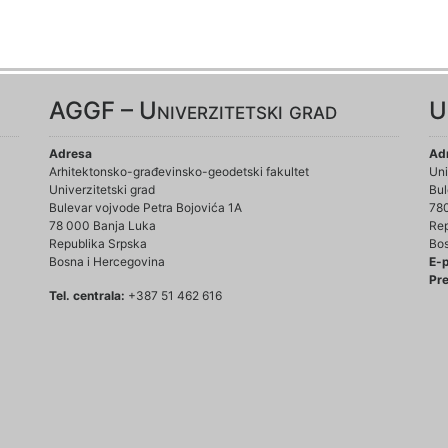
AGGF – Univerzitetski grad
U
Adresa
Ad
Arhitektonsko-građevinsko-geodetski fakultet
Uni
Univerzitetski grad
Bul
Bulevar vojvode Petra Bojovića 1A
78
78 000 Banja Luka
Rep
Republika Srpska
Bos
Bosna i Hercegovina
E-
Pre
Tel. centrala:
+387 51 462 616