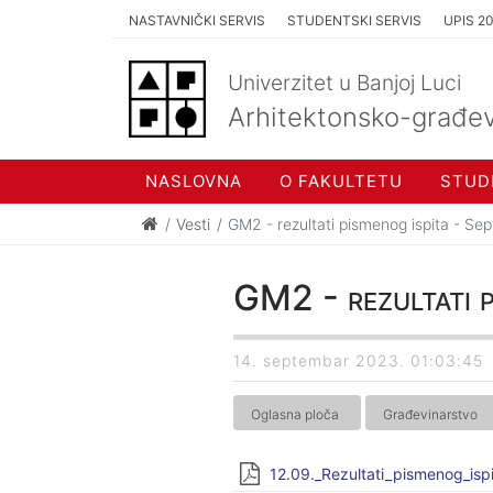
NASTAVNIČKI SERVIS
STUDENTSKI SERVIS
UPIS 2
Univerzitet u Banjoj Luci
Arhitektonsko-građev
NASLOVNA
O FAKULTETU
STUD
Vesti
GM2 - rezultati pismenog ispita - Sep
GM2 - rezultati p
14. septembar 2023. 01:03:45
Oglasna ploča
Građevinarstvo
12.09._Rezultati_pismenog_isp