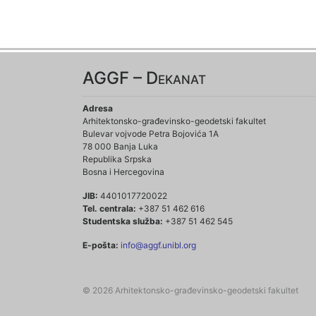
AGGF – Dekanat
Adresa
Arhitektonsko-građevinsko-geodetski fakultet
Bulevar vojvode Petra Bojovića 1A
78 000 Banja Luka
Republika Srpska
Bosna i Hercegovina
JIB:
4401017720022
Tel. centrala:
+387 51 462 616
Studentska služba:
+387 51 462 545
E-pošta:
info@aggf.unibl.org
© 2026 Arhitektonsko-građevinsko-geodetski fakultet