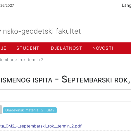
Lan
026/2027
insko-geodetski fakultet
IJE
STUDENTI
DJELATNOST
NOVOSTI
tembarski rok, termin 2
ismenog ispita - Septembarski rok,
Građevinski materijali 2 - GM2
ita_GM2_-_septembarski_rok__termin_2.pdf