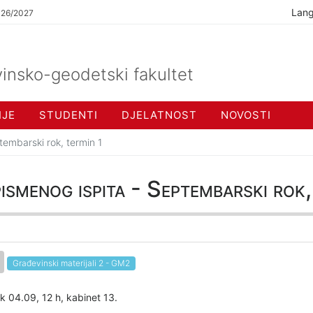
Lan
026/2027
insko-geodetski fakultet
IJE
STUDENTI
DJELATNOST
NOVOSTI
tembarski rok, termin 1
ismenog ispita - Septembarski rok,
Građevinski materijali 2 - GM2
k 04.09, 12 h, kabinet 13.