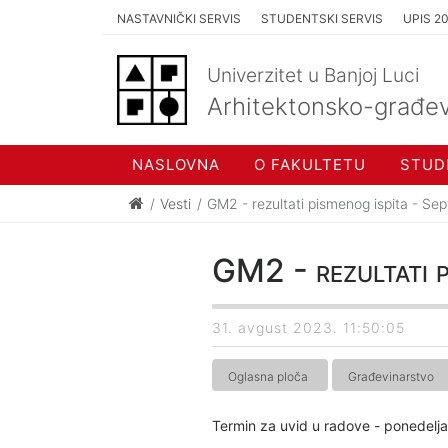
NASTAVNIČKI SERVIS
STUDENTSKI SERVIS
UPIS 2
Univerzitet u Banjoj Luci
Arhitektonsko-građev
NASLOVNA
O FAKULTETU
STUD
Vesti
GM2 - rezultati pismenog ispita - Sep
GM2 - rezultati p
31. avgust 2023. 11:50:05
Oglasna ploča
Građevinarstvo
Termin za uvid u radove - ponedelja