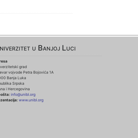
niverzitet u Banjoj Luci
resa
verzitetski grad
evar vojvode Petra Bojovića 1A
000 Banja Luka
ublika Srpska
na i Hercegovina
pošta:
info@unibl.org
zentacija:
www.unibl.org