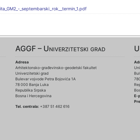
ita_GM2_-_septembarski_rok__termin_1.pdf
AGGF – Univerzitetski grad
U
Adresa
Ad
Arhitektonsko-građevinsko-geodetski fakultet
Uni
Univerzitetski grad
Bul
Bulevar vojvode Petra Bojovića 1A
78
78 000 Banja Luka
Rep
Republika Srpska
Bos
Bosna i Hercegovina
E-
Pre
Tel. centrala:
+387 51 462 616