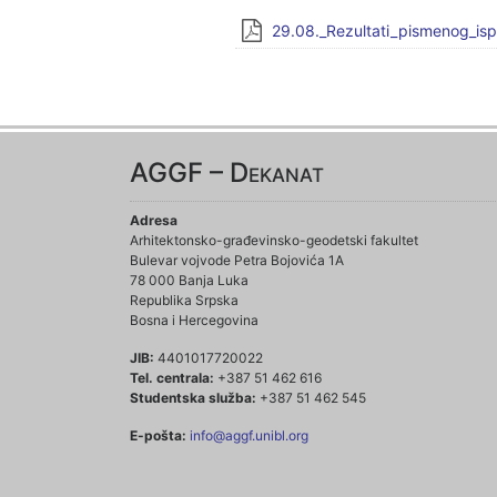
29.08._Rezultati_pismenog_isp
AGGF – Dekanat
Adresa
Arhitektonsko-građevinsko-geodetski fakultet
Bulevar vojvode Petra Bojovića 1A
78 000 Banja Luka
Republika Srpska
Bosna i Hercegovina
JIB:
4401017720022
Tel. centrala:
+387 51 462 616
Studentska služba:
+387 51 462 545
E-pošta:
info@aggf.unibl.org