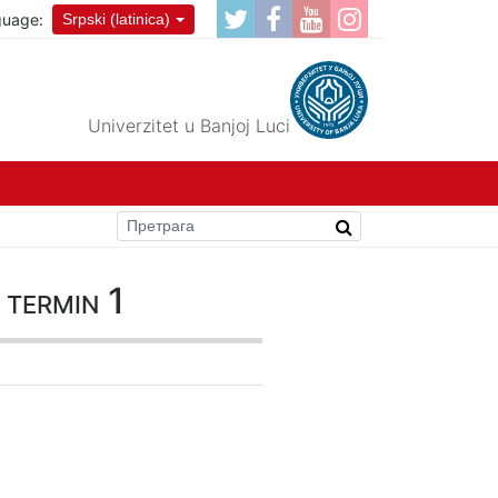
guage:
Srpski (latinica)
Univerzitet u Banjoj Luci
 termin 1