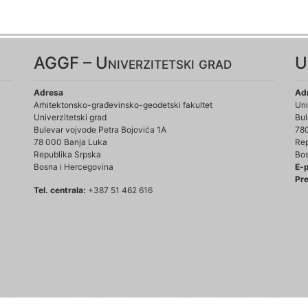
AGGF – Univerzitetski grad
U
Adresa
Ad
Arhitektonsko-građevinsko-geodetski fakultet
Uni
Univerzitetski grad
Bul
Bulevar vojvode Petra Bojovića 1A
78
78 000 Banja Luka
Rep
Republika Srpska
Bos
Bosna i Hercegovina
E-
Pre
Tel. centrala:
+387 51 462 616