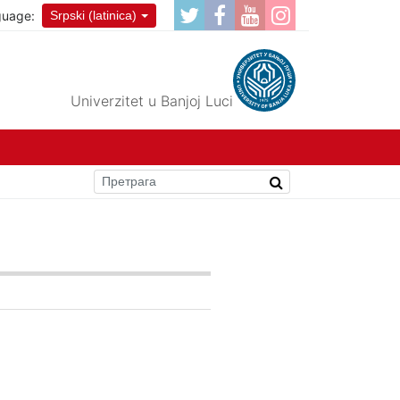
guage:
Srpski (latinica)
Univerzitet u Banjoj Luci