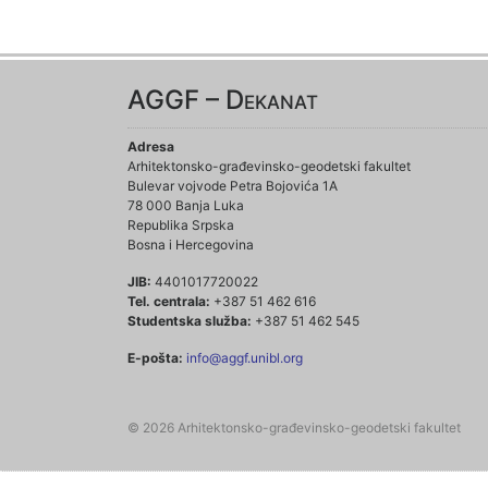
AGGF – Dekanat
Adresa
Arhitektonsko-građevinsko-geodetski fakultet
Bulevar vojvode Petra Bojovića 1A
78 000 Banja Luka
Republika Srpska
Bosna i Hercegovina
JIB:
4401017720022
Tel. centrala:
+387 51 462 616
Studentska služba:
+387 51 462 545
E-pošta:
info@aggf.unibl.org
© 2026 Arhitektonsko-građevinsko-geodetski fakultet