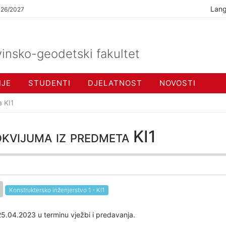
Lan
026/2027
insko-geodetski fakultet
IJE
STUDENTI
DJELATNOST
NOVOSTI
a KI1
kvijuma iz predmeta KI1
Konstruktersko inženjerstvo 1 - KI1
 25.04.2023 u terminu vježbi i predavanja.