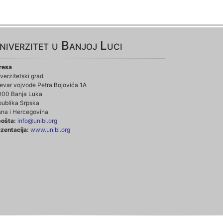
niverzitet u Banjoj Luci
resa
verzitetski grad
evar vojvode Petra Bojovića 1A
000 Banja Luka
ublika Srpska
na i Hercegovina
pošta:
info@unibl.org
zentacija:
www.unibl.org