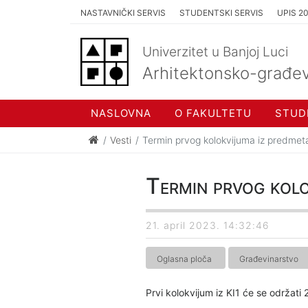
NASTAVNIČKI SERVIS
STUDENTSKI SERVIS
UPIS 2
Univerzitet u Banjoj Luci
Arhitektonsko-građev
NASLOVNA
O FAKULTETU
STUD
Vesti
Termin prvog kolokvijuma iz predmet
Termin prvog kolo
21. april 2023. 14:32:46
Oglasna ploča
Građevinarstvo
Prvi kolokvijum iz KI1 će se održati