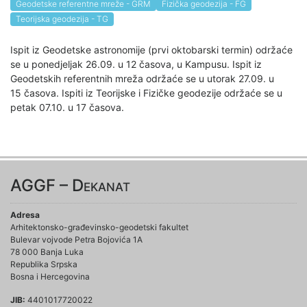
Geodetske referentne mreže - GRM
Fizička geodezija - FG
Teorijska geodezija - TG
Ispit iz Geodetske astronomije (prvi oktobarski termin) održaće
se u ponedjeljak 26.09. u 12 časova, u Kampusu. Ispit iz
Geodetskih referentnih mreža održaće se u utorak 27.09. u
15 časova. Ispiti iz Teorijske i Fizičke geodezije održaće se u
petak 07.10. u 17 časova.
AGGF – Dekanat
Adresa
Arhitektonsko-građevinsko-geodetski fakultet
Bulevar vojvode Petra Bojovića 1A
78 000 Banja Luka
Republika Srpska
Bosna i Hercegovina
JIB:
4401017720022