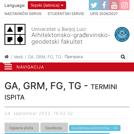
Language:
Srpski (latinica)
NASTAVNIČKI SERVIS
STUDENTSKI SERVIS
UPIS 2026/2027
Univerzitet u Banjoj Luci
Arhitektonsko-građevinsko-
geodetski fakultet
Vesti
GA, GRM, FG, TG - termini ispita
NAVIGACIJA
GA, GRM, FG, TG - termini
ispita
24. septembar 2022. 19:02:52
Oglasna ploča
Geodezija
Geodetska astronomija - GA