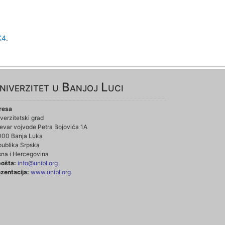
K4
.
niverzitet u Banjoj Luci
resa
verzitetski grad
evar vojvode Petra Bojovića 1A
000 Banja Luka
ublika Srpska
na i Hercegovina
pošta:
info@unibl.org
zentacija:
www.unibl.org