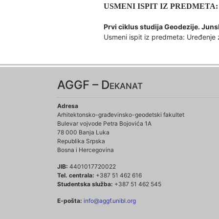
USMENI ISPIT IZ PREDMETA
Prvi ciklus studija Geodezije
.
Ju
ns
Usmeni ispit iz predmeta: Uređenje 
AGGF – Dekanat
Adresa
Arhitektonsko-građevinsko-geodetski fakultet
Bulevar vojvode Petra Bojovića 1A
78 000 Banja Luka
Republika Srpska
Bosna i Hercegovina
JIB:
4401017720022
Tel. centrala:
+387 51 462 616
Studentska služba:
+387 51 462 545
E-pošta:
info@aggf.unibl.org