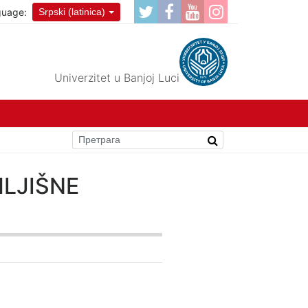
guage:
Srpski (latinica)
Univerzitet u Banjoj Luci
MLJIŠNE