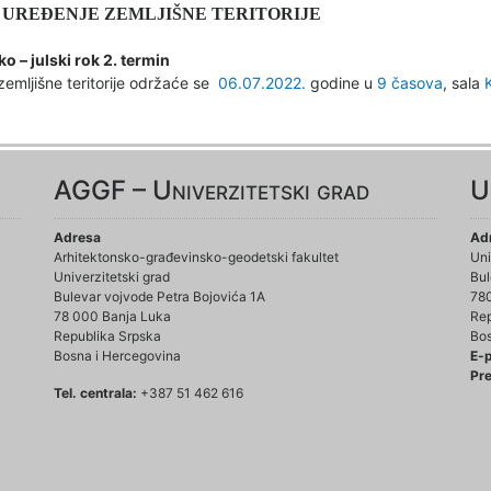
: UREĐENJE ZEMLJIŠNE TERITORIJE
ko – julski rok 2. termin
zemljišne teritorije održaće se
06.
0
7
.2022.
godine u
9 časova
, sala
AGGF – Univerzitetski grad
U
Adresa
Ad
Arhitektonsko-građevinsko-geodetski fakultet
Uni
Univerzitetski grad
Bul
Bulevar vojvode Petra Bojovića 1A
78
78 000 Banja Luka
Rep
Republika Srpska
Bos
Bosna i Hercegovina
E-
Pre
Tel. centrala:
+387 51 462 616