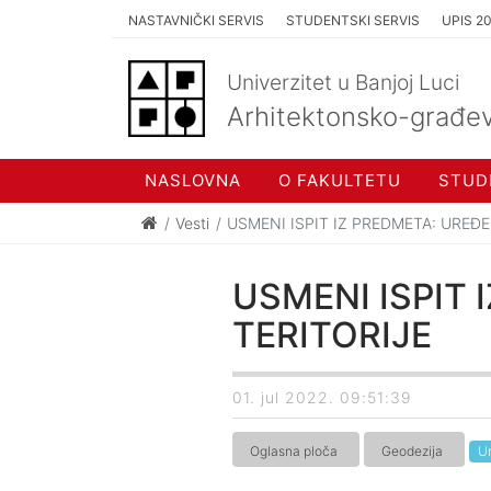
NASTAVNIČKI SERVIS
STUDENTSKI SERVIS
UPIS 2
Univerzitet u Banjoj Luci
Arhitektonsko-građev
NASLOVNA
O FAKULTETU
STUD
Vesti
USMENI ISPIT IZ PREDMETA: UREĐ
USMENI ISPIT
TERITORIJE
01. jul 2022. 09:51:39
Oglasna ploča
Geodezija
Ur