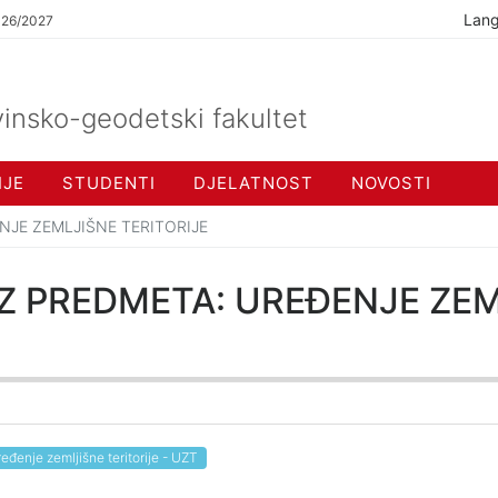
Lan
026/2027
insko-geodetski fakultet
IJE
STUDENTI
DJELATNOST
NOVOSTI
ENJE ZEMLJIŠNE TERITORIJE
 IZ PREDMETA: UREĐENJE ZE
eđenje zemljišne teritorije - UZT