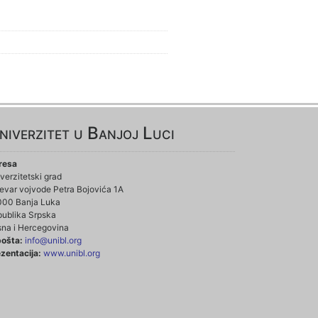
niverzitet u Banjoj Luci
resa
verzitetski grad
evar vojvode Petra Bojovića 1A
000 Banja Luka
ublika Srpska
na i Hercegovina
pošta:
info@unibl.org
zentacija:
www.unibl.org