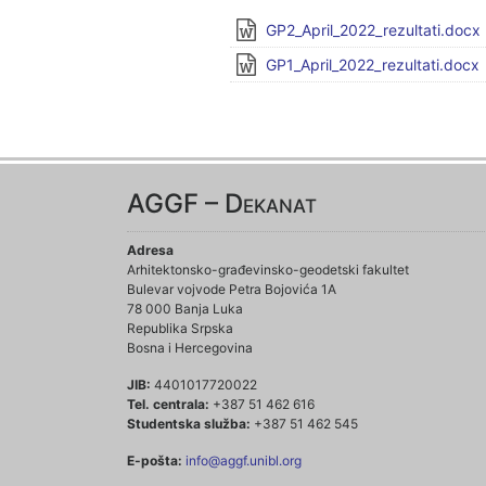
GP2_April_2022_rezultati.docx
GP1_April_2022_rezultati.docx
AGGF – Dekanat
Adresa
Arhitektonsko-građevinsko-geodetski fakultet
Bulevar vojvode Petra Bojovića 1A
78 000 Banja Luka
Republika Srpska
Bosna i Hercegovina
JIB:
4401017720022
Tel. centrala:
+387 51 462 616
Studentska služba:
+387 51 462 545
E-pošta:
info@aggf.unibl.org