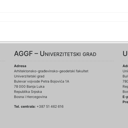
AGGF – Univerzitetski grad
U
Adresa
Ad
Arhitektonsko-građevinsko-geodetski fakultet
Uni
Univerzitetski grad
Bul
Bulevar vojvode Petra Bojovića 1A
78
78 000 Banja Luka
Rep
Republika Srpska
Bos
Bosna i Hercegovina
E-
Pre
Tel. centrala:
+387 51 462 616