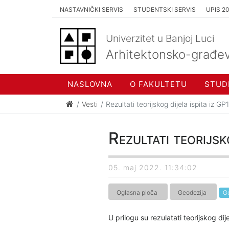
NASTAVNIČKI SERVIS
STUDENTSKI SERVIS
UPIS 2
Univerzitet u Banjoj Luci
Arhitektonsko-građev
NASLOVNA
O FAKULTETU
STUD
Vesti
Rezultati teorijskog dijela ispita iz GP
Rezultati teorijsk
05. maj 2022. 11:34:02
Oglasna ploča
Geodezija
Ge
U prilogu su rezulatati teorijskog dij