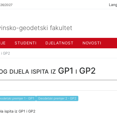
Lan
026/2027
insko-geodetski fakultet
IJE
STUDENTI
DJELATNOST
NOVOSTI
1 i GP2
og dijela ispita iz GP1 i GP2
odetski premjer 1 - GP1
Geodetski premjer 2 - GP2
ela ispita iz GP1 i GP2