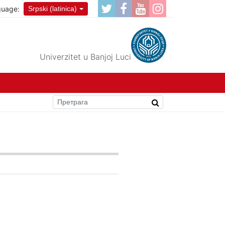
guage:
Srpski (latinica)
Univerzitet u Banjoj Luci