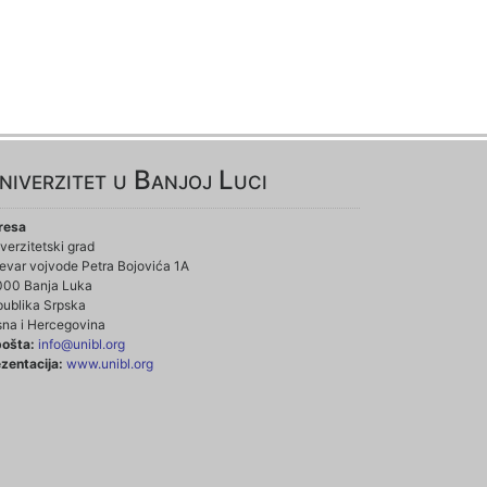
niverzitet u Banjoj Luci
resa
verzitetski grad
evar vojvode Petra Bojovića 1A
000 Banja Luka
ublika Srpska
na i Hercegovina
pošta:
info@unibl.org
zentacija:
www.unibl.org