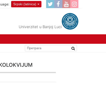
guage:
Srpski (latinica)
Univerzitet u Banjoj Luci
 kolokvijum