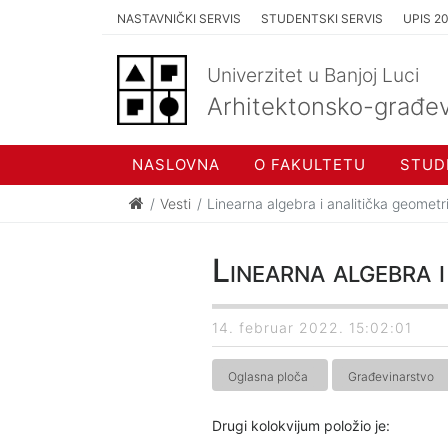
NASTAVNIČKI SERVIS
STUDENTSKI SERVIS
UPIS 2
Univerzitet u Banjoj Luci
Arhitektonsko-građev
NASLOVNA
O FAKULTETU
STUD
Vesti
Linearna algebra i analitička geometr
Linearna algebra 
14. februar 2022. 15:02:01
Oglasna ploča
Građevinarstvo
Drugi kolokvijum položio je: