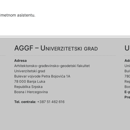
edmetnom asistentu.
AGGF – Univerzitetski grad
U
Adresa
Ad
Arhitektonsko-građevinsko-geodetski fakultet
Uni
Univerzitetski grad
Bul
Bulevar vojvode Petra Bojovića 1A
78
78 000 Banja Luka
Rep
Republika Srpska
Bos
Bosna i Hercegovina
E-
Pre
Tel. centrala:
+387 51 462 616