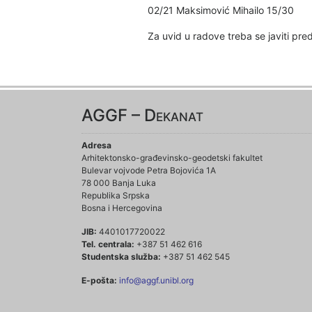
02/21 Maksimović Mihailo 15/30
Za uvid u radove treba se javiti pr
AGGF – Dekanat
Adresa
Arhitektonsko-građevinsko-geodetski fakultet
Bulevar vojvode Petra Bojovića 1A
78 000 Banja Luka
Republika Srpska
Bosna i Hercegovina
JIB:
4401017720022
Tel. centrala:
+387 51 462 616
Studentska služba:
+387 51 462 545
E-pošta:
info@aggf.unibl.org