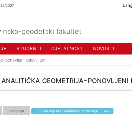
Lan
026/2027
insko-geodetski fakultet
IJE
STUDENTI
DJELATNOST
NOVOSTI
ija-ponovljeni kolokvijum
i analitička geometrija-ponovljeni
Geodezija
Linearna algebra i analitička geometrija - LAAG