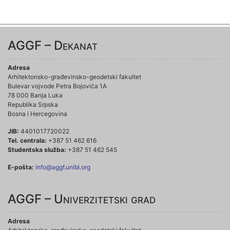
AGGF – Dekanat
Adresa
Arhitektonsko-građevinsko-geodetski fakultet
Bulevar vojvode Petra Bojovića 1A
78 000 Banja Luka
Republika Srpska
Bosna i Hercegovina
JIB:
4401017720022
Tel. centrala:
+387 51 462 616
Studentska služba:
+387 51 462 545
E-pošta:
info@aggf.unibl.org
AGGF – Univerzitetski grad
Adresa