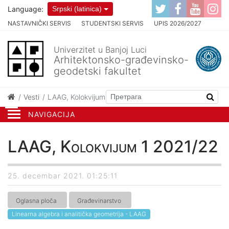
Language:
Srpski (latinica)
NASTAVNIČKI SERVIS
STUDENTSKI SERVIS
UPIS 2026/2027
Univerzitet u Banjoj Luci
Arhitektonsko-građevinsko-
geodetski fakultet
Vesti
LAAG, Kolokvijum 1 2021/22
NAVIGACIJA
LAAG, Kolokvijum 1 2021/22
25. decembar 2021. 01:25:11
Oglasna ploča
Građevinarstvo
Linearna algebra i analitička geometrija - LAAG