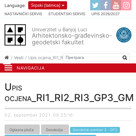
Language:
Srpski (latinica)
NASTAVNIČKI SERVIS
STUDENTSKI SERVIS
UPIS 2026/2027
Univerzitet u Banjoj Luci
Arhitektonsko-građevinsko-
geodetski fakultet
Vesti
Upis ocjena_RI1_RI2_RI3_GP3_GM
NAVIGACIJA
Upis
ocjena_RI1_RI2_RI3_GP3_GM
02. septembar 2021. 09:25:16
Oglasna ploča
Geodezija
Geodetski premjer 3 - GP3