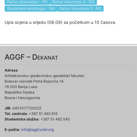
Račun izravnanja 1 - RI1
Račun izravnanja 3 - RI3
Geodetska metrologija - GM
Račun izravnanja 2 - RI2
Upis ocjena u srijedu (08.09) sa početkom u 10 časova.
AGGF – Dekanat
Adresa
Arhitektonsko-građevinsko-geodetski fakultet
Bulevar vojvode Petra Bojovića 1A
78 000 Banja Luka
Republika Srpska
Bosna i Hercegovina
JIB:
4401017720022
Tel. centrala:
+387 51 462 616
Studentska služba:
+387 51 462 545
E-pošta:
info@aggf.unibl.org