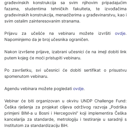
građevinskih konstrukcija sa svim njihovim pripadajućim
fazama, studentima tehničkih fakulteta, te izvođačima
građevinskih konstrukcija, menadžerima u građevinarstvu, kao i
svim ostalim zainteresovanim stranama.
Prijavu za učešće na vebinaru možete izvršiti
ovdje
.
Napominjemo da je broj učesnika ograničen.
Nakon izvršene prijave, izabrani učesnici će na imejl dobiti link
putem kojeg će moći pristupiti vebinaru.
Po završetku, svi učesnici će dobiti sertifikat o prisustvu
spomenutom vebinaru.
Agendu vebinara možete pogledati
ovdje
.
Vebinar će biti organizovan u okviru UNDP Challenge Fund:
Češka rješenja za projekat ciljeva održivog razvoja „Podrška
primjeni BIM-a u Bosni i Hercegovini” koji implementira Češka
kancelarija za standarde, metrologiju i testiranje u saradnji s
Institutom za standardizaciju BiH.