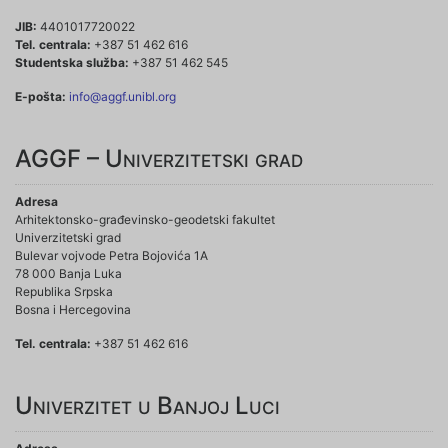
JIB:
4401017720022
Tel. centrala:
+387 51 462 616
Studentska služba:
+387 51 462 545
E-pošta:
info@aggf.unibl.org
AGGF – Univerzitetski grad
Adresa
Arhitektonsko-građevinsko-geodetski fakultet
Univerzitetski grad
Bulevar vojvode Petra Bojovića 1A
78 000 Banja Luka
Republika Srpska
Bosna i Hercegovina
Tel. centrala:
+387 51 462 616
Univerzitet u Banjoj Luci