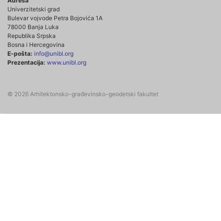
Adresa
Univerzitetski grad
Bulevar vojvode Petra Bojovića 1A
78000 Banja Luka
Republika Srpska
Bosna i Hercegovina
E-pošta:
info@unibl.org
Prezentacija:
www.unibl.org
© 2026 Arhitektonsko-građevinsko-geodetski fakultet