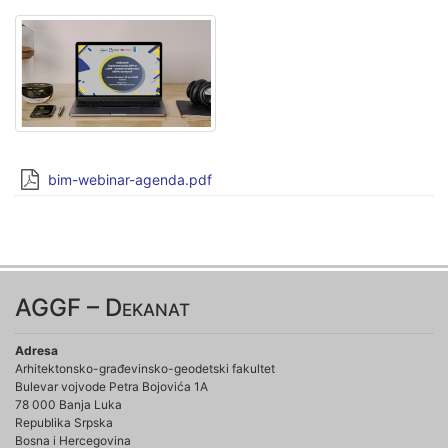
bim-webinar-agenda.pdf
AGGF – Dekanat
Adresa
Arhitektonsko-građevinsko-geodetski fakultet
Bulevar vojvode Petra Bojovića 1A
78 000 Banja Luka
Republika Srpska
Bosna i Hercegovina