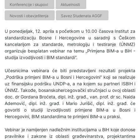
Konferencije i skupovi
Aktuelnosti
Novosti i obavještenja
Savez Studenata AGGF
U ponedjeljak, 12. aprila s početkom u 10.00 časova Institut za
standardizaciju Bosne i Hercegovine u saradnji s Češkom
kancelarijom za standarde, metrologiju i testiranje (ÚNMZ)
organizuje besplatan vebinar na temu „Primjena BIM-a u BiH -
studija izvodljivosti i BIM standardi”.
Učesnicima vebinara će biti predstavljeni rezultati projekta
„Podrška primjeni BIM-a u Bosni i Hercegovini” koji se realizuje
uz finansijsku podršku UNDP-a, a na kojem su partneri ISBIH i
ÚNMZ. Takođe, bosanskohercegovački stručnjaci u ovoj oblasti
doc. dr Gordana Broćeta, dipl. inž. građ., van. prof. dr sc. Naida
Ademović, dipl. inž. građ. i Mario Jurišić, dipl. inž. građ. će
govoriti o studiji izvodljivosti primjene BIM-a u Bosni i
Hercegovini, BIM standardima te primjeni BIM-a u praksi.
Vebinar je namijenjen nadležnim institucijama u BiH koje donose
pravilnike i zakone iz oblasti građevinarstva, projektantima