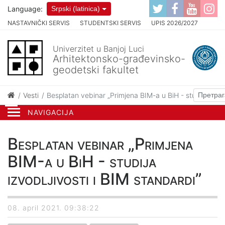
Language:
Srpski (latinica)
NASTAVNIČKI SERVIS
STUDENTSKI SERVIS
UPIS 2026/2027
Univerzitet u Banjoj Luci
Arhitektonsko-građevinsko-
geodetski fakultet
Vesti
Besplatan vebinar „Primjena BIM-a u BiH - studija izvodl
NAVIGACIJA
Besplatan vebinar „Primjena
BIM-a u BiH - studija
izvodljivosti i BIM standardi”
08. april 2021. 09:38:22