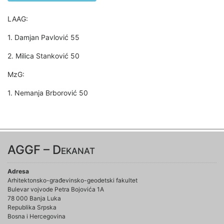
LAAG:
1. Damjan Pavlović 55
2. Milica Stanković 50
MzG:
1. Nemanja Brborović 50
AGGF – Dekanat
Adresa
Arhitektonsko-građevinsko-geodetski fakultet
Bulevar vojvode Petra Bojovića 1A
78 000 Banja Luka
Republika Srpska
Bosna i Hercegovina