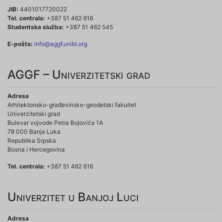
JIB:
4401017720022
Tel. centrala:
+387 51 462 616
Studentska služba:
+387 51 462 545
E-pošta:
info@aggf.unibl.org
AGGF – Univerzitetski grad
Adresa
Arhitektonsko-građevinsko-geodetski fakultet
Univerzitetski grad
Bulevar vojvode Petra Bojovića 1A
78 000 Banja Luka
Republika Srpska
Bosna i Hercegovina
Tel. centrala:
+387 51 462 616
Univerzitet u Banjoj Luci
Adresa