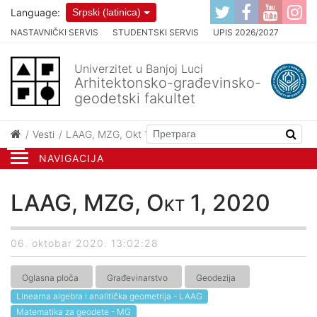
Language:
Srpski (latinica)
NASTAVNIČKI SERVIS
STUDENTSKI SERVIS
UPIS 2026/2027
Univerzitet u Banjoj Luci
Arhitektonsko-građevinsko-
geodetski fakultet
Vesti
LAAG, MZG, Okt 1, 2020
NAVIGACIJA
LAAG, MZG, Okt 1, 2020
06. oktobar 2020. 13:02:28
Oglasna ploča
Građevinarstvo
Geodezija
Linearna algebra i analitička geometrija - LAAG
Matematika za geodete - MG