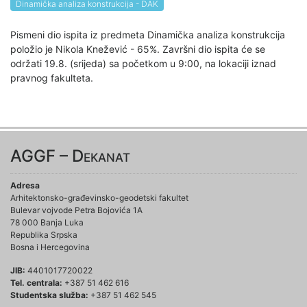
Dinamička analiza konstrukcija - DAK
Pismeni dio ispita iz predmeta Dinamička analiza konstrukcija
položio je Nikola Knežević - 65%. Završni dio ispita će se
održati 19.8. (srijeda) sa početkom u 9:00, na lokaciji iznad
pravnog fakulteta.
AGGF – Dekanat
Adresa
Arhitektonsko-građevinsko-geodetski fakultet
Bulevar vojvode Petra Bojovića 1A
78 000 Banja Luka
Republika Srpska
Bosna i Hercegovina
JIB:
4401017720022
Tel. centrala:
+387 51 462 616
Studentska služba:
+387 51 462 545