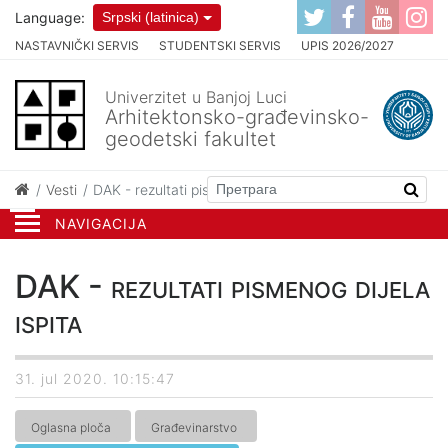
Language:
Srpski (latinica)
NASTAVNIČKI SERVIS
STUDENTSKI SERVIS
UPIS 2026/2027
Univerzitet u Banjoj Luci
Arhitektonsko-građevinsko-
geodetski fakultet
Vesti
DAK - rezultati pismenog dijela ispita
NAVIGACIJA
DAK - rezultati pismenog dijela
ispita
31. jul 2020. 10:15:47
Oglasna ploča
Građevinarstvo