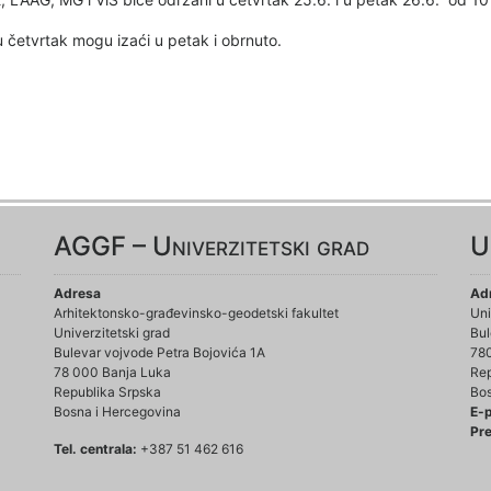
 u četvrtak mogu izaći u petak i obrnuto.
AGGF – Univerzitetski grad
U
Adresa
Ad
Arhitektonsko-građevinsko-geodetski fakultet
Uni
Univerzitetski grad
Bul
Bulevar vojvode Petra Bojovića 1A
78
78 000 Banja Luka
Rep
Republika Srpska
Bos
Bosna i Hercegovina
E-
Pre
Tel. centrala:
+387 51 462 616