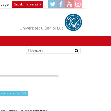
guage:
Srpski (latinica)
Univerzitet u Banjoj Luci
ća i statistika - VS
sati (iznad Pravnog fakulteta).