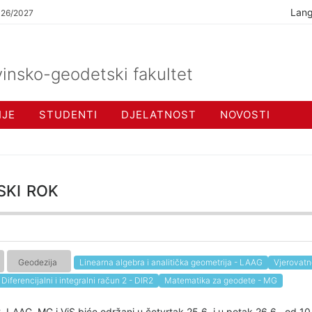
Lan
026/2027
insko-geodetski fakultet
IJE
STUDENTI
DJELATNOST
NOVOSTI
ski rok
Geodezija
Linearna algebra i analitička geometrija - LAAG
Vjerovatno
Diferencijalni i integralni račun 2 - DIR2
Matematika za geodete - MG
, LAAG, MG i ViS biće održani u četvrtak 25.6. i u petak 26.6. od 10 