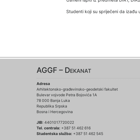
Studenti koji su spriječeni da izađu
AGGF – Dekanat
Adresa
Arhitektonsko-građevinsko-geodetski fakultet
Bulevar vojvode Petra Bojovića 1A
78 000 Banja Luka
Republika Srpska
Bosna i Hercegovina
JIB:
4401017720022
Tel. centrala:
+387 51 462 616
Studentska služba:
+387 51 462 545