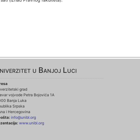
niverzitet u Banjoj Luci
resa
verzitetski grad
evar vojvode Petra Bojovića 1A
000 Banja Luka
ublika Srpska
na i Hercegovina
pošta:
info@unibl.org
zentacija:
www.unibl.org