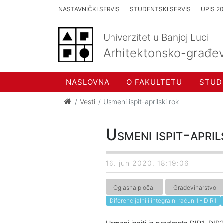
NASTAVNIČKI SERVIS
STUDENTSKI SERVIS
UPIS 2
Univerzitet u Banjoj Luci
Arhitektonsko-građev
NASLOVNA
O FAKULTETU
STUD
Vesti
Usmeni ispit-aprilski rok
Usmeni ispit-april
16. jun 2020. 18:19:06
Oglasna ploča
Građevinarstvo
Diferencijalni i integralni račun 1 - DIR1
Usmeni ispiti iz predmeta DIR1, DIR2