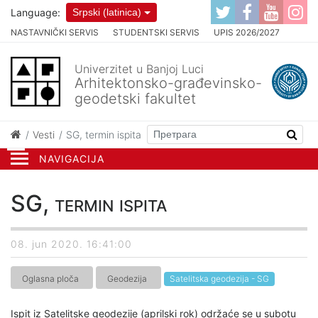
Language:
Srpski (latinica)
NASTAVNIČKI SERVIS
STUDENTSKI SERVIS
UPIS 2026/2027
Univerzitet u Banjoj Luci
Arhitektonsko-građevinsko-
geodetski fakultet
Vesti
SG, termin ispita
NAVIGACIJA
SG, termin ispita
08. jun 2020. 16:41:00
Oglasna ploča
Geodezija
Satelitska geodezija - SG
Ispit iz Satelitske geodezije (aprilski rok) održaće se u subotu