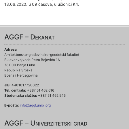
13.06.2020. u 09 časova, u učionici K4.
AGGF – Dekanat
Adresa
Arhitektonsko-građevinsko-geodetski fakultet
Bulevar vojvode Petra Bojovića 1A
78 000 Banja Luka
Republika Srpska
Bosna i Hercegovina
JIB:
4401017720022
Tel. centrala:
+387 51 462 616
Studentska služba:
+387 51 462 545
E-pošta:
info@aggf.unibl.org
AGGF – Univerzitetski grad