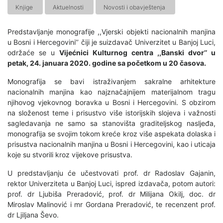
Knjige
Aktuelnosti
Novosti i obavještenja
Predstavljanje monografije ,,Vjerski objekti nacionalnih manjina
u Bosni i Hercegovini’’ čiji je suizdavač Univerzitet u Banjoj Luci,
održaće se u
Vijećnici Kulturnog centra ,,Banski dvor’’ u
petak, 24. januara 2020. godine sa početkom u 20 časova.
Monografija se bavi istraživanjem sakralne arhitekture
nacionalnih manjina kao najznačajnijem materijalnom tragu
njihovog vjekovnog boravka u Bosni i Hercegovini. S obzirom
na složenost teme i prisustvo više istorijskih slojeva i važnosti
sagledavanja ne samo sa stanovišta graditeljskog nasljeđa,
monografija se svojim tokom kreće kroz više aspekata dolaska i
prisustva nacionalnih manjina u Bosni i Hercegovini, kao i uticaja
koje su stvorili kroz vijekove prisustva.
U predstavljanju će učestvovati prof. dr Radoslav Gajanin,
rektor Univerziteta u Banjoj Luci, ispred izdavača, potom autori:
prof. dr Ljubiša Preradović, prof. dr Milijana Okilj, doc. dr
Miroslav Malinović i mr Gordana Preradović, te recenzent prof.
dr Ljiljana Ševo.