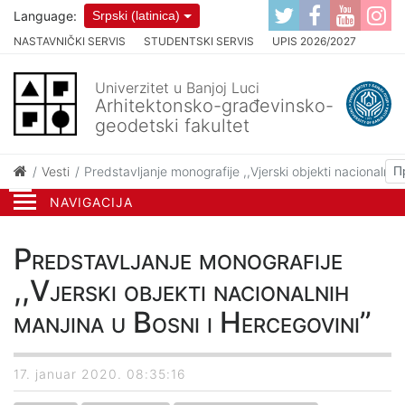
Language:
Srpski (latinica)
NASTAVNIČKI SERVIS
STUDENTSKI SERVIS
UPIS 2026/2027
Univerzitet u Banjoj Luci
Arhitektonsko-građevinsko-
geodetski fakultet
Vesti
Predstavljanje monografije ,,Vjerski objekti nacionalnih 
NAVIGACIJA
Predstavljanje monografije
,,Vjerski objekti nacionalnih
manjina u Bosni i Hercegovini’’
17. januar 2020. 08:35:16