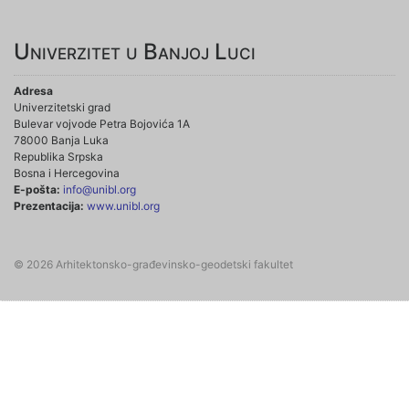
Univerzitet u Banjoj Luci
Adresa
Univerzitetski grad
Bulevar vojvode Petra Bojovića 1A
78000 Banja Luka
Republika Srpska
Bosna i Hercegovina
E-pošta:
info@unibl.org
Prezentacija:
www.unibl.org
© 2026 Arhitektonsko-građevinsko-geodetski fakultet