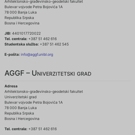
Arhitektonsko-građevinsko-geodetski fakultet
Bulevar vojvode Petra Bojovića 1A
78 000 Banja Luka
Republika Srpska
Bosna i Hercegovina
JIB:
4401017720022
Tel. centrala:
+387 51 462 616
Studentska služba:
+387 51 462 545
E-pošta:
info@aggf.unibl.org
AGGF – Univerzitetski grad
Adresa
Arhitektonsko-građevinsko-geodetski fakultet
Univerzitetski grad
Bulevar vojvode Petra Bojovića 1A
78 000 Banja Luka
Republika Srpska
Bosna i Hercegovina
Tel. centrala:
+387 51 462 616