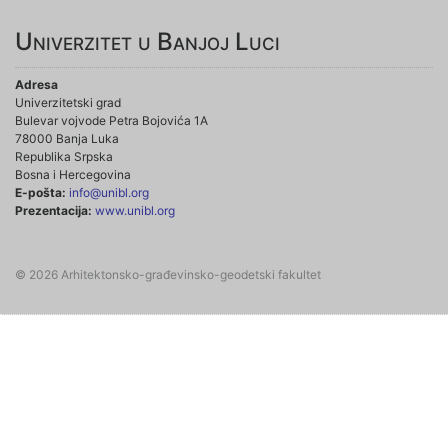
Univerzitet u Banjoj Luci
Adresa
Univerzitetski grad
Bulevar vojvode Petra Bojovića 1A
78000 Banja Luka
Republika Srpska
Bosna i Hercegovina
E-pošta:
info@unibl.org
Prezentacija:
www.unibl.org
© 2026 Arhitektonsko-građevinsko-geodetski fakultet