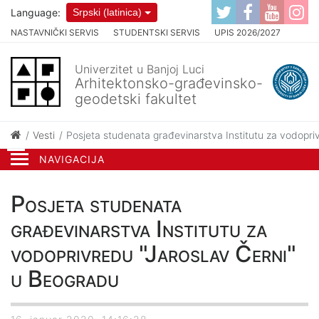
Language:
Srpski (latinica)
NASTAVNIČKI SERVIS
STUDENTSKI SERVIS
UPIS 2026/2027
Univerzitet u Banjoj Luci
Arhitektonsko-građevinsko-
geodetski fakultet
Vesti
Posjeta studenata građevinarstva Institutu za vodopri
NAVIGACIJA
Posjeta studenata
građevinarstva Institutu za
vodoprivredu "Jaroslav Černi"
u Beogradu