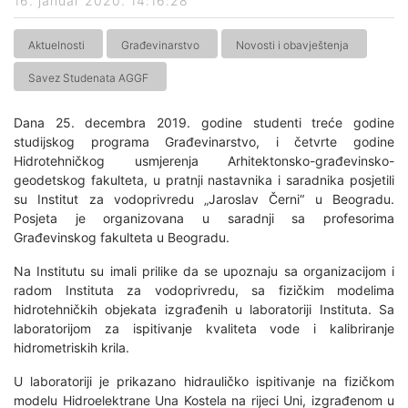
16. januar 2020. 14:16:28
Aktuelnosti
Građevinarstvo
Novosti i obavještenja
Savez Studenata AGGF
Dana 25. decembra 2019. godine studenti treće godine
studijskog programa Građevinarstvo, i četvrte godine
Hidrotehničkog usmjerenja Arhitektonsko-građevinsko-
geodetskog fakulteta, u pratnji nastavnika i saradnika posjetili
su Institut za vodoprivredu „Jaroslav Černi“ u Beogradu.
Posjeta je organizovana u saradnji sa profesorima
Građevinskog fakulteta u Beogradu.
Na Institutu su imali prilike da se upoznaju sa organizacijom i
radom Instituta za vodoprivredu, sa fizičkim modelima
hidrotehničkih objekata izgrađenih u laboratoriji Instituta. Sa
laboratorijom za ispitivanje kvaliteta vode i kalibriranje
hidrometriskih krila.
U laboratoriji je prikazano hidrauličko ispitivanje na fizičkom
modelu Hidroelektrane Una Kostela na rijeci Uni, izgrađenom u