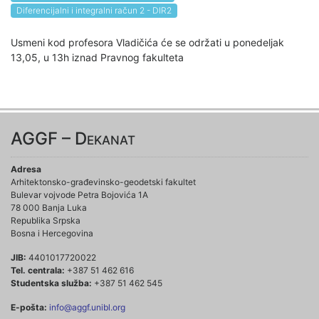
Diferencijalni i integralni račun 2 - DIR2
Usmeni kod profesora Vladičića će se održati u ponedeljak
13,05, u 13h iznad Pravnog fakulteta
AGGF – Dekanat
Adresa
Arhitektonsko-građevinsko-geodetski fakultet
Bulevar vojvode Petra Bojovića 1A
78 000 Banja Luka
Republika Srpska
Bosna i Hercegovina
JIB:
4401017720022
Tel. centrala:
+387 51 462 616
Studentska služba:
+387 51 462 545
E-pošta:
info@aggf.unibl.org