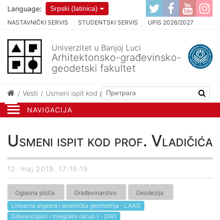
Language:
Srpski (latinica)
NASTAVNIČKI SERVIS
STUDENTSKI SERVIS
UPIS 2026/2027
Univerzitet u Banjoj Luci
Arhitektonsko-građevinsko-
geodetski fakultet
Vesti
Usmeni ispit kod prof. Vladičića
NAVIGACIJA
Usmeni ispit kod prof. Vladičića
12. maj 2019. 17:16:15
Oglasna ploča
Građevinarstvo
Geodezija
Linearna algebra i analitička geometrija - LAAG
Diferencijalni i integralni račun 1 - DIR1