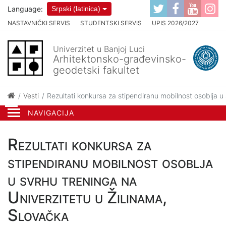
Language:
Srpski (latinica)
NASTAVNIČKI SERVIS
STUDENTSKI SERVIS
UPIS 2026/2027
Univerzitet u Banjoj Luci
Arhitektonsko-građevinsko-
geodetski fakultet
Vesti
Rezultati konkursa za stipendiranu mobilnost osoblja u
NAVIGACIJA
Rezultati konkursa za
stipendiranu mobilnost osoblja
u svrhu treninga na
Univerzitetu u Žilinama,
Slovačka