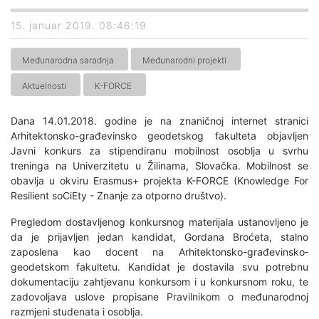
15. januar 2019. 08:46:19
Međunarodna saradnja
Međunarodni projekti
Aktuelnosti
K-FORCE
Dana 14.01.2018. godine je na znaničnoj internet stranici
Arhitektonsko-građevinsko­ geodetskog fakulteta objavljen
Javni konkurs za stipendiranu mobilnost osoblja u svrhu
treninga na Univerzitetu u Žilinama, Slovačka. Mobilnost se
obavlja u okviru Erasmus+ projekta K-FORCE (Knowledge For
Resilient soCiEty - Znanje za otporno društvo).
Pregledom dostavljenog konkursnog materijala ustanovljeno je
da je prijavljen jedan kandidat, Gordana Broćeta, stalno
zaposlena kao docent na Arhitektonsko-građevinsko­
geodetskom fakultetu. Kandidat je dostavila svu potrebnu
dokumentaciju zahtjevanu konkursom i u konkursnom roku, te
zadovoljava uslove propisane Pravilnikom o međunarodnoj
razmjeni studenata i osoblja.