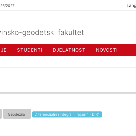
Lan
026/2027
insko-geodetski fakultet
IJE
STUDENTI
DJELATNOST
NOVOSTI
Geodezija
Diferencijalni i integralni račun 1 - DIR1