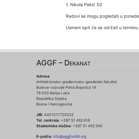
1. Nikola Pekić 50
Radovi se mogu pogledati u ponedel
Usmeni ispit će se održati u termin
AGGF – Dekanat
Adresa
Arhitektonsko-građevinsko-geodetski fakultet
Bulevar vojvode Petra Bojovića 1A
78 000 Banja Luka
Republika Srpska
Bosna i Hercegovina
JIB:
4401017720022
Tel. centrala:
+387 51 462 616
Studentska služba:
+387 51 462 545
E-pošta:
info@aggf.unibl.org