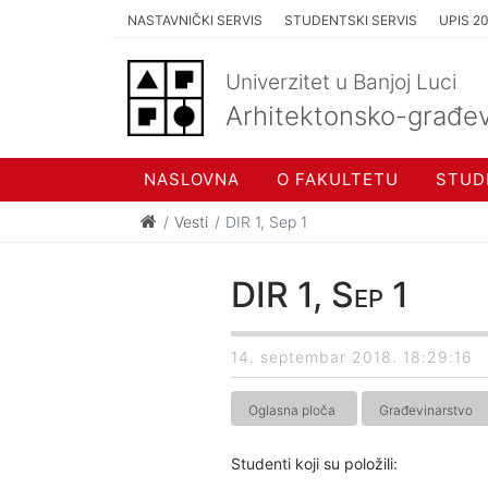
NASTAVNIČKI SERVIS
STUDENTSKI SERVIS
UPIS 2
Univerzitet u Banjoj Luci
Arhitektonsko-građev
NASLOVNA
O FAKULTETU
STUD
Vesti
DIR 1, Sep 1
DIR 1, Sep 1
14. septembar 2018. 18:29:16
Oglasna ploča
Građevinarstvo
Studenti koji su položili: