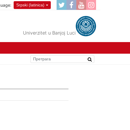
guage:
Srpski (latinica)
Univerzitet u Banjoj Luci