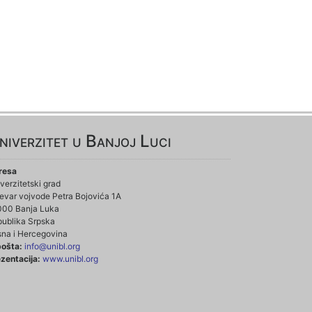
niverzitet u Banjoj Luci
resa
verzitetski grad
evar vojvode Petra Bojovića 1A
000 Banja Luka
ublika Srpska
na i Hercegovina
pošta:
info@unibl.org
zentacija:
www.unibl.org