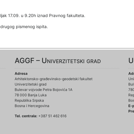
jak 17.09. u 9.20h iznad Pravnog fakulteta.
u drugog pismenog ispita.
AGGF – Univerzitetski grad
U
Adresa
Ad
Arhitektonsko-građevinsko-geodetski fakultet
Uni
Univerzitetski grad
Bul
Bulevar vojvode Petra Bojovića 1A
78
78 000 Banja Luka
Rep
Republika Srpska
Bos
Bosna i Hercegovina
E-
Pre
Tel. centrala:
+387 51 462 616