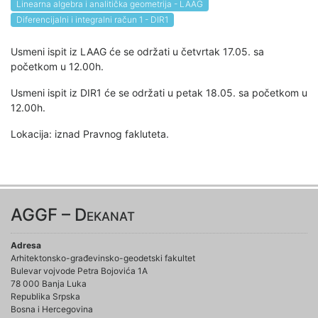
Linearna algebra i analitička geometrija - LAAG
Diferencijalni i integralni račun 1 - DIR1
Usmeni ispit iz LAAG će se održati u četvrtak 17.05. sa
početkom u 12.00h.
Usmeni ispit iz DIR1 će se održati u petak 18.05. sa početkom u
12.00h.
Lokacija: iznad Pravnog fakluteta.
AGGF – Dekanat
Adresa
Arhitektonsko-građevinsko-geodetski fakultet
Bulevar vojvode Petra Bojovića 1A
78 000 Banja Luka
Republika Srpska
Bosna i Hercegovina