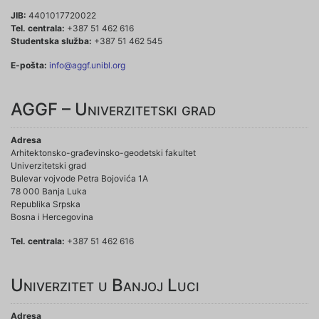
JIB:
4401017720022
Tel. centrala:
+387 51 462 616
Studentska služba:
+387 51 462 545
E-pošta:
info@aggf.unibl.org
AGGF – Univerzitetski grad
Adresa
Arhitektonsko-građevinsko-geodetski fakultet
Univerzitetski grad
Bulevar vojvode Petra Bojovića 1A
78 000 Banja Luka
Republika Srpska
Bosna i Hercegovina
Tel. centrala:
+387 51 462 616
Univerzitet u Banjoj Luci
Adresa