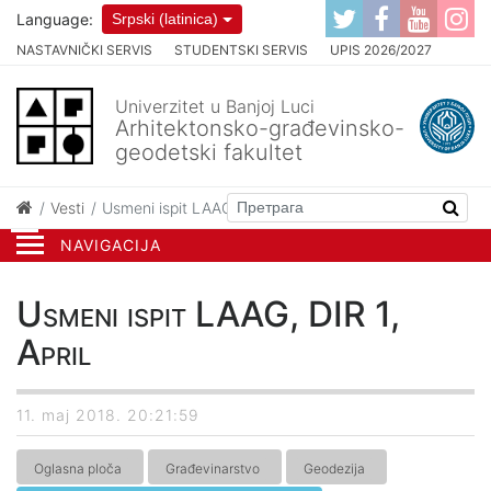
Language:
Srpski (latinica)
NASTAVNIČKI SERVIS
STUDENTSKI SERVIS
UPIS 2026/2027
Univerzitet u Banjoj Luci
Arhitektonsko-građevinsko-
geodetski fakultet
Vesti
Usmeni ispit LAAG, DIR 1, April
NAVIGACIJA
Usmeni ispit LAAG, DIR 1,
April
11. maj 2018. 20:21:59
Oglasna ploča
Građevinarstvo
Geodezija