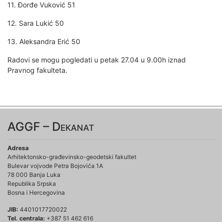
11. Đorđe Vuković 51
12. Sara Lukić 50
13. Aleksandra Erić 50
Radovi se mogu pogledati u petak 27.04 u 9.00h iznad
Pravnog fakulteta.
AGGF – Dekanat
Adresa
Arhitektonsko-građevinsko-geodetski fakultet
Bulevar vojvode Petra Bojovića 1A
78 000 Banja Luka
Republika Srpska
Bosna i Hercegovina
JIB:
4401017720022
Tel. centrala:
+387 51 462 616