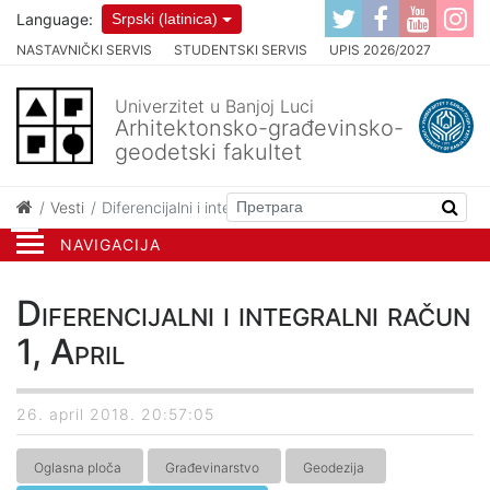
Language:
Srpski (latinica)
NASTAVNIČKI SERVIS
STUDENTSKI SERVIS
UPIS 2026/2027
Univerzitet u Banjoj Luci
Arhitektonsko-građevinsko-
geodetski fakultet
Vesti
Diferencijalni i integralni račun 1, April
NAVIGACIJA
Diferencijalni i integralni račun
1, April
26. april 2018. 20:57:05
Oglasna ploča
Građevinarstvo
Geodezija