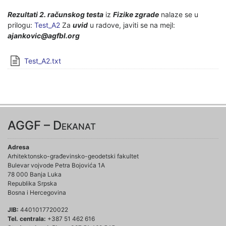
Rezultati 2. računskog testa
iz
Fizike zgrade
nalaze se u
prilogu:
Test_A2
Za
uvid
u radove, javiti se na mejl:
ajankovic@agfbl.org
Test_A2.txt
AGGF – Dekanat
Adresa
Arhitektonsko-građevinsko-geodetski fakultet
Bulevar vojvode Petra Bojovića 1A
78 000 Banja Luka
Republika Srpska
Bosna i Hercegovina
JIB:
4401017720022
Tel. centrala:
+387 51 462 616