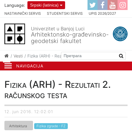
Language:
Srpski (latinica)
NASTAVNIČKI SERVIS
STUDENTSKI SERVIS
UPIS 2026/2027
Univerzitet u Banjoj Luci
Arhitektonsko-građevinsko-
geodetski fakultet
Vesti
Fizika (ARH) - Rezultati 2. računskog testa
NAVIGACIJA
Fizika (ARH) - Rezultati 2.
računskog testa
12. jun 2016. 12:02:01
Arhitektura
Fizika zgrade - FZ