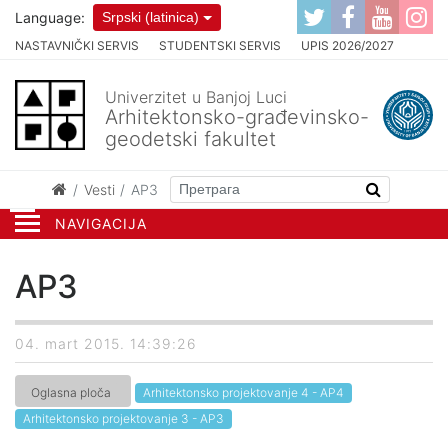
Language:
Srpski (latinica)
NASTAVNIČKI SERVIS
STUDENTSKI SERVIS
UPIS 2026/2027
Univerzitet u Banjoj Luci
Arhitektonsko-građevinsko-
geodetski fakultet
Vesti
AP3
NAVIGACIJA
AP3
04. mart 2015. 14:39:26
Oglasna ploča
Arhitektonsko projektovanje 4 - AP4
Arhitektonsko projektovanje 3 - AP3