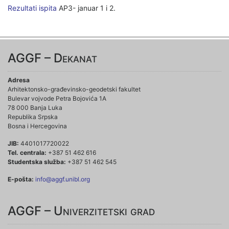
Rezultati ispita
AP3- januar 1 i 2.
AGGF – Dekanat
Adresa
Arhitektonsko-građevinsko-geodetski fakultet
Bulevar vojvode Petra Bojovića 1A
78 000 Banja Luka
Republika Srpska
Bosna i Hercegovina
JIB:
4401017720022
Tel. centrala:
+387 51 462 616
Studentska služba:
+387 51 462 545
E-pošta:
info@aggf.unibl.org
AGGF – Univerzitetski grad