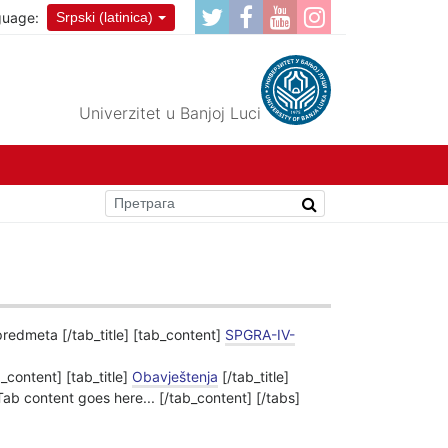
guage:
Srpski (latinica)
Univerzitet u Banjoj Luci
 predmeta [/tab_title] [tab_content]
SPGRA-IV-
b_content] [tab_title]
Obavještenja
[/tab_title]
 Tab content goes here... [/tab_content] [/tabs]