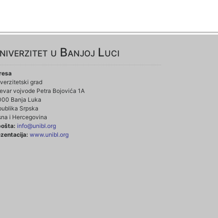
niverzitet u Banjoj Luci
resa
verzitetski grad
evar vojvode Petra Bojovića 1A
000 Banja Luka
ublika Srpska
na i Hercegovina
pošta:
info@unibl.org
zentacija:
www.unibl.org