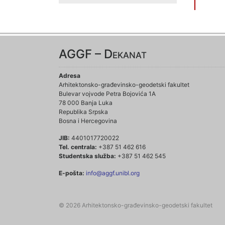
AGGF – Dekanat
Adresa
Arhitektonsko-građevinsko-geodetski fakultet
Bulevar vojvode Petra Bojovića 1A
78 000 Banja Luka
Republika Srpska
Bosna i Hercegovina
JIB:
4401017720022
Tel. centrala:
+387 51 462 616
Studentska služba:
+387 51 462 545
E-pošta:
info@aggf.unibl.org
© 2026 Arhitektonsko-građevinsko-geodetski fakultet