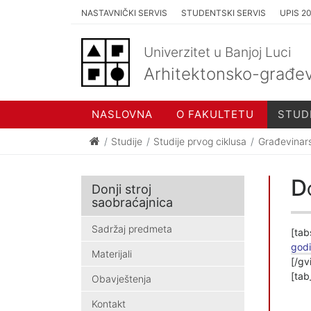
NASTAVNIČKI SERVIS
STUDENTSKI SERVIS
UPIS 2
Univerzitet u Banjoj Luci
Arhitektonsko-građev
NASLOVNA
O FAKULTETU
STUD
Studije
Studije prvog ciklusa
Građevinar
Do
Donji stroj
saobraćajnica
Sadržaj predmeta
[tab
god
Materijali
[/gv
[tab
Obavještenja
Kontakt