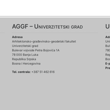
AGGF – Univerzitetski grad
U
Adresa
Ad
Arhitektonsko-građevinsko-geodetski fakultet
Uni
Univerzitetski grad
Bul
Bulevar vojvode Petra Bojovića 1A
78
78 000 Banja Luka
Rep
Republika Srpska
Bos
Bosna i Hercegovina
E-
Pre
Tel. centrala:
+387 51 462 616