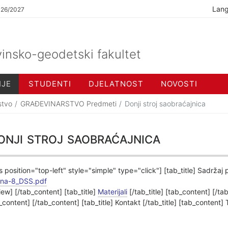
Lan
026/2027
insko-geodetski fakultet
IJE
STUDENTI
DJELATNOST
NOVOSTI
stvo
GRAĐEVINARSTVO Predmeti
Donji stroj saobraćajnica
nji stroj saobraćajnica
s position="top-left" style="simple" type="click"] [tab_title] Sadržaj
ina-8_DSS.pdf
iew] [/tab_content] [tab_title]
Materijali
[/tab_title] [tab_content] [/ta
_content] [/tab_content] [tab_title] Kontakt [/tab_title] [tab_content]