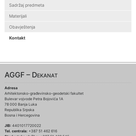
Sadržaj predmeta
Materijali
Obavještenja
Kontakt
AGGF – Dekanat
Adresa
Arhitektonsko-građevinsko-geodetski fakultet
Bulevar vojvode Petra Bojovića 1A
78 000 Banja Luka
Republika Srpska
Bosna i Hercegovina
JIB:
4401017720022
Tel. centrala:
+387 51 462 616