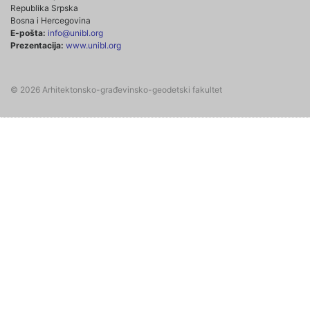
Republika Srpska
Bosna i Hercegovina
E-pošta:
info@unibl.org
Prezentacija:
www.unibl.org
© 2026 Arhitektonsko-građevinsko-geodetski fakultet