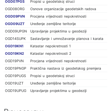
OGD07PGS
Propisi u geodetskoj struci
OGD08ORG
Osnove organizacije geodetskih radova
OGD09PVN
Procjena vrijednosti nepokretnosti
OGD09UZT
Uređenje zemljišne teritorije
OGD09UPGN
Upravljanje projektima u geodeziji
OGD14SUPK
Sastavljanje i umnožavanje planova i karata
OGD19KN1
Katastar nepokretnosti 1
OGD19KN2
Katastar nepokretnosti 2
OGD19PVN
Procjena vrijednosti nepokretnosti
OGD19PNGP
Praktična nastava iz geodetskog premjera
OGD19PUGS
Propisi u geodetskoj struci
OGD19UZT
Uređenje zemljišne teritorije
OGD19UPUG
Upravljanje projektima u geodeziji