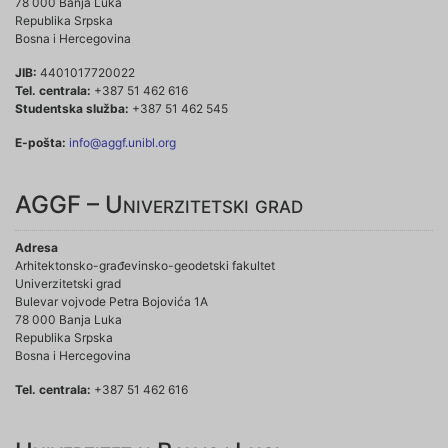
78 000 Banja Luka
Republika Srpska
Bosna i Hercegovina
JIB:
4401017720022
Tel. centrala:
+387 51 462 616
Studentska služba:
+387 51 462 545
E-pošta:
info@aggf.unibl.org
AGGF – Univerzitetski grad
Adresa
Arhitektonsko-građevinsko-geodetski fakultet
Univerzitetski grad
Bulevar vojvode Petra Bojovića 1A
78 000 Banja Luka
Republika Srpska
Bosna i Hercegovina
Tel. centrala:
+387 51 462 616