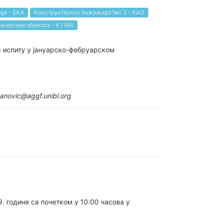
је - БКА
Конструктерско инжењерство 3 - КИ3
њерских објеката - К / МА
м испиту у јануарско-фебруарском
anovic@aggf.unibl.org
. године са почетком у 10:00 часова у