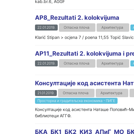
kab.br.6, AGGF
AP8_Rezultati 2. kolokvijuma
22.01.2019.
Огласна плоча
Архитектура
Klarić Stipan > ocjena 7 / poena 11,55 Topić Slavi
AP11_Rezultati 2. kolokvijuma i p
22.01.2019.
Огласна плоча
Архитектура
Консултације код асистента Н
21.01.2019.
Огласна плоча
Архитектура
Просторна и градитељска економика - ПИГЕ
Консултације код асистента Наташе Поповић-Мил
библиотеци АГГФ.
БКА_БК1_БК2_КИ3_AПиГ_МО_БК