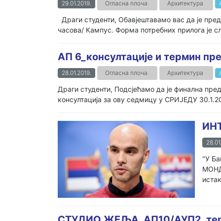
29.01.2019.
Огласна плоча
Архитектура
Драги студенти, Обавјештавамо вас да је преда
часова/ Кампус. Форма потребних прилога је сл
АП 6_консултације и термин пр
28.01.2019.
Огласна плоча
Архитектура
Драги студенти, Подсјећамо да је финална пре
консултација за ову седмицу у СРИЈЕДУ 30.1.201
ИНТ
28.01
"У Ба
МОНДО
истак
СТУДИО ЖЕЉА_АП10/АУП2_терм