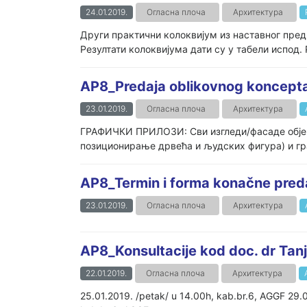
24.01.2019.
Огласна плоча
Архитектура
Други практични колоквијум из наставног пред
Резултати колоквијума дати су у табели испод. 
AP8_Predaja oblikovnog koncepta 
23.01.2019.
Огласна плоча
Архитектура
ГРАФИЧКИ ПРИЛОЗИ: Сви изгледи/фасаде објект
позиционирање дрвећа и људских фигура) и граф
AP8_Termin i forma konačne pred
23.01.2019.
Огласна плоча
Архитектура
AP8_Konsultacije kod doc. dr Tanj
22.01.2019.
Огласна плоча
Архитектура
25.01.2019. /petak/ u 14.00h, kab.br.6, AGGF 29.0