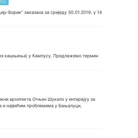
АП13
ју-Борик" заказана за сриједу 30.01.2019. у 14
 (без кашњења) у Кампусу. Предлажемо термин
жни архитекта Огњен Шукало у интервјуу за
ма и највећим проблемима у Бањалуци,