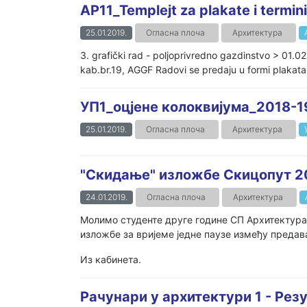
AP11_Templejt za plakate i termin
25.01.2019.
Огласна плоча
Архитектура
3. grafički rad - poljoprivredno gazdinstvo > 01.0
kab.br.19, AGGF Radovi se predaju u formi plakata
УП1_оцјене колоквијума_2018-1
25.01.2019.
Огласна плоча
Архитектура
"Скидање" изложбе Скицопут 2
24.01.2019.
Огласна плоча
Архитектура
Молимо студенте друге године СП Архитектура, 
изложбе за вријеме једне паузе између предав
Из кабинета.
Рачунари у архитектури 1 - Резу