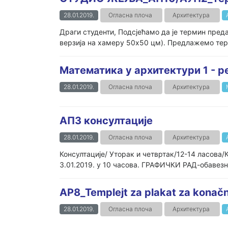
28.01.2019.
Огласна плоча
Архитектура
Драги студенти, Подсјећамо да је термин преда
верзија на хамеру 50x50 цм). Предлажемо терми
Математика у архитектури 1 - р
28.01.2019.
Огласна плоча
Архитектура
АП3 консултације
28.01.2019.
Огласна плоча
Архитектура
Консултације/ Уторак и четвртак/12-14 ласов
3.01.2019. у 10 часова. ГРАФИЧКИ РАД-обаве
AP8_Templejt za plakat za konačn
28.01.2019.
Огласна плоча
Архитектура