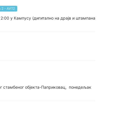
 2 - АУП2
12:00 у Кампусу (дигитално на драјв и штампана
ног стамбеног објекта-Паприковац, понедељак