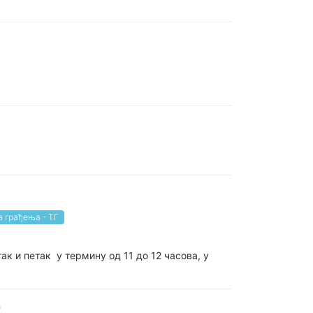
а грађења - ТГ
к и петак у термину од 11 до 12 часова, у
9