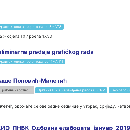
Архитектонско пројектовање 8 - АП8
ca > ocjena 10 / poena 17,50
reliminarne predaje grafičkog rada
Архитектонско пројектовање 11 - АП11
аташе Поповић-Милетић
Грађевинарство
Организација и извођење радова - ОИР
Технологиј
етић, одржаће се ове радне седмице у уторак, сриједу, четврта
ИО_ПНБК_Одбрана елабората_јануар_201