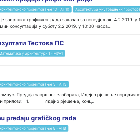
Архитектонско пројектовање 10 - АП10
Архитектура унутрашњих простора
је завршног графичког рада заказан за понедјељак 4.2.2019 у 
н консултација у суботу 2.2.2019. у 10:00 часов...
езултати Тестова ПС
Математика у архитектури 1 - МУА1
Архитектонско пројектовање 3 - АП3
а/Кампус. Предаја завршног елабората, Идејно рјешење породич
зни прилози: 1. Идејно рјешење, конц...
u predaju grafičkog rada
Архитектонско пројектовање 8 - АП8