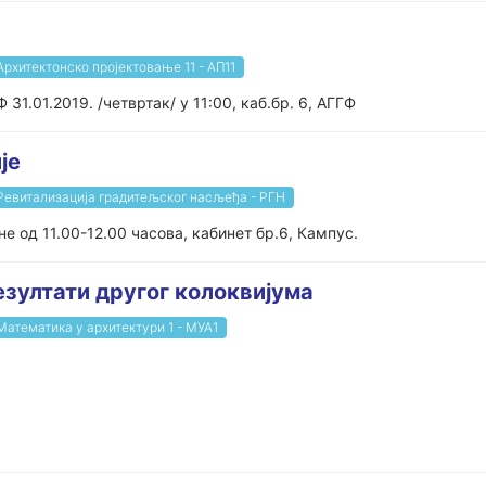
Архитектонско пројектовање 11 - АП11
Ф 31.01.2019. /четвртак/ у 11:00, каб.бр. 6, АГГФ
је
Ревитализација градитељског насљеђа - РГН
не од 11.00-12.00 часова, кабинет бр.6, Кампус.
езултати другог колоквијума
Математика у архитектури 1 - МУА1