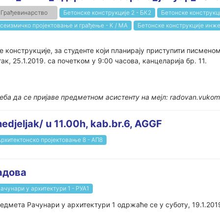
Грађевинарство
Бетонске конструкције 2 - БК2
Бетонске конструкци
сеизмичко пројектовање и грађење - К / МА
Бетонске конструкције инже
 конструкције, за студенте који планирају приступити писмено
к, 25.1.2019. са почетком у 9:00 часова, канцеларија бр. 11.
еба да се пријаве предметном асистенту на мејл: radovan.vukom
edjeljak/ u 11.00h, kab.br.6, AGGF
Архитектонско пројектовање 8 - АП8
адова
ачунари у архитектури 1 - РУА1
дмета Рачунари у архитектури 1 одржаће се у суботу, 19.1.2019