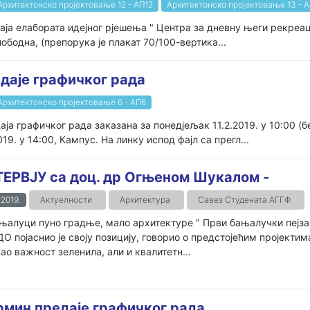
Архитектонско пројектовање 12 - АП12
Архитектонско пројектовање 13 - 
ја елабората идејног рјешења " Центра за дневну његи рекреаци
ободна, (препорука је плакат 70/100-вертика...
едаје графичког рада
Архитектонско пројектовање 6 - АП6
даја графичког рада заказана за понедјељак 11.2.2019. у 10:00
9. у 14:00, Кампус. На линку испод фајл са прегл...
ЕРВЈУ са доц. др Огњеном Шукалом -
.2019.
Актуелности
Архитектура
Савез Студената АГГФ
њалуци пуно градње, мало архитектуре " Први бањалучки пејза
 појаснио је своју позицију, говорио о предстојећим пројекти
ао важност зеленила, али и квалитетн...
ин предаје графичког рада