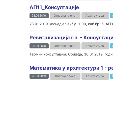
АП11_Консултације
28.01.2019.
Огласна плоча
Архитектура
28.01.2019. /понедјељак/ у 11:00, каб.бр. 6, АГГ
Ревитализација г.н. - Консултаци
28.01.2019.
Огласна плоча
Архитектура
Термин консултација: Сриједа, 30.01.2019. годи
Математика у архитектури 1 - р
26.01.2019.
Огласна плоча
Архитектура