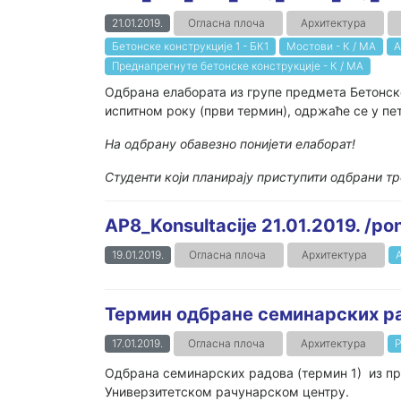
21.01.2019.
Огласна плоча
Архитектура
Бетонске конструкције 1 - БК1
Мостови - К / МА
А
Преднапрегнуте бетонске конструкције - К / МА
Одбрана елабората из групе предмета Бетонске
испитном року (први термин), одржаће се у пета
На одбрану обавезно понијети елаборат!
Студенти који планирају приступити одбрани тр
AP8_Konsultacije 21.01.2019. /pon
19.01.2019.
Огласна плоча
Архитектура
Термин одбране семинарских р
17.01.2019.
Огласна плоча
Архитектура
Р
Одбрана семинарских радова (термин 1) из пре
Универзитетском рачунарском центру.