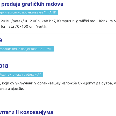
i predaja grafičkih radova
Архитектонско пројектовање 11 - АП11
2.2019. /petak/ u 12.00h, kab.br.7, Kampus 2. grafički rad - Konkurs 
 formata 70x100 cm /vertik...
9
Урбанистичко пројектовање 1 - УП1
018
Архитектонска графика - АГ
који су укључени у организацију изложбе Скицопут да сутра, у 
ања и вјежби.
лтати II колоквијума