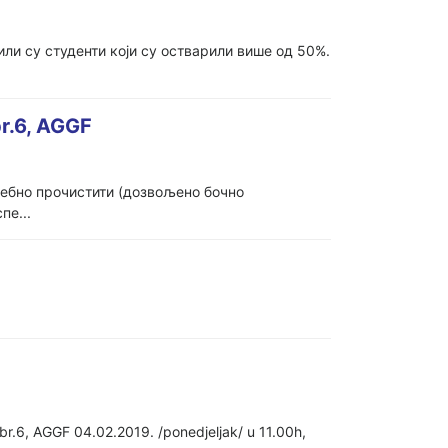
ли су студенти који су остварили више од 50%.
br.6, AGGF
ребно прочистити (дозвољено бочно
пе...
br.6, AGGF 04.02.2019. /ponedjeljak/ u 11.00h,