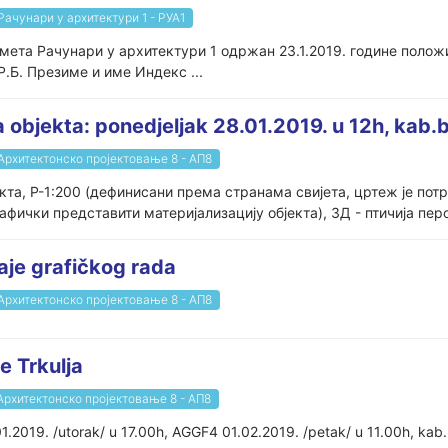
Рачунари у архитектури 1 - РУА1
мета Рачунари у архитектури 1 одржан 23.1.2019. године положи
Р.Б. Презиме и име Индекс ...
objekta: ponedjeljak 28.01.2019. u 12h, kab.
Архитектонско пројектовање 8 - АП8
а, Р-1:200 (дефинисани према странама свијета, цртеж је пот
ички представити материјализацију објекта), 3Д - птичија перс
aje grafičkog rada
Архитектонско пројектовање 8 - АП8
e Trkulja
Архитектонско пројектовање 8 - АП8
1.2019. /utorak/ u 17.00h, AGGF4 01.02.2019. /petak/ u 11.00h, kab.