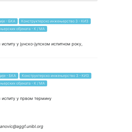
ије - БКА
Конструктерско инжењерство 3 - КИ3
њерских објеката - К / МА
 испиту у јунско-јулском испитном року,
ије - БКА
Конструктерско инжењерство 3 - КИ3
њерских објеката - К / МА
м испиту у првом термину
anovic@aggf.unibl.org