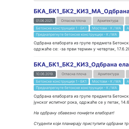
БКА_БК1_БК2_КИ3_MA_Одбрана 
01.06.2021.
Огласна плоча
Архитектура
Бетонске конструкције 1 - БК1
Мостови - К / МА
А
Преднапрегнуте бетонске конструкције - К / МА
Одбрана елабората из групе предмета Бетонске 
одржаће се: -за први термин у четвртак, 17.6.20
БКА_БК1_БК2_КИ3_Одбрана елаб
10.06.2019.
Огласна плоча
Архитектура
Бетонске конструкције 1 - БК1
Мостови - К / МА
А
Преднапрегнуте бетонске конструкције - К / МА
Одбрана елабората из групе предмета Бетонске
јунског испитног рока, одржаће се у петак, 14.6
На одбрану обавезно понијети елаборат!
Студенти који планирају приступити одбрани тр