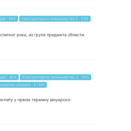
ије - БКА
Конструктерско инжењерство 3 - КИ3
испитног рока, из групе предмета области
g
ије - БКА
Конструктерско инжењерство 3 - КИ3
њерских објеката - К / МА
 испиту у првом термину јануарско-