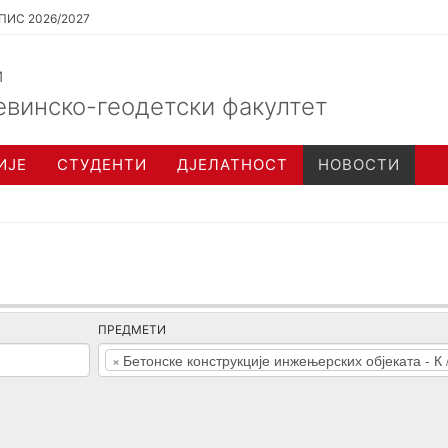
ПИС 2026/2027
и
евинско-геодетски факултет
ИЈЕ
СТУДЕНТИ
ДЈЕЛАТНОСТ
НОВОСТИ
ПРЕДМЕТИ
×
Бетонске конструкције инжењерских објеката - К 