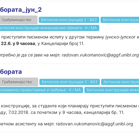
бората_јун_2
Грађевинарство
Бетонске конструкције 2 - БК2
Бетонске конструкц
етонске конструкције инжењерских објеката - К / МА
 приступити писменом испиту у другом термину јунско-јулског 
22.6. у 9 часова
, у Канцеларији број 11.
требно је да се јаве на мејл: radovan.vukomanovic@aggf.unibl.or
бората
Грађевинарство
Бетонске конструкције 2 - БК2
Бетонске конструкц
сеизмичко пројектовање и грађење - К / МА
Бетонске конструкције инже
конструкције, за студенте који планирају приступити писменом
у, 7.02.2018. са почетком у 9 часова, канцеларија бр. 11.
етном асистенту на мејл: radovan.vukomanovic@aggf.unibl.org