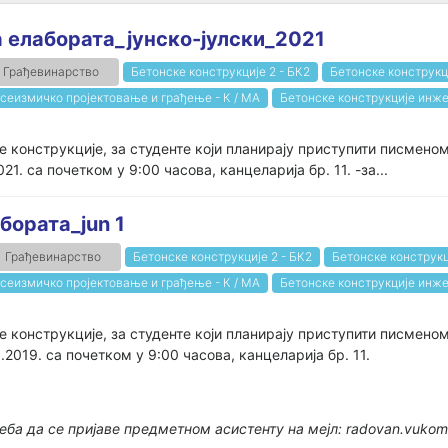
елабората_јунско-јулски_2021
Грађевинарство
Бетонске конструкције 2 - БК2
Бетонске конструкц
сеизмичко пројектовање и грађење - К / МА
Бетонске конструкције инже
конструкције, за студенте који планирају приступити писменом
21. са почетком у 9:00 часова, канцеларија бр. 11. -за...
ората_jun 1
Грађевинарство
Бетонске конструкције 2 - БК2
Бетонске конструкц
сеизмичко пројектовање и грађење - К / МА
Бетонске конструкције инже
 конструкције, за студенте који планирају приступити писмено
.2019. са почетком у 9:00 часова, канцеларија бр. 11.
еба да се пријаве предметном асистенту на мејл: radovan.vukom