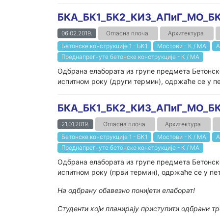
БКА_БК1_БК2_КИ3_AПиГ_МО_БК
06.02.2019.
Огласна плоча
Архитектура
Бетонске конструкције 1 - БК1
Мостови - К / МА
А
Преднапрегнуте бетонске конструкције - К / МА
Одбрана елабората из групе предмета Бетонске
испитном року (други термин), одржаће се у пета
БКА_БК1_БК2_КИ3_AПиГ_МО_БК
21.01.2019.
Огласна плоча
Архитектура
Бетонске конструкције 1 - БК1
Мостови - К / МА
А
Преднапрегнуте бетонске конструкције - К / МА
Одбрана елабората из групе предмета Бетонске
испитном року (први термин), одржаће се у пета
На одбрану обавезно понијети елаборат!
Студенти који планирају приступити одбрани тр