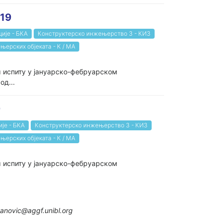
19
ије - БКА
Конструктерско инжењерство 3 - КИ3
њерских објеката - К / МА
м испиту у јануарско-фебруарском
од...
9
је - БКА
Конструктерско инжењерство 3 - КИ3
њерских објеката - К / МА
м испиту у јануарско-фебруарском
anovic@aggf.unibl.org