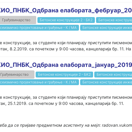
ИО_ПНБК_Одбрана елабората_фебруар_20
Грађевинарство
Бетонске конструкције 2 - БК2
Бетонске конструкц
сеизмичко пројектовање и грађење - К / МА
Бетонске конструкције инже
 конструкције, за студенте који планирају приступити писмено
к, 8.2.2019. са почетком у 9:00 часова, канцеларија бр. 11. На 
ИО_ПНБК_Одбрана елабората_јануар_201
Грађевинарство
Бетонске конструкције 2 - БК2
Бетонске конструкци
сеизмичко пројектовање и грађење - К / МА
Бетонске конструкције инже
 конструкције, за студенте који планирају приступити писмено
к, 25.1.2019. са почетком у 9:00 часова, канцеларија бр. 11.
еба да се пријаве предметном асистенту на мејл: radovan.vukom