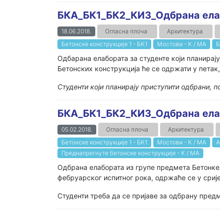
БКА_БК1_БК2_КИ3_Одбрана ела
18.06.2018.
Огласна плоча
Архитектура
Бетонске конструкције 1 - БК1
Мостови - К / МА
Б
Одбарана елабората за студенте који планирају
Бетонских конструкција ће се одржати у петак,
Студенти који планирају приступити одбрани, по
БКА_БК1_БК2_КИ3_Одбрана ела
05.02.2018.
Огласна плоча
Архитектура
Бетонске конструкције 1 - БК1
Мостови - К / МА
А
Преднапрегнуте бетонске конструкције - К / МА
Одбрана елабората из групе предмета Бетонке 
фебруарског испитног рока, одржаће се у сријед
Студенти треба да се пријаве за одбрану предм