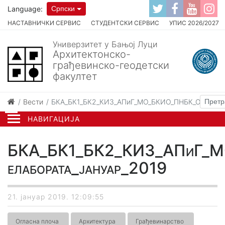
Language:
Српски
НАСТАВНИЧКИ СЕРВИС
СТУДЕНТСКИ СЕРВИС
УПИС 2026/2027
Универзитет у Бањој Луци
Архитектонско-
грађевинско-геодетски
факултет
Вести
БКА_БК1_БК2_КИ3_AПиГ_МО_БКИО_ПНБК_Одбрана 
НАВИГАЦИЈА
БКА_БК1_БК2_КИ3_AПиГ_М
елабората_јануар_2019
21. јануар 2019. 12:09:55
Огласна плоча
Архитектура
Грађевинарство