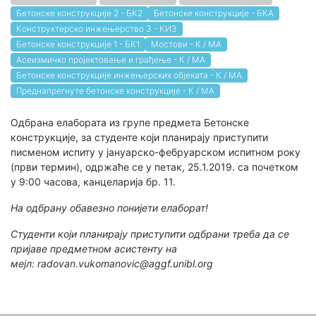
Бетонске конструкције 2 - БК2
Бетонске конструкције - БКА
Конструктерско инжењерство 3 - КИ3
Бетонске конструкције 1 - БК1
Мостови - К / МА
Асеизмичко пројектовање и грађење - К / МА
Бетонске конструкције инжењерских објеката - К / МА
Преднапрегнуте бетонске конструкције - К / МА
Одбрана елабората из групе предмета Бетонске
конструкције, за студенте који планирају приступити
писменом испиту у јануарско-фебруарском испитном року
(први термин), одржаће се у петак, 25.1.2019. са почетком
у 9:00 часова, канцеларија бр. 11.
На одбрану обавезно понијети елаборат!
Студенти који планирају приступити одбрани треба да се
пријаве предметном асистенту на
мејл: radovan.vukomanovic@aggf.unibl.org