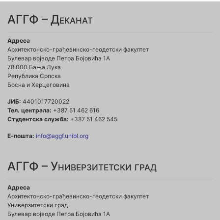
АГГФ – Деканат
Адреса
Архитектонско-грађевинско-геодетски факултет
Булевар војводе Петра Бојовића 1A
78 000 Бања Лука
Република Српска
Босна и Херцеговина
ЈИБ:
4401017720022
Тел. централа:
+387 51 462 616
Студентска служба:
+387 51 462 545
Е-пошта:
info@aggf.unibl.org
АГГФ – Универзитетски град
Адреса
Архитектонско-грађевинско-геодетски факултет
Универзитетски град
Булевар војводе Петра Бојовића 1A