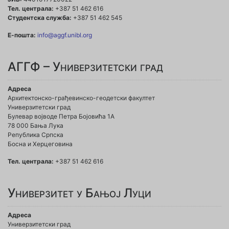
Тел. централа:
+387 51 462 616
Студентска служба:
+387 51 462 545
Е-пошта:
info@aggf.unibl.org
АГГФ – Универзитетски град
Адреса
Архитектонско-грађевинско-геодетски факултет
Универзитетски град
Булевар војводе Петра Бојовића 1A
78 000 Бања Лука
Република Српска
Босна и Херцеговина
Тел. централа:
+387 51 462 616
Универзитет у Бањој Луци
Адреса
Универзитетски град