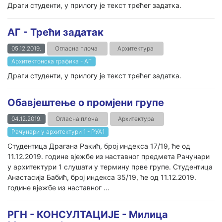
Драги студенти, у прилогу је текст трећег задатка.
АГ - Трећи задатак
05.12.2019.
Огласна плоча
Архитектура
Архитектонска графика - АГ
Драги студенти, у прилогу је текст трећег задатка.
Обавјештење о промјени групе
04.12.2019.
Огласна плоча
Архитектура
Рачунари у архитектури 1 - РУА1
Студентица Драгана Ракић, број индекса 17/19, ће од
11.12.2019. године вјежбе из наставног предмета Рачунари
у архитектури 1 слушати у термину прве групе. Студентица
Анастасија Бабић, број индекса 35/19, ће од 11.12.2019.
године вјежбе из наставног ...
РГН - КОНСУЛТАЦИЈЕ - Милица