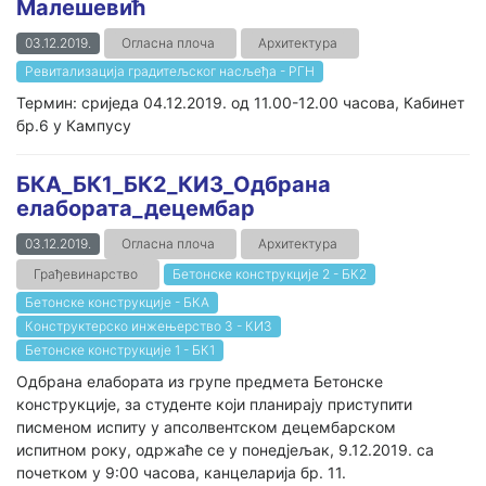
Малешевић
03.12.2019.
Огласна плоча
Архитектура
Ревитализација градитељског насљеђа - РГН
Термин: сриједа 04.12.2019. од 11.00-12.00 часова, Кабинет
бр.6 у Кампусу
БКА_БК1_БК2_КИ3_Одбрана
елабората_децембар
03.12.2019.
Огласна плоча
Архитектура
Грађевинарство
Бетонске конструкције 2 - БК2
Бетонске конструкције - БКА
Конструктерско инжењерство 3 - КИ3
Бетонске конструкције 1 - БК1
Одбрана елабората из групе предмета Бетонске
конструкције, за студенте који планирају приступити
писменом испиту у апсолвентском децембарском
испитном року, одржаће се у понедјељак, 9.12.2019. са
почетком у 9:00 часова, канцеларија бр. 11.