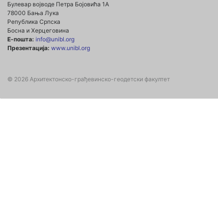
Булевар војводе Петра Бојовића 1А
78000 Бања Лука
Република Српска
Босна и Херцеговина
Е-пошта:
info@unibl.org
Презентација:
www.unibl.org
© 2026 Архитектонско-грађевинско-геодетски факултет