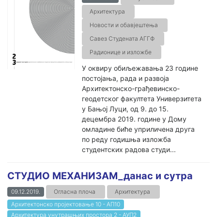
Архитектура
Новости и обавјештења
Савез Студената АГГФ
Радионице и изложбе
У оквиру обиљежавања 23 године
постојања, рада и развоја
Архитектонско-грађевинско-
геодетског факултета Универзитета
у Бањој Луци, од 9. до 15.
децембра 2019. године у Дому
омладине биће уприличена друга
по реду годишња изложба
студентских радова студи...
СТУДИО МЕХАНИЗАМ_данас и сутра
09.12.2019.
Огласна плоча
Архитектура
Архитектонско пројектовање 10 - АП10
Архитектура унутрашњих простора 2 - АУП2