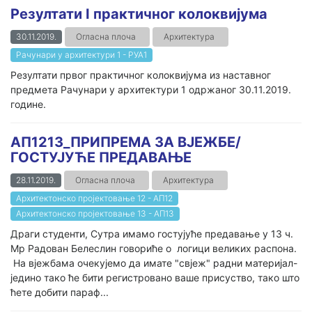
Резултати I практичног колоквијума
30.11.2019.
Огласна плоча
Архитектура
Рачунари у архитектури 1 - РУА1
Резултати првог практичног колоквијума из наставног
предмета Рачунари у архитектури 1 одржаног 30.11.2019.
године.
АП1213_ПРИПРЕМА ЗА ВЈЕЖБЕ/
ГОСТУЈУЋЕ ПРЕДАВАЊЕ
28.11.2019.
Огласна плоча
Архитектура
Архитектонско пројектовање 12 - АП12
Архитектонско пројектовање 13 - АП13
Драги студенти, Сутра имамо гостујуће предавање у 13 ч.
Мр Радован Белеслин говориће о логици великих распона.
На вјежбама очекујемо да имате "свјеж" радни материјал-
једино тако ће бити регистровано ваше присуство, тако што
ћете добити параф...