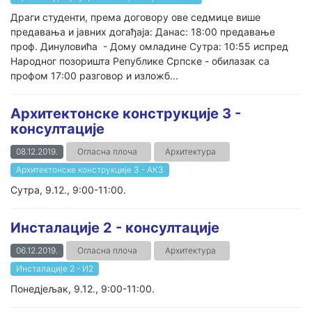
Драги студенти, према договору ове седмице више
предавања и јавних догађаја: Данас: 18:00 предавање
проф. Динуловића - Дому омладине Сутра: 10:55 испред
Народног позоришта Републике Српске - обилазак са
профом 17:00 разговор и изложб...
Архитектонске конструкције 3 -
консултације
08.12.2019.
Огласна плоча
Архитектура
Архитектонске конструкције 3 - АК3
Сутра, 9.12., 9:00-11:00.
Инсталације 2 - консултације
06.12.2019.
Огласна плоча
Архитектура
Инсталације 2 - И2
Понедјељак, 9.12., 9:00-11:00.