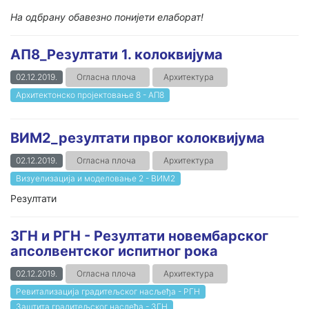
На одбрану обавезно понијети елаборат!
АП8_Резултати 1. колоквијума
02.12.2019.
Огласна плоча
Архитектура
Архитектонско пројектовање 8 - АП8
ВИМ2_резултати првог колоквијума
02.12.2019.
Огласна плоча
Архитектура
Визуелизација и моделовање 2 - ВИМ2
Резултати
ЗГН и РГН - Резултати новембарског
апсолвентског испитног рока
02.12.2019.
Огласна плоча
Архитектура
Ревитализација градитељског насљеђа - РГН
Заштита градитељског наслеђа - ЗГН