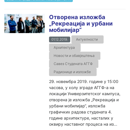
Отворена изложба
„Рекреација и урбани
мобилијар“
01.12.2019.
Актуелности
Архитектура
Новости и обавјештења
Савез Студената АГГФ
Радионице и изложбе
29. новембра 2019. године у 15:00
часова, у холу зграде АГГФ-а на
локацији Универзитетског кампуса,
отворена је изложба „Рекреација и
урбани мобилијар“, изложба
графичких радова студената 4.
године архитектуре, насталих у
оквиру наставног процеса на из...