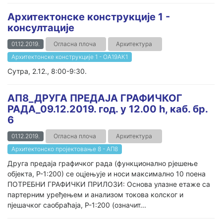
Архитектонске конструкције 1 -
консултације
01.12.2019.
Огласна плоча
Архитектура
Архитектонске конструкције 1 - ОА19АК1
Сутра, 2.12., 8:00-9:30.
АП8_ДРУГА ПРЕДАЈА ГРАФИЧКОГ
РАДА_09.12.2019. год. у 12.00 h, каб. бр.
6
01.12.2019.
Огласна плоча
Архитектура
Архитектонско пројектовање 8 - АП8
Друга предаја графичког рада (функционално рјешење
објекта, Р-1:200) се оцјењује и носи максимално 10 поена
ПОТРЕБНИ ГРАФИЧКИ ПРИЛОЗИ: Основа улазне етаже са
партерним уређењем и анализом токова колског и
пјешачког саобраћаја, Р-1:200 (означит...