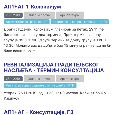
АП1+АГ 1. Колоквијум
28.11.2019.
Огласна плоча
Архитектура
Архитектонска графика - АГ
Архитектонско пројектовање 1 - AП1
Драги студенти, Колоквијум планиран за петак, 29.11. ће
бити организован у два термина. Први термин за прву
групу је 8:30-11:00. Други термин за другу групу је 11:00-
13:30. Молимо вас да дођете бар 15 минута раније, да не би
било кашњења, т...
РЕВИТАЛИЗАЦИЈА ГРАДИТЕЉСКОГ
НАСЉЕЂА - ТЕРМИН КОНСУЛТАЦИЈА
25.11.2019.
Огласна плоча
Архитектура
Ревитализација градитељског насљеђа - РГН
Уторак: 26.11.2019. од 10.30-12.00 часова. Кабинет бр.6 у
Кампусу
АП1+АГ - Консултације, Г3