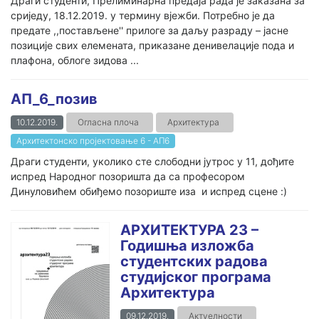
Драги студенти, Прелиминарна предаја рада је заказана за
сриједу, 18.12.2019. у термину вјежби. Потребно је да
предате ,,постављене'' прилоге за даљу разраду – јасне
позиције свих елемената, приказане денивелације пода и
плафона, облоге зидова ...
АП_6_позив
10.12.2019.
Огласна плоча
Архитектура
Архитектонско пројектовање 6 - АП6
Драги студенти, уколико сте слободни јутрос у 11, дођите
испред Народног позоришта да са професором
Динуловићем обиђемо позориште иза и испред сцене :)
АРХИТЕКТУРА 23 –
Годишња изложба
студентских радова
студијског програма
Архитектура
09.12.2019.
Актуелности