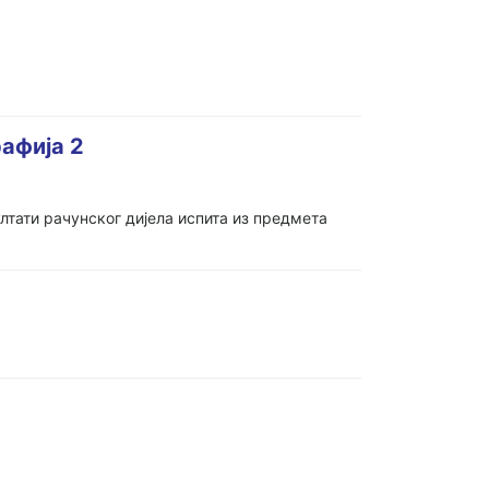
рафија 2
ултати рачунског дијела испита из предмета