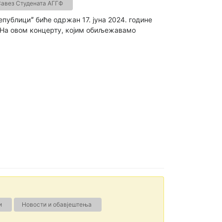
авез Студената АГГФ
публициˮ биће одржан 17. јуна 2024. године
. На овом концерту, којим обиљежавамо
и
Новости и обавјештења