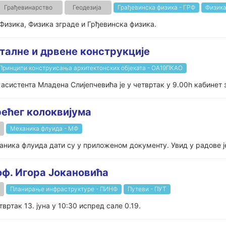
Грађевинарство
Геодезија
Грађевинска физика - ГРФ
Физика
 Физика, Физика зграде и Грђевинска физика.
талне и дрвене конструкције
Принципи конструисања архитектонских објеката - ОА19ПКАО
истента Младена Слијепчевића је у четвртак у 9.00h кабинет за
рећег колоквијума
Механика флуида - МФ
ника флуида дати су у приложеном документу. Увид у радове је 
оф. Игора Јокановића
Планирање инфраструктуре - ПИНФ
Путеви - ПУТ
вртак 13. јуна у 10:30 испред сале 0.19.