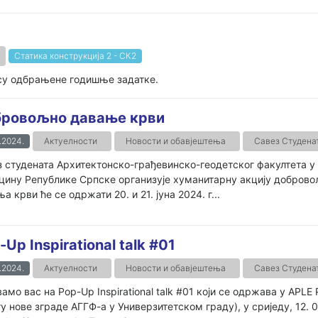
Статика конструкција 2 - СК2
есу одбрањене годишње задатке.
ровољно давање крви
.2024.
Актуелности
Новости и обавјештења
Савез Студена
 студената Архитектонско-грађевинско-геодетског факултета у
ину Републике Српске организује хуманитарну акцију доброво
а крви ће се одржати 20. и 21. јуна 2024. г...
-Up Inspirational talk #01
.2024.
Актуелности
Новости и обавјештења
Савез Студена
амо вас на Pop-Up Inspirational talk #01 који се одржава у APLE
у нове зграде АГГФ-а у Универзитетском граду), у сриједу, 12. 0