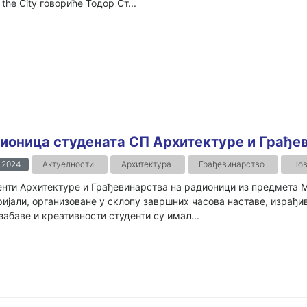
 the City говориће Тодор Ст...
ионица студената СП Архитектуре и Грађе
.2024.
Актуелности
Архитектура
Грађевинарство
Нов
нти Архитектуре и Грађевинарства на радионици из предмета М
ијали, организоване у склопу завршних часова наставе, израђи
забаве и креативности студенти су имал...