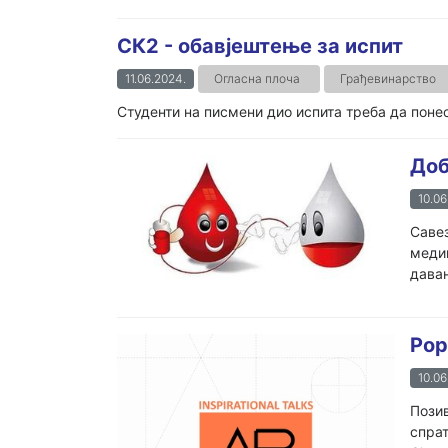
СК2 - обавјештење за испит
11.06.2024.
Огласна плоча
Грађевинарство
Студенти на писмени дио испита треба да пон
Доб
10.06
Савез
медиц
давањ
Pop
10.06
Позив
спрат