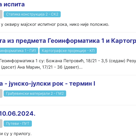
а испита
Статика конструкција 2 - СК2
 у оквиру мајског испитног рока, нико није положио.
та из предмета Геоинформатика 1 и Картог
информатика 1 - ГИ1
Картографске пројекције - КП
Геоинформатика 1 су: Божана Петровић, 18/21 - 3,5 (седам) Рез
(десет) Ана Марин, 17/21 - 36 (девет)...
 - jунско-јулски рок - термин I
Грађевински материјали 2 - ГМ2
10.06.2024.
Путеви - ПУТ
и су у прилогу.