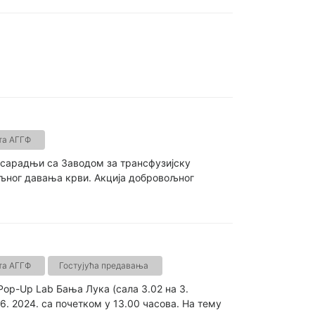
та АГГФ
 сарадњи са Заводом за трансфузијску
љног давања крви. Акција добровољног
та АГГФ
Гостујућа предавања
 Pop-Up Lab Бања Лука (сала 3.02 на 3.
6. 2024. са почетком у 13.00 часова. На тему