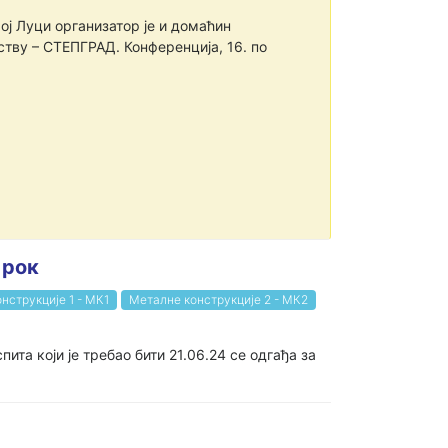
ј Луци организатор је и домаћин
тву – СТЕПГРАД. Конференција, 16. по
 рок
нструкције 1 - МК1
Металне конструкције 2 - МК2
ита који је требао бити 21.06.24 се одгађа за