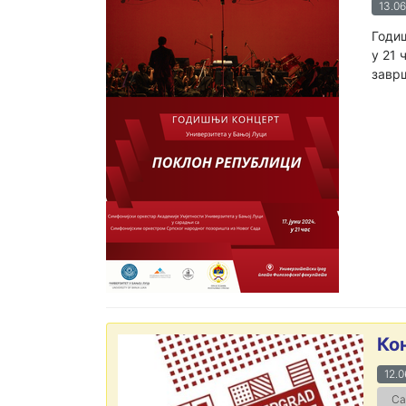
13.06
Годиш
у 21 
заврш
Ко
12.0
Са