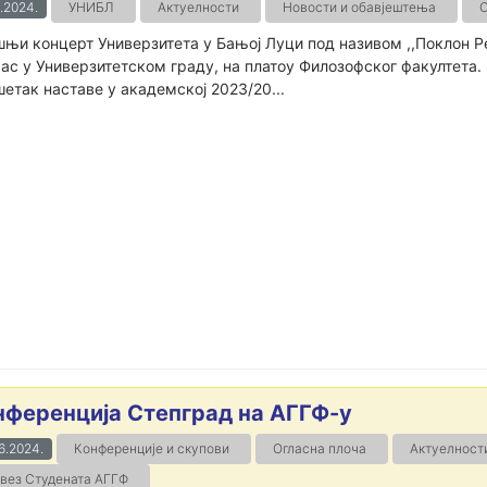
.2024.
УНИБЛ
Актуелности
Новости и обавјештења
С
њи концерт Универзитета у Бањој Луци под називом ,,Поклон Ре
час у Универзитетском граду, на платоу Филозофског факултета
етак наставе у академској 2023/20...
нференција Степград на АГГФ-у
6.2024.
Конференције и скупови
Огласна плоча
Актуелност
вез Студената АГГФ