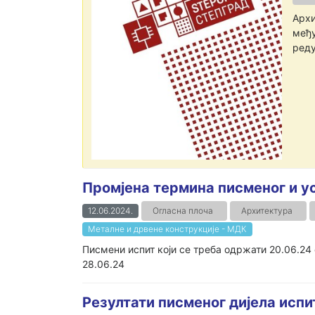
Архи
међу
реду
Промјена термина писменог и ус
12.06.2024.
Огласна плоча
Архитектура
Металне и дрвене конструкције - МДК
Писмени испит који се треба одржати 20.06.24 с
28.06.24
Резултати писменог дијела испи