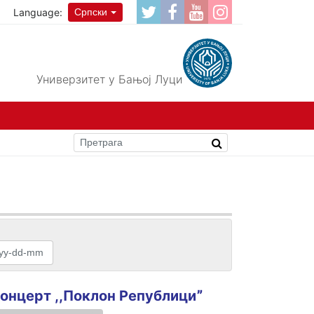
Language:
Српски
Универзитет у Бањој Луци
онцерт ,,Поклон Републициˮ