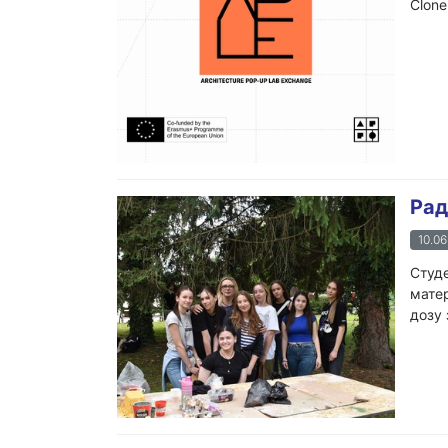
Clone
Рад
10.06
Студе
матер
дозу 