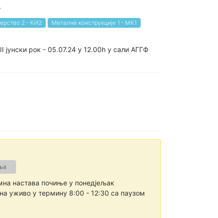
4
рство 2 - КИ2
Металне конструкције 1 - МК1
I јунски рок - 05.07.24 у 12.00h у сали АГГФ
ња
мна настава почиње у понедјељак
на уживо у термину 8:00 - 12:30 са паузом