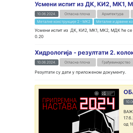
Усмени испит из ДК, КИ2, МК1, МК
10.06.2024.
Огласна плоча
Архитектура
Металне конструкције 2 - МК2
Металне и дрвене ко
Усмени испит из ДК, КИ2, МК1, МК2, МДК ће се од
0.20
Хидрологија - резултати 2. кол
10.06.2024.
Огласна плоча
Грађевинарство
Резултати су дати у приложеном документу.
ОБ
10.0
ВАЖН
17.6
од 1