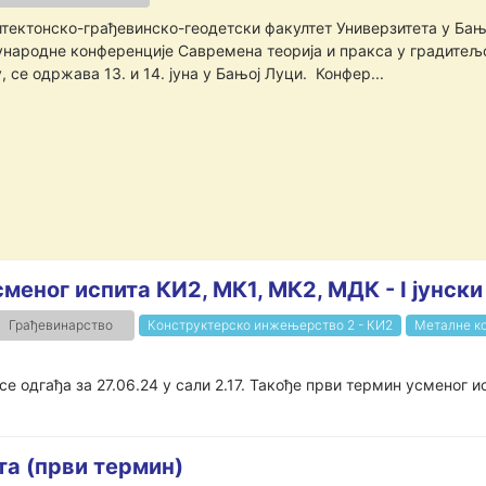
тектонско-грађевинско-геодетски факултет Универзитета у Бањо
народне конференције Савремена теорија и пракса у градитељс
, се одржава 13. и 14. јуна у Бањој Луци. Конфер...
меног испита КИ2, МК1, МК2, МДК - I јунски
Грађевинарство
Конструктерско инжењерство 2 - КИ2
Металне ко
е одгађа за 27.06.24 у сали 2.17. Такође први термин усменог исп
та (први термин)