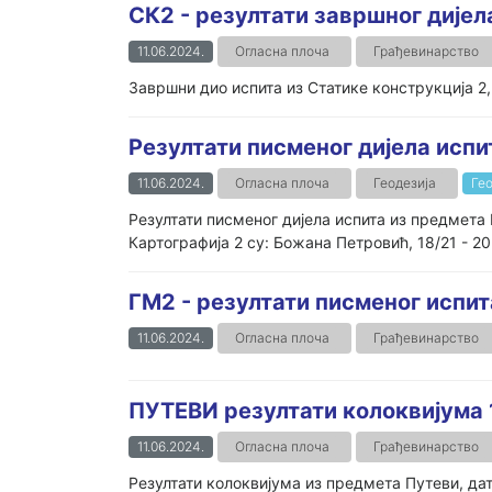
СК2 - резултати завршног дијел
11.06.2024.
Огласна плоча
Грађевинарство
Завршни дио испита из Статике конструкција 2,
Резултати писменог дијела испи
11.06.2024.
Огласна плоча
Геодезија
Гео
Резултати писменог дијела испита из предмета 
Картографија 2 су: Божана Петровић, 18/21 - 20 
ГМ2 - резултати писменог испита
11.06.2024.
Огласна плоча
Грађевинарство
ПУТЕВИ резултати колоквијума 
11.06.2024.
Огласна плоча
Грађевинарство
Резултати колоквијума из предмета Путеви, дат