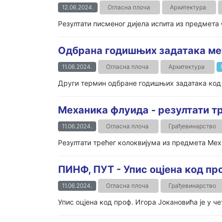
12.06.2024.
Огласна плоча
Архитектура
Резултати писменог дијела испита из предмета
Одбрана годишњих задатака ме
11.06.2024.
Огласна плоча
Архитектура
Други термин одбране годишњих задатака код ас
Механика флуида - резултати т
11.06.2024.
Огласна плоча
Грађевинарство
Резултати трећег колоквијума из предмета Меха
ПИНФ, ПУТ - Упис оцјена код пр
11.06.2024.
Огласна плоча
Грађевинарство
Упис оцјена код проф. Игора Јокановића је у чет