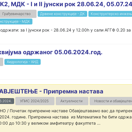
2, МДК - I и II јунски рок 28.06.24, 05.07.2
Грађевинарство
Дрвене конструкције - ДК
Конструктерско инжење
нструкције - МДК
ржати: за I јунски рок - 28.06.24 у 12.00h у сали АГГФ 0.20 за I
оквијума одржаног 05.06.2024.год.
Хидрологија - ХИД
АВЈЕШТЕЊЕ - Припремна настава
6.2024.
УПИС 2024/2025
Актуелности
Новости и обавјеште
О / Почетак припремне наставе Обавјештавамо вас да припре
.2024. године. Припремна настава из Математике ће бити одржа
0:00 до 10:30 у великом амфитеатру факултета ...