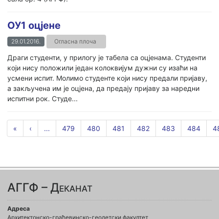
ОУ1 оцјене
29.01.2016.
Огласна плоча
Драги студенти, у прилогу је табела са оцјенама. Студенти
који нису положили један колоквијум дужни су изаћи на
усмени испит. Молимо студенте који нису предали пријаву,
а закључена им је оцјена, да предају пријаву за наредни
испитни рок. Студе...
«
‹
...
479
480
481
482
483
484
4
АГГФ – Деканат
Адреса
Архитектонско-грађевинско-геодетски факултет