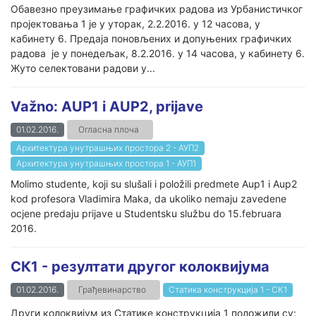
Обавезно преузимање графичких радова из Урбанистичког
пројектовања 1 је у уторак, 2.2.2016. у 12 часова, у
кабинету 6. Предаја поновљених и допуњених графичких
радова је у понедељак, 8.2.2016. у 14 часова, у кабинету 6.
Жуто селектовани радови у...
Važno: AUP1 i AUP2, prijave
01.02.2016.
Огласна плоча
Архитектура унутрашњих простора 2 - АУП2
Архитектура унутрашњих простора 1 - АУП1
Molimo studente, koji su slušali i položili predmete Aup1 i Aup2
kod profesora Vladimira Maka, da ukoliko nemaju zavedene
ocjene predaju prijave u Studentsku službu do 15.februara
2016.
СК1 - резултати другог колоквијума
01.02.2016.
Грађевинарство
Статика конструкција 1 - СК1
Други колоквијум из Статике конструкција 1 положили су: