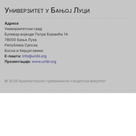
Универзитет у Бањој Луци
Адреса
Универзитетски град
Булевар војводе Петра Бојовића 1А
78000 Бања Лука
Република Српска
Босна и Херцеговина
Е-пошта:
info@unibl.org
Презентација:
www.unibl.org
© 2026 Архитектонско-грађевинско-геодетски факултет