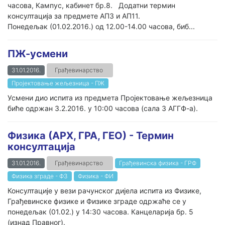
часова, Кампус, кабинет бр.8. Додатни термин
консултација за предмете АП3 и АП11.
Понедељак (01.02.2016.) од 12.00-14.00 часова, биб...
ПЖ-усмени
31.01.2016.
Грађевинарство
Пројектовање жељезница - ПЖ
Усмени дио испита из предмета Пројектовање жељезница
биће одржан 3.2.2016. у 10:00 часова (сала 3 АГГФ-а).
Физика (АРХ, ГРА, ГЕО) - Термин
консултација
31.01.2016.
Грађевинарство
Грађевинска физика - ГРФ
Физика зграде - ФЗ
Физика - ФИ
Консултације у вези рачунског дијела испита из Физике,
Грађевинске физике и Физике зграде одржаће се у
понедељак (01.02.) у 14:30 часова. Канцеларија бр. 5
(изнад Правног).