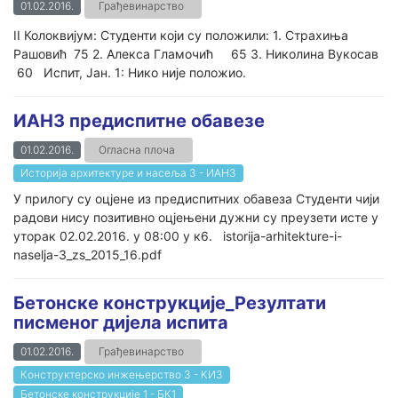
01.02.2016.
Грађевинарство
II Колоквијум: Студенти који су положили: 1. Страхиња
Рашовић 75 2. Алекса Гламочић 65 3. Николина Вукосав
60 Испит, Јан. 1: Нико није положио.
ИАН3 предиспитне обавезе
01.02.2016.
Огласна плоча
Историја архитектуре и насеља 3 - ИАН3
У прилогу су оцјене из предиспитних обавеза Студенти чији
радови нису позитивно оцјењени дужни су преузети исте у
уторак 02.02.2016. у 08:00 у к6. istorija-arhitekture-i-
naselja-3_zs_2015_16.pdf
Бетонске конструкције_Резултати
писменог дијела испита
01.02.2016.
Грађевинарство
Конструктерско инжењерство 3 - КИ3
Бетонске конструкције 1 - БК1