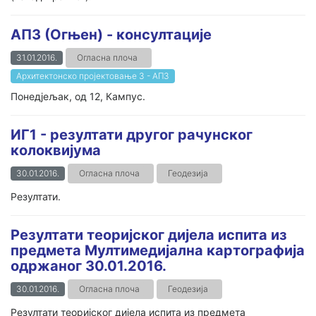
АП3 (Огњен) - консултације
31.01.2016.
Огласна плоча
Архитектонско пројектовање 3 - АП3
Понедјељак, од 12, Кампус.
ИГ1 - резултати другог рачунског
колоквијума
30.01.2016.
Огласна плоча
Геодезија
Резултати.
Резултати теоријског дијела испита из
предмета Мултимедијална картографија
одржаног 30.01.2016.
30.01.2016.
Огласна плоча
Геодезија
Резултати теоријског дијела испита из предмета