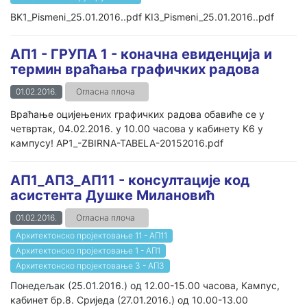
BK1_Pismeni_25.01.2016..pdf KI3_Pismeni_25.01.2016..pdf
АП1 - ГРУПА 1 - коначна евиденција и
термин враћања графичких радова
01.02.2016.
Огласна плоча
Враћање оцијењених графичких радова обавиће се у
четвртак, 04.02.2016. у 10.00 часова у кабинету К6 у
кампусу! AP1_-ZBIRNA-TABELA-20152016.pdf
АП1_АП3_АП11 - консултације код
асистента Душке Милановић
01.02.2016.
Огласна плоча
Архитектонско пројектовање 11 - АП11
Архитектонско пројектовање 1 - AП1
Архитектонско пројектовање 3 - АП3
Понедељак (25.01.2016.) од 12.00-15.00 часова, Кампус,
кабинет бр.8. Сриједа (27.01.2016.) од 10.00-13.00