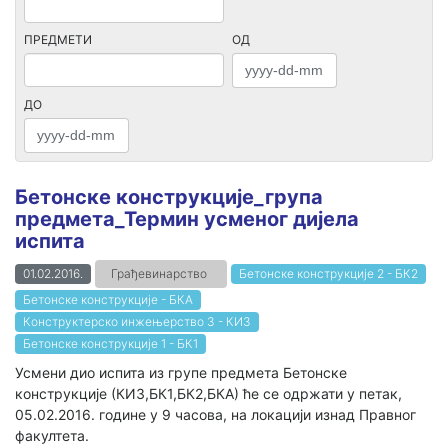
ПРЕДМЕТИ
ОД
ДО
Бетонске конструкције_група
предмета_Термин усменог дијела
испита
01.02.2016.
Грађевинарство
Бетонске конструкције 2 - БК2
Бетонске конструкције - БКА
Конструктерско инжењерство 3 - КИ3
Бетонске конструкције 1 - БК1
Усмени дио испита из групе предмета Бетонске
конструкције (КИ3,БК1,БК2,БКА) ће се одржати у петак,
05.02.2016. године у 9 часова, на локацији изнад Правног
факултета.