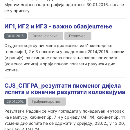
Мултимедијална картографија одржаног 30.01.2016. налазе
се у прилогу.
ИГ1, ИГ2 и ИГ3 - важно обавјештење
30.01.2016.
Огласна плоча
Геодезија
Студенти који су писмени дио испита из Инжењерске
геодезије 1, 2 и 3 положили у академској 2014/2015. години
(и раније), за стицање права полагања завршног испита
(усменог испита) морају поново полагати рачунски дио
испита.
СЈ3_СПГРА_резултати писменог дијела
испита и коначни резултати колоквијума
29.01.2016.
Грађевинарство
Резултати Радови се могу погледати у понедељак и уторак
на кампусу, кабинет бр. 7 и у сриједу (АГГФ), кабинет бр. 11
Усмени дио испита ће се одржати у сриједу, 03.02., у 13.00,
сала бр. 4 (АГГФ).