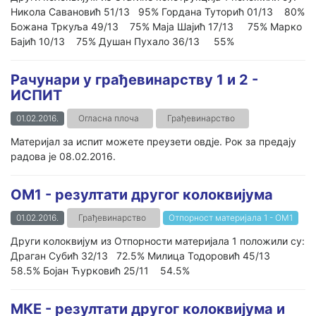
Никола Савановић 51/13 95% Гордана Туторић 01/13 80%
Божана Тркуља 49/13 75% Маја Шајић 17/13 75% Марко
Бајић 10/13 75% Душан Пухало 36/13 55%
Рачунари у грађевинарству 1 и 2 -
ИСПИТ
01.02.2016.
Огласна плоча
Грађевинарство
Материјал за испит можете преузети oвдје. Рок за предају
радова је 08.02.2016.
ОМ1 - резултати другог колоквијума
01.02.2016.
Грађевинарство
Отпорност материјала 1 - ОМ1
Други колоквијум из Отпорности материјала 1 положили су:
Драган Субић 32/13 72.5% Милица Тодоровић 45/13
58.5% Бојан Ћурковић 25/11 54.5%
МКЕ - резултати другог колоквијума и