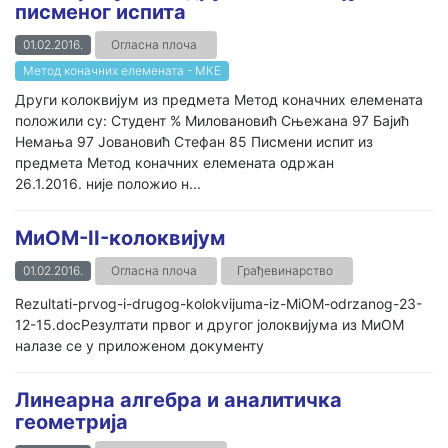
писменог испита
01.02.2016.
Огласна плоча
Метод коначних елемената - МКЕ
Други колоквијум из предмета Метод коначних елемената
положили су: Студент % Миловановић Сњежана 97 Бајић
Немања 97 Јовановић Стефан 85 Писмени испит из
предмета Метод коначних елемената одржан
26.1.2016. није положио н...
МиОМ-II-колоквијум
01.02.2016.
Огласна плоча
Грађевинарство
Rezultati-prvog-i-drugog-kolokvijuma-iz-MiOM-odrzanog-23-
12-15.docРезултати првог и другог јолоквијума из МиОМ
налазе се у приложеном документу
Линеарна алгебра и аналитичка
геометрија