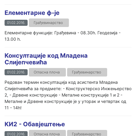
Елементарне ф-је
01.02.2016.
Грађевинарство
Елементарне функције: Грађевина - 08.30h. Геодезија -
13.00 h.
Консултације код Младена
Слијепчевића
01.02.2016.
Огласна плоча
Грађевинарство
Редован термин консултација код асистента Младена
Слијепчевића за предмете: - Конструктерско Инжењерство
2, - Дрвене конструкције - Металне конструкције 1 и 2 -
Металне и Дрвене конструкције је у уторак и четвртак од
11 - 14h!
КИ2 - Обавјештење
01.02.2016.
Огласна плоча
Грађевинарство