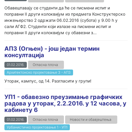
Обавештавају се студенти да ће се писмени испит и
поправни II други колоквијум из предмета Конструктерско
инжењерство 2 одржати 06.02.2016 (субота) у 9.00 h у
сали АГФ2. Студенти који излазе на писмени испит и
поправни II други колоквијум су обавезни з...
АП3 (Огњен) - још један термин
консултација
01.02.2016.
Огласна плоча
Архитектонско пројектовање 3 - АП3
Уторак, кампус, од 14. Разгласити у групи!
УП1 - обавезно преузимање графичких
радова у уторак, 2.2.2016. у 12 часова, у
кабинету 6
01.02.2016.
Огласна плоча
Новости и обавјештења
Урбанистичко пројектовање 1 - УП1