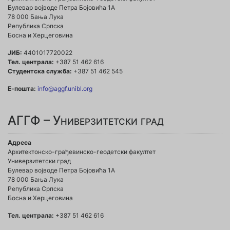
Булевар војводе Петра Бојовића 1A
78 000 Бања Лука
Република Српска
Босна и Херцеговина
ЈИБ:
4401017720022
Тел. централа:
+387 51 462 616
Студентска служба:
+387 51 462 545
Е-пошта:
info@aggf.unibl.org
АГГФ – Универзитетски град
Адреса
Архитектонско-грађевинско-геодетски факултет
Универзитетски град
Булевар војводе Петра Бојовића 1A
78 000 Бања Лука
Република Српска
Босна и Херцеговина
Тел. централа:
+387 51 462 616