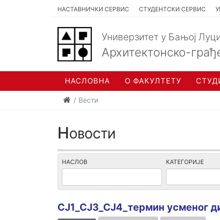
НАСТАВНИЧКИ СЕРВИС
СТУДЕНТСКИ СЕРВИС
У
Универзитет у Бањој Луц
Архитектонско-грађ
НАСЛОВНА
О ФАКУЛТЕТУ
СТУД
Вести
Новости
НАСЛОВ
КАТЕГОРИЈЕ
СЈ1_СЈ3_СЈ4_термин усменог ди