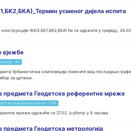
1,БК2,БКА)_Термин усменог дијела испита
конструкције (КИ3,БК1,БК2,БКА) ће се одржати у сриједу, 24.02.
е вјежбе
зиција - УК
едмета Урбанистичка композиција понесите ваш посљедњи графи
прибор за цртање.
из предмета Геодетске референтне мреже
детске референтне мреже - ГРМ
рентне мреже одржаће се 27.02. (субота) у 9 часова.
з предмета Геодетска метрологија