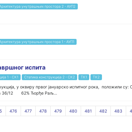
Архитектура унутрашњих простора 2 - АУП2
Архитектура унутрашњих простора 1 - АУП1
завршног испита
ија 1 - СК1
Статика конструкција 2 - СК2
ТК1
ТК2
трукција, у оквиру првог јануарско испитног рока, положили 
ота 36/12 62% Ђорђе Раљ...
5
476
477
478
479
480
481
482
483