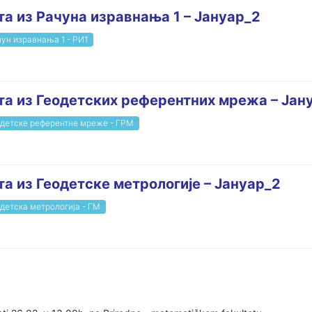
та из Рачуна изравнања 1 – Јануар_2
ун изравнања 1 - РИ1
ита из Геодетских референтних мрежа – Јан
детске референтне мреже - ГРМ
та из Геодетске метрологије – Јануар_2
детска метрологија - ГМ