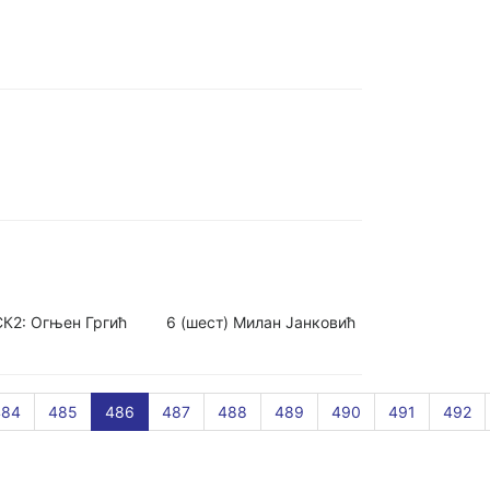
су: СК2: Огњен Гргић 6 (шест) Милан Јанковић
484
485
486
487
488
489
490
491
492