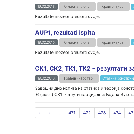
19.02.2016.
Огласна плоча
Архитектура
Rezultate možete preuzeti ovdje.
AUP1, rezultati ispita
19.02.2016.
Огласна плоча
Архитектура
Rezultate možete preuzeti ovdje.
СК1, СК2, ТК1, ТК2 - резултати 
19.02.2016.
Грађевинарство
Статика конструкц
Завршни дио испита из статика и теорија конс
6 (шест) СК1: - други парцијални: Бојана Вук
«
‹
...
471
472
473
474
47