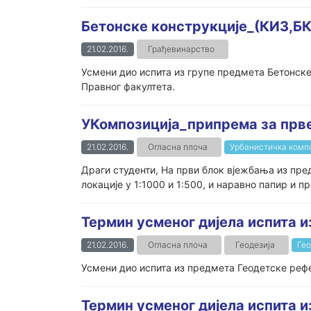
Бетонске конструкције_(КИ3,БК
21.02.2016.
Грађевинарство
Усмени дио испита из групе предмета Бетонске 
Правног факултета.
УКомпозиција_припрема за прв
21.02.2016.
Огласна плоча
Урбанистичка компо
Драги студенти, На први блок вјежбања из пр
локације у 1:1000 и 1:500, и наравно папир и 
Термин усменог дијела испита 
21.02.2016.
Огласна плоча
Геодезија
Гео
Усмени дио испита из предмета Геодетске рефе
Термин усменог дијела испита и