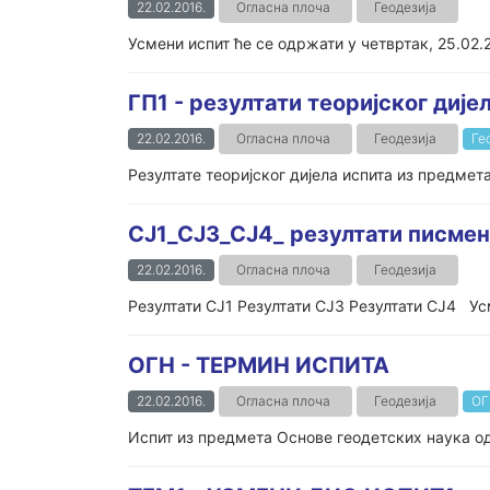
22.02.2016.
Огласна плоча
Геодезија
Усмени испит ће се одржати у четвртак, 25.02.2
ГП1 - резултати теоријског дије
22.02.2016.
Огласна плоча
Геодезија
Ге
Резултате теоријског дијела испита из предмет
СЈ1_СЈ3_СЈ4_ резултати писмено
22.02.2016.
Огласна плоча
Геодезија
Резултати СЈ1 Резултати СЈ3 Резултати СЈ4 Усм
ОГН - ТЕРМИН ИСПИТА
22.02.2016.
Огласна плоча
Геодезија
ОГ
Испит из предмета Основе геодетских наука одр