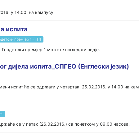
016. у 14.00, на кампусу.
ла испита
одетски премјер 1 - ГП1
а Геодетски премјер 1 можете погледати овдје.
г дијела испита_СПГЕО (Енглески језик)
ени испит ће се одржати у четвртак, 25.02.2016. у 14.00 на кам
Н
жаће се у петак (26.02.2016.) са почетком у 09.00 часова.