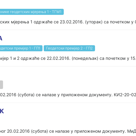
хнике геодетских мјерења 1 - ТГМ1
ских мјерења 1 одржаће се 23.02.2016. (уторак) са почетком у 
А
одетски премјер 1 - ГП1
Геодетски премјер 2 - ГП2
јер 1 и 2 одржаће се 22.02.2016. (понедељак) са почетком у 15
.02.2016 (субота) се налазе у приложеном документу. KИ2-20-0
ДК
ог 20.02.2016 (субота) се налазе у приложеном документу. Ми