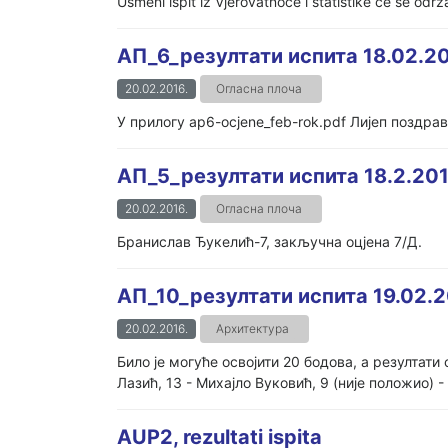
Usmeni ispit iz Vjerovatnoće i statistike će se odr
АП_6_резултати испита 18.02.20
20.02.2016.
Огласна плоча
У прилогу ap6-ocjene_feb-rok.pdf Лијеп поздра
АП_5_резултати испита 18.2.201
20.02.2016.
Огласна плоча
Бранислав Ђукелић-7, закључна оцјена 7/Д.
АП_10_резултати испита 19.02.2
20.02.2016.
Архитектура
Било је могуће освојити 20 бодова, а резултати
Лазић, 13 - Михајло Вуковић, 9 (није положио) -
AUP2, rezultati ispita