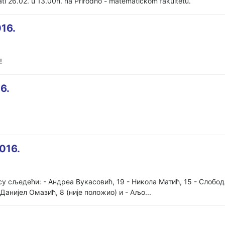
žati 26.02. u 13.00h. na Prirodno - matematičkom fakultetu.
16.
в!
6.
016.
 су сљедећи: - Андреа Вукасовић, 19 - Никола Матић, 15 - Слобод
 Данијел Омазић, 8 (није положио) и - Аљо...