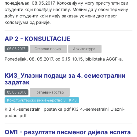
понедјељак, 08.05.2017. Колоквијуму могу приступити сви
студенти који похађају наставу. Молим да у овом термину
дођу и студенти који имају заказан усмени дио првог
коловијума од раније.
AP 2 - KONSULTACIJE
05.05.2017.
Огласна плоча
Архитектура
Ponedeljak, 08. 05.2017. od 9.15-10.15, biblioteka AGGF-a.
КИ3_Улазни подаци за 4. семестрални
задатак
05.05.2017.
Грађевинарство
Конструктерско инжењерство 3 - КИ3
KI3_4.-semestralni_postavka.pdf KI3_4.-semestralni_Ulazni-
podaci.pdf
ОМ1 - резултати писменог дијела испита