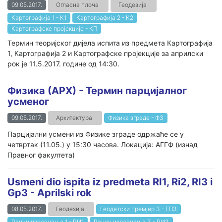
09.05.2017.
Огласна плоча
Геодезија
Картографија 1 - К1
Картографија 2 - К2
Картографске пројекције - КП
Teрмин теоријског дијела испита из предмета Картографија
1, Картографија 2 и Картографске пројекције за априлски
рок је 11.5.2017. године од 14:30.
Физика (АРХ) - Термин парцијалног
усменог
09.05.2017.
Архитектура
Физика зграде - ФЗ
Парцијални усмени из Физике зграде одржаће се у
четвртак (11.05.) у 15:30 часова. Локација: АГГФ (изнад
Правног факултета)
Usmeni dio ispita iz predmeta RI1, Ri2, RI3 i
Gp3 - Aprilski rok
08.05.2017.
Геодезија
Геодетски премјер 3 - ГП3
Рачун изравнања 1 - РИ1
Рачун изравнања 3 - РИ3