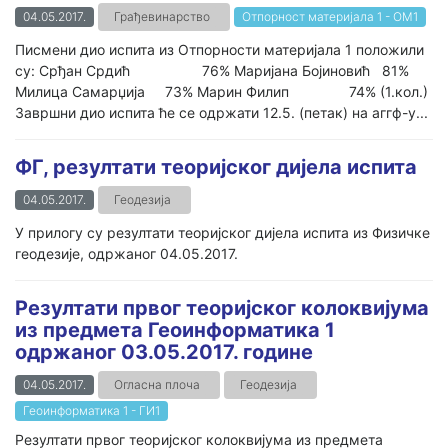
04.05.2017.
Грађевинарство
Отпорност материјала 1 - ОМ1
Писмени дио испита из Отпорности материјала 1 положили
су: Срђан Срдић 76% Маријана Бојиновић 81%
Милица Самарџија 73% Марин Филип 74% (1.кол.)
Завршни дио испита ће се одржати 12.5. (петак) на аггф-у...
ФГ, резултати теоријског дијела испита
04.05.2017.
Геодезија
У прилогу су резултати теоријског дијела испита из Физичке
геодезије, одржаног 04.05.2017.
Резултати првог теоријског колоквијума
из предмета Геоинформатика 1
одржаног 03.05.2017. године
04.05.2017.
Огласна плоча
Геодезија
Геоинформатика 1 - ГИ1
Резултати првог теоријског колоквијума из предмета