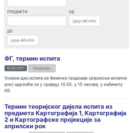
ПРЕДМЕТИ
ОД
ДО
ФГ, термин испита
10.05.2017.
Геодезија
Усмени дио испита из Физичке геодезије (априлски испитни
рок) одржаће се у сриједу 10.05. у 15 часова, у кабинету
К6.
Teрмин теоријског дијела испита из
предмета Картографија 1, Картографија
2 и Картографске пројекције за
априлски рок