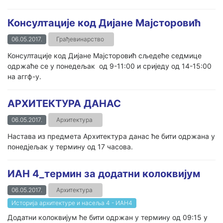
Консултације код Дијане Мајсторовић
06.05.2017.
Грађевинарство
Консултације код Дијане Мајсторовић сљедеће седмице
одржаће се у понедељак од 9-11:00 и сриједу од 14-15:00
на аггф-у.
АРХИТЕКТУРА ДАНАС
06.05.2017.
Архитектура
Настава из предмета Архитектура данас ће бити одржана у
понедјељак у термину од 17 часова.
ИАН 4_термин за додатни колоквијум
06.05.2017.
Архитектура
Историја архитектуре и насеља 4 - ИАН4
Додатни колоквијум ће бити одржан у термину од 09:15 у