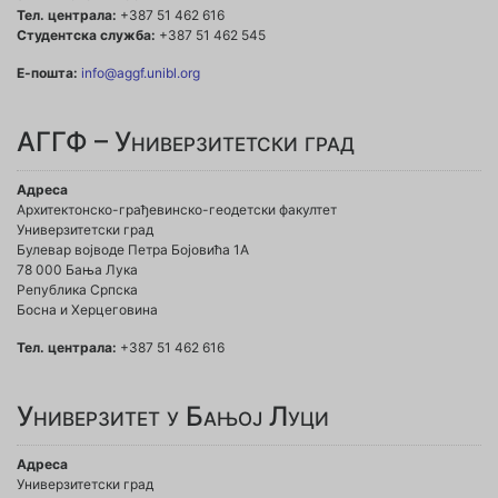
Тел. централа:
+387 51 462 616
Студентска служба:
+387 51 462 545
Е-пошта:
info@aggf.unibl.org
АГГФ – Универзитетски град
Адреса
Архитектонско-грађевинско-геодетски факултет
Универзитетски град
Булевар војводе Петра Бојовића 1A
78 000 Бања Лука
Република Српска
Босна и Херцеговина
Тел. централа:
+387 51 462 616
Универзитет у Бањој Луци
Адреса
Универзитетски град