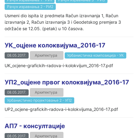
Рачун изравнања 2 - РИ2
Usmeni dio ispita iz predmeta Račun izravnanja 1, Račun
izravnanja 2, Račun izravnanja 3 i Geodetskog premjera 3
održaće se 12.05. (petak) u 10 časova.
УК_оцјене колоквијума_2016-17
08.05.2017.
Архитектура
Урбанистичка композиција - УК
UK_ocjene-grafickih-radova-i-kolokvijum_2016-17.pdf
УП2_оцјене првог колоквијума_2016-17
08.05.2017.
Архитектура
Урбанистичко пројектовање 2 - УП2
UP2_ocjene-grafickih-radova-i-kolokvijuma_2016-17.pdf
АП7 - консултације
08.05.2017.
Архитектура