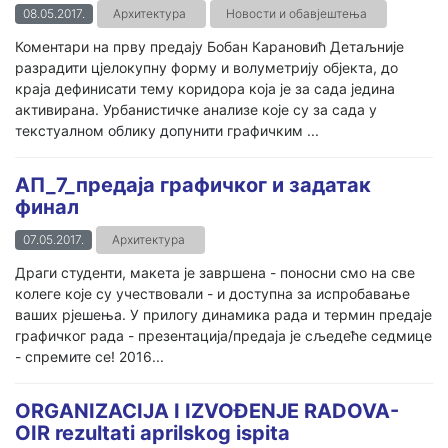
08.05.2017.
Архитектура
Новости и обавјештења
Коментари на прву предају Бобан Карановић Детаљније
разрадити цјелокупну форму и волуметрију објекта, до
краја дефинисати тему коридора која је за сада једина
активирана. Урбанистичке анализе које су за сада у
текстуалном облику допунити графичким ...
АП_7_предаја графичког и задатак
финал
07.05.2017.
Архитектура
Драги студенти, макета је завршена - поносни смо на све
колеге које су учествовали - и доступна за испробавање
ваших рјешења. У прилогу динамика рада и термин предаје
графичког рада - презентација/предаја је сљедеће седмице
- спремите се! 2016...
ORGANIZACIJA I IZVOĐENJE RADOVA-
OIR rezultati aprilskog ispita