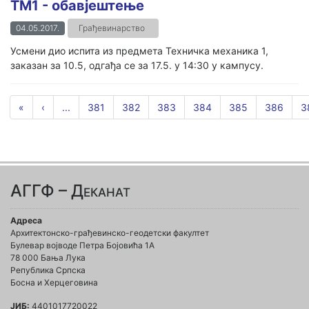
ТМ1 - обавјештење
04.05.2017.
Грађевинарство
Усмени дио испита из предмета Техничка механика 1,
заказан за 10.5, одгађа се за 17.5. у 14:30 у кампусу.
«
‹
...
381
382
383
384
385
386
3
АГГФ – Деканат
Адреса
Архитектонско-грађевинско-геодетски факултет
Булевар војводе Петра Бојовића 1A
78 000 Бања Лука
Република Српска
Босна и Херцеговина
ЈИБ:
4401017720022