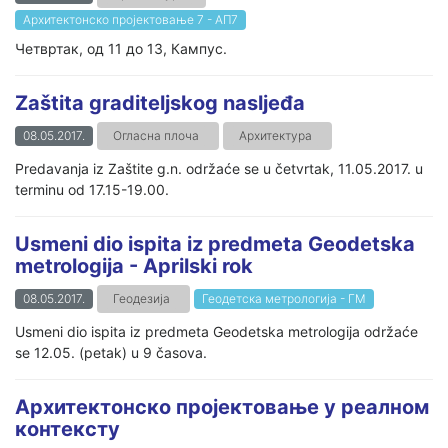
Архитектонско пројектовање 7 - АП7
Четвртак, од 11 до 13, Кампус.
Zaštita graditeljskog nasljeđa
08.05.2017.
Огласна плоча
Архитектура
Predavanja iz Zaštite g.n. održaće se u četvrtak, 11.05.2017. u
terminu od 17.15-19.00.
Usmeni dio ispita iz predmeta Geodetska
metrologija - Aprilski rok
08.05.2017.
Геодезија
Геодетска метрологија - ГМ
Usmeni dio ispita iz predmeta Geodetska metrologija održaće
se 12.05. (petak) u 9 časova.
Архитектонско пројектовање у реалном
контексту