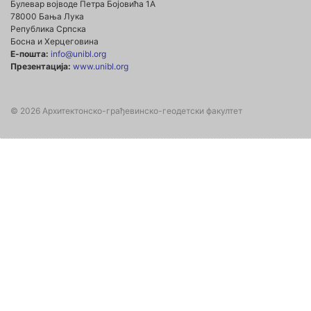
Булевар војводе Петра Бојовића 1А
78000 Бања Лука
Република Српска
Босна и Херцеговина
Е-пошта:
info@unibl.org
Презентација:
www.unibl.org
© 2026 Архитектонско-грађевинско-геодетски факултет