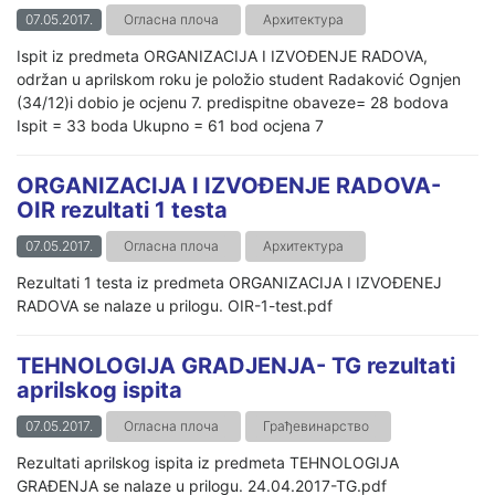
07.05.2017.
Огласна плоча
Архитектура
Ispit iz predmeta ORGANIZACIJA I IZVOĐENJE RADOVA,
održan u aprilskom roku je položio student Radaković Ognjen
(34/12)i dobio je ocjenu 7. predispitne obaveze= 28 bodova
Ispit = 33 boda Ukupno = 61 bod ocjena 7
ORGANIZACIJA I IZVOĐENJE RADOVA-
OIR rezultati 1 testa
07.05.2017.
Огласна плоча
Архитектура
Rezultati 1 testa iz predmeta ORGANIZACIJA I IZVOĐENEJ
RADOVA se nalaze u prilogu. OIR-1-test.pdf
TEHNOLOGIJA GRADJENJA- TG rezultati
aprilskog ispita
07.05.2017.
Огласна плоча
Грађевинарство
Rezultati aprilskog ispita iz predmeta TEHNOLOGIJA
GRAĐENJA se nalaze u prilogu. 24.04.2017-TG.pdf