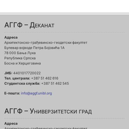
АГГФ – Деканат
Адреса
Архитектонско-грађевинско-геодетски факултет
Булевар војводе Петра Бојовића 1A
78 000 Бања Лука
Република Српска
Босна и Херцеговина
ЈИБ:
4401017720022
Тел. централа:
+387 51 462 616
Студентска служба:
+387 51 462 545
Е-пошта:
info@aggf.unibl.org
АГГФ – Универзитетски град
Адреса
Архитектонско-грађевинско-геодетски факултет