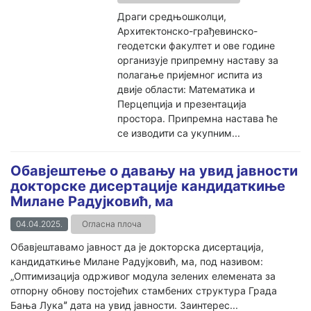
Драги средњошколци,
Архитектонско-грађевинско-
геодетски факултет и ове године
организује припремну наставу за
полагање пријемног испита из
двије области: Математика и
Перцепција и презентација
простора. Припремна настава ће
се изводити са укупним...
Обавјештење о давању на увид јавности
докторске дисертације кандидаткиње
Милане Радујковић, ма
04.04.2025.
Огласна плоча
Обавјештавамо јавност да је докторска дисертација,
кандидаткиње Милане Радујковић, ма, под називом:
„Оптимизација одрживог модула зелених елемената за
отпорну обнову постојећих стамбених структура Града
Бања Лукаˮ дата на увид јавности. Заинтерес...