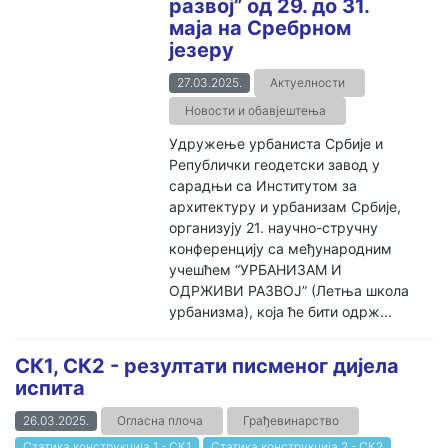
развој” од 29. до 31.
маја на Сребрном
језеру
27.03.2025.
Актуелности
Новости и обавјештења
Удружење урбаниста Србије и
Републички геодетски завод у
сарадњи са Институтом за
архитектуру и урбанизам Србије,
организују 21. научно-стручну
конференцију са међународним
учешћем “УРБАНИЗАМ И
ОДРЖИВИ РАЗВОЈ” (Летња школа
урбанизма), која ће бити одрж...
СК1, СК2 - резултати писменог дијела
испита
26.03.2025.
Огласна плоча
Грађевинарство
Статика конструкција 1 - СК1
Статика конструкција 2 - СК2