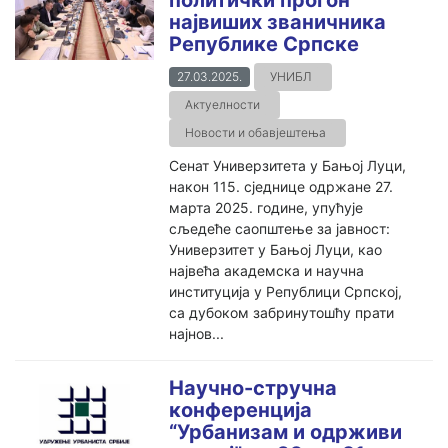
политички прогон
највиших званичника
Републике Српске
27.03.2025.
УНИБЛ
Актуелности
Новости и обавјештења
Сенат Универзитета у Бањој Луци,
након 115. сједнице одржане 27.
марта 2025. године, упућује
сљедеће саопштење за јавност:
Универзитет у Бањој Луци, као
највећа академска и научна
институција у Републици Српској,
са дубоком забринутошћу прати
најнов...
Научно-стручна
конференција
“Урбанизам и одрживи