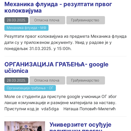
Механика флуида - резултати првог
колоквијума
28.03.2025.
Огласна плоча
Грађевинарство
Механика флуида - МФ
Резултати првог колоквијума из предмета Механика флуида
дати су у приложеном документу. Увид у радове је у
понедјељак 31.03.2025. у 15:00h.
ОРГАНИЗАЦИЈА ГРАЂЕЊА- google
učionica
28.03.2025.
Огласна плоча
Грађевинарство
Организација грађења - ОГ
Моле се студенти да приступе google учионици ОГ због
лакше комуникације и размјене материјала за наставу.
Приступни код је vda5dga Наташа Поповић-Милетић
Универзитет осуђује