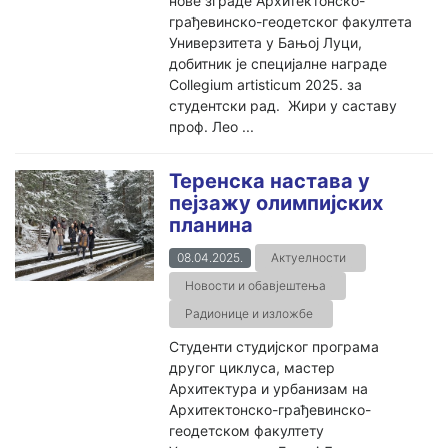
нове зграде Архитектонско-
грађевинско-геодетског факултета
Универзитета у Бањој Луци,
добитник је специјалне награде
Collegium artisticum 2025. за
студентски рад. Жири у саставу
проф. Лео ...
Теренска настава у
пејзажу олимпијских
планина
08.04.2025.
Актуелности
Новости и обавјештења
Радионице и изложбе
Студенти студијског програма
другог циклуса, мастер
Архитектура и урбанизам на
Архитектонско-грађевинско-
геодетском факултету