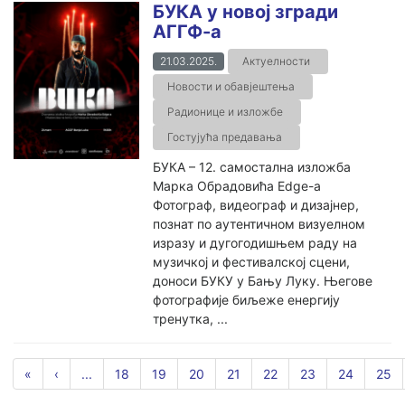
БУКА у новој згради
АГГФ-а
21.03.2025.
Актуелности
Новости и обавјештења
Радионице и изложбе
Гостујућа предавања
БУКА – 12. самостална изложба
Марка Обрадовића Edge-a
Фотограф, видеограф и дизајнер,
познат по аутентичном визуелном
изразу и дугогодишњем раду на
музичкој и фестивалској сцени,
доноси БУКУ у Бању Луку. Његове
фотографије биљеже енергију
тренутка, ...
«
‹
...
18
19
20
21
22
23
24
25