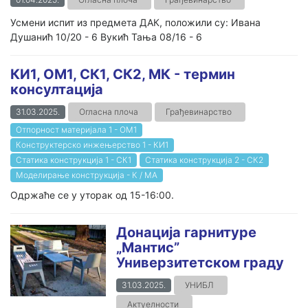
Усмени испит из предмета ДАК, положили су: Ивана
Душанић 10/20 - 6 Вукић Тања 08/16 - 6
КИ1, ОМ1, СК1, СК2, МК - термин
консултација
31.03.2025.
Огласна плоча
Грађевинарство
Отпорност материјала 1 - ОМ1
Конструктерско инжењерство 1 - КИ1
Статика конструкција 1 - СК1
Статика конструкција 2 - СК2
Моделирање конструкција - К / МА
Одржаће се у уторак од 15-16:00.
Донација гарнитуре
„Мантис”
Универзитетском граду
31.03.2025.
УНИБЛ
Актуелности