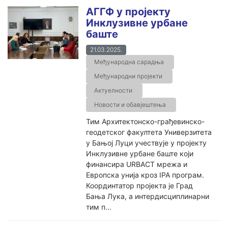
АГГФ у пројекту
Инклузивне урбане
баште
21.03.2025.
Међународна сарадња
Међународни пројекти
Актуелности
Новости и обавјештења
Тим Архитектонско-грађевинско-
геодетског факултета Универзитета
у Бањој Луци учествује у пројекту
Инклузивне урбане баште који
финансира URBACT мрежа и
Европска унија кроз IPA програм.
Координтатор пројекта је Град
Бања Лука, а интердисциплинарни
тим п...