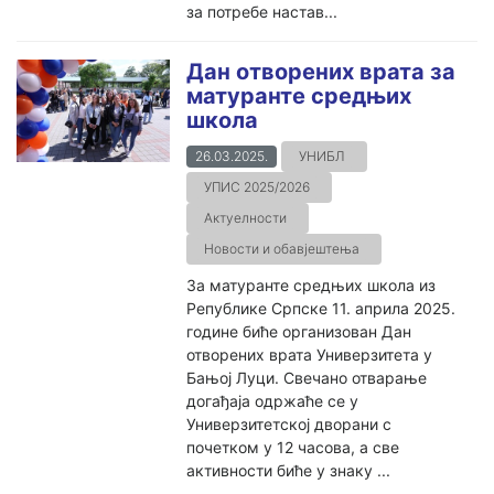
за потребе настав...
Дан отворених врата за
матуранте средњих
школа
26.03.2025.
УНИБЛ
УПИС 2025/2026
Актуелности
Новости и обавјештења
За матуранте средњих школа из
Републике Српске 11. априла 2025.
године биће организован Дан
отворених врата Универзитета у
Бањој Луци. Свечано отварање
догађаја одржаће се у
Универзитетској дворани с
почетком у 12 часова, а све
активности биће у знаку ...