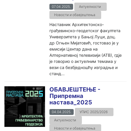
07.04.2025.
Актуелности
Новости и обавјештења
Наставник Архитектонско-
грађевинско-геодетског факултета
Универзитета у Бањој Луци, доц.
др Огњен Мијатовић, гостовао је у
емисији Центар дана на
Алтернативној телевизији (АТВ), гдје
је говорио о актуелним темама у
вези са безбједношћу изградње и
станд...
ОБАВЈЕШТЕЊЕ -
Припремна
настава_2025
04.04.2025.
УПИС 2025/2026
Актуелности
Новости и обавјештења