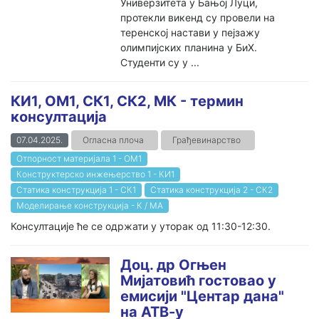
Универзитета у Бањој Луци,
протекли викенд су провели на
теренској настави у пејзажу
олимпијских планина у БиХ.
Студенти су у ...
КИ1, ОМ1, СК1, СК2, МК - термин
консултација
07.04.2025.
Огласна плоча
Грађевинарство
Отпорност материјала 1 - ОМ1
Конструктерско инжењерство 1 - КИ1
Статика конструкција 1 - СК1
Статика конструкција 2 - СК2
Моделирање конструкција - К / МА
Консултације ће се одржати у уторак од 11:30-12:30.
Доц. др Огњен
Мијатовић гостовао у
емисији "Центар дана"
на АТВ-у