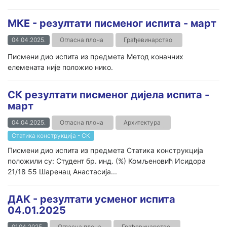
МКЕ - резултати писменог испита - март
04.04.2025.
Огласна плоча
Грађевинарство
Писмени дио испита из предмета Метод коначних
елемената није положио нико.
СК резултати писменог дијела испита -
март
04.04.2025.
Огласна плоча
Архитектура
Статика конструкција - СК
Писмени дио испита из предмета Статика конструкција
положили су: Студент бр. инд. (%) Комљеновић Исидора
21/18 55 Шаренац Анастасија...
ДАК - резултати усменог испита
04.01.2025
01.04.2025.
Огласна плоча
Грађевинарство