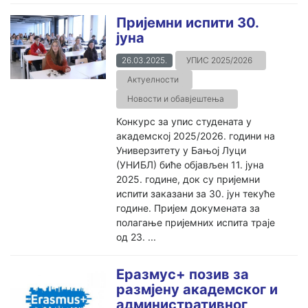
Пријемни испити 30.
јуна
26.03.2025.
УПИС 2025/2026
Актуелности
Новости и обавјештења
Конкурс за упис студената у
академској 2025/2026. години на
Универзитету у Бањој Луци
(УНИБЛ) биће објављен 11. јуна
2025. године, док су пријемни
испити заказани за 30. јун текуће
године. Пријем докумената за
полагање пријемних испита траје
од 23. ...
Еразмус+ позив за
размјену академског и
административног