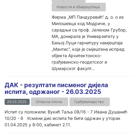
Новости и обавјештења
Фирма „МП Пандуревић” д. о. о из
Милошевца код Модриче, у
сарадњи са проф. Јеленом Грубор,
МА, донирала је Универзитету у
Бањој Луци гарнитуру намјештаја
„Мантис”, која је смјештена испред
објекта Архитектонско-
грађевинско-геодетског и
Шумарског факулт...
ДАК - резултати писменог дијела
испита, одржаног - 26.03.2025
29.03.2025.
Огласна плоча
Грађевинарство
Испит су положили: Вукић Таља 08/16 - 7 Ивана Душанић
10/20 - 6 Усмени дио испита ће бити одржан у уторак
01.04.2025 у 8:00, кабинет 2.11.