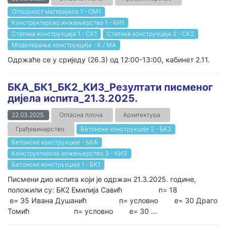
Отпорност материјала 1 - ОМ1
Конструктерско инжењерство 1 - КИ1
Статика конструкција 1 - СК1
Статика конструкција 2 - СК2
Моделирање конструкција - К / МА
Одржаће се у сриједу (26.3) од 12:00-13:00, кабинет 2.11.
БКА_БК1_БК2_КИ3_Резултати писменог
дијела испита_21.3.2025.
22.03.2025.
Огласна плоча
Архитектура
Грађевинарство
Бетонске конструкције 2 - БК2
Бетонске конструкције - БКА
Конструктерско инжењерство 3 - КИ3
Бетонске конструкције 1 - БК1
Писмени дио испита који је одржан 21.3.2025. године,
положили су: БК2 Емилија Савић п= 18
е= 35 Ивана Душанић п= условно е= 30 Драго
Томић п= условно е= 30 ...