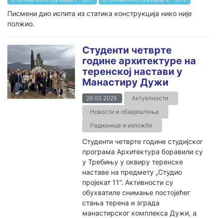
Писмени дио испита из статика конструкција нико није
полжио.
Студенти четврте
године архитектуре на
теренској настави у
Манастиру Дужи
26.03.2025.
Актуелности
Новости и обавјештења
Радионице и изложбе
Студенти четврте године студијског
програма Архитектура боравили су
у Требињу у оквиру теренске
наставе на предмету „Студио
пројекат 11“. Активности су
обухватиле снимање постојећег
стања терена и зграда
манастирског комплекса Дужи, а