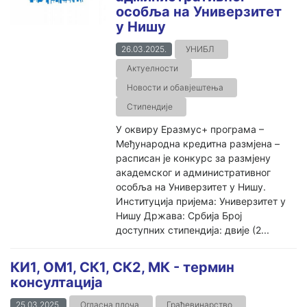
особља на Универзитет
у Нишу
26.03.2025.
УНИБЛ
Актуелности
Новости и обавјештења
Стипендије
У оквиру Еразмус+ програма –
Међународна кредитна размјена –
расписан је конкурс за размјену
академског и административног
особља на Универзитет у Нишу.
Институција пријема: Универзитет у
Нишу Држава: Србија Број
доступних стипендија: двије (2...
КИ1, ОМ1, СК1, СК2, МК - термин
консултација
25.03.2025.
Огласна плоча
Грађевинарство