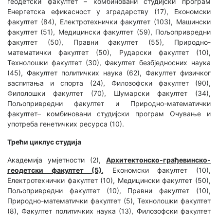
геодетски факултет – комбиновани студијски програм
Енергетска ефикасност у зградарству (17), Економски
факултет (84), Електротехнички факултет (103), Машински
факултет (51), Медицински факултет (59), Пољопривредни
факултет (50), Правни факултет (55), Природно-
математички факултет (50), Рударски факултет (10),
Технолошки факултет (30), Факултет безбједносних наука
(45), Факултет политичких наука (62), Факултет физичког
васпитања и спорта (24), Филозофски факултет (90),
Филолошки факултет (70), Шумарски факултет (34),
Пољопривредни факултет и Природно-математички
факултет– комбиновани студијски програм Очување и
употреба генетичких ресурса (10).
Трећи циклус студија
Академија умјетности (2),
Архитектонско-грађевинско-
геодетски факултет (5),
Економски факултет (10),
Електротехнички факултет (10), Медицински факултет (50),
Пољопривредни факултет (10), Правни факултет (10),
Природно-математички факултет (5), Технолошки факултет
(8), Факултет политичких наука (13), Филозофски факултет