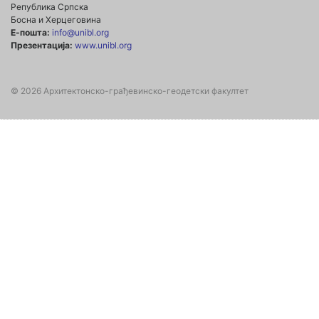
Република Српска
Босна и Херцеговина
Е-пошта:
info@unibl.org
Презентација:
www.unibl.org
© 2026 Архитектонско-грађевинско-геодетски факултет