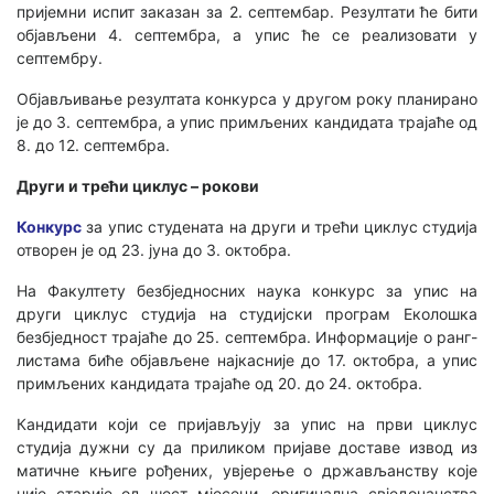
пријемни испит заказан за 2. септембар. Резултати ће бити
објављени 4. септембра, а упис ће се реализовати у
септембру.
Објављивање резултата конкурса у другом року планирано
је до 3. септембра, а упис примљених кандидата трајаће од
8. до 12. септембра.
Други и трећи циклус
–
рокови
Конкурс
за упис студената на други и трећи циклус студија
отворен је од 23. јуна до 3. октобра.
На Факултету безбједносних наука конкурс за упис на
други циклус студија на студијски програм Еколошка
безбједност трајаће до 25. септембра. Информације о ранг-
листама биће објављене најкасније до 17. октобра, а упис
примљених кандидата трајаће од 20. до 24. октобра.
Кандидати који се пријављују за упис на први циклус
студија дужни су да приликом пријаве доставе извод из
матичне књиге рођених, увјерење о држављанству које
није старије од шест мјесеци, оригинална свједочанства