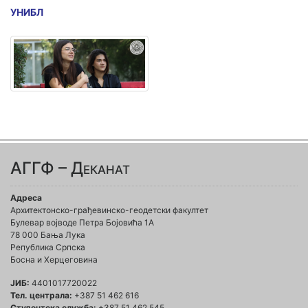
УНИБЛ
АГГФ – Деканат
Адреса
Архитектонско-грађевинско-геодетски факултет
Булевар војводе Петра Бојовића 1A
78 000 Бања Лука
Република Српска
Босна и Херцеговина
ЈИБ:
4401017720022
Тел. централа:
+387 51 462 616
Студентска служба:
+387 51 462 545