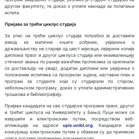
другом факултету, те доказ о уплати накнаде за полагање
испита.
Пријаве за трећи циклус студија
За упис на трећи циклус студија потребно је доставити
извод из матичне књиге рођених, увјерење о
држављанству не старије од шест мјесеци, овјерене копије
диплома првог и другог циклуса студија или еквиваленцију
стеченог звања по раније важећим прописима (а оригинали
се достављају на увид), додатак дипломи или увјерење о
положеним испитима са просјеком оцјена, наставни план и
програм за студенте који су студирали по старом,
неболоњском програму, доказ о уплати административних
трошкова и библиографију.
Пријава кандидата на све студијске програме првог, другог
и трећег циклуса на Универзитету у Бањој Луци може се
извршити и електронским путем, посредством веб-
апликације на адреси
upis.unibl.org
. Кандидати који
конкуришу електронским путем у обавези су да приликом
уписа доставе оригиналну документацију.