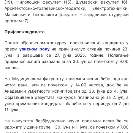
(19), Филолошки факултет (15), Шумарски факултет (6),
Архитектоснко-граћевинско-геодетски, Електротехнички,
Машински и Технолошки факултет – заједнички студијски
програм (7).
Пријаве кандидата
Према објављеном конкурсу, пријављивање кандидата у
првом
уписном року
на први циклус студија почиње 23.
јуна, а завршава се 27. јуна 2025. године. Полагање
пријемног испита заказано је за 30. јун са почетком у 9.00
часова.
На Медицинском факултету пријемни испит биће одржан
истог дана, али са почетком у 14.00 часова, док ће на
Академији умјетности испит трајати од 30. јуна до 4. јула.
Објављивање резултата конкурса планирано је за 2. јул, а
упис примљених кандидата обавиће се у периоду од 7. до
11. јула.
На Факултету безбједносних наука пријемни испит ће се
одржати у двије групе – 30. јуна и 1. јула, са почетком у 7.00