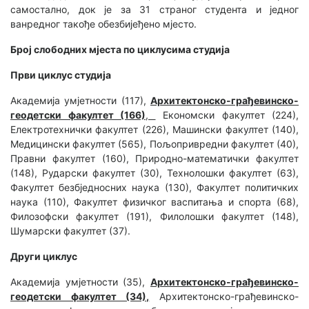
самостално, док је за 31 страног студента и једног
ванредног такође обезбијеђено мјесто.
Број слободних мјеста по циклусима студија
Први циклус студија
Академија умјетности (117),
Архитектонско-грађевинско-
геодетски факултет (166)
,
Економски факултет (224),
Електротехнички факултет (226), Машински факултет (140),
Медицински факултет (565), Пољопривредни факултет (40),
Правни факултет (160), Природно-математички факултет
(148), Рударски факултет (30), Технолошки факултет (63),
Факултет безбједносних наука (130), Факултет политичких
наука (110), Факултет физичког васпитања и спорта (68),
Филозофски факултет (191), Филолошки факултет (148),
Шумарски факултет (37).
Други циклус
Академија умјетности (35),
Архитектонско-грађевинско-
геодетски факултет (34),
Архитектонско-грађевинско-