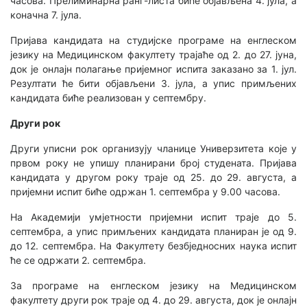
часова. Прелиминарна ранг-листа биће објављена 4. јула, а
коначна 7. јула.
Пријава кандидата на студијске програме на енглеском
језику на Медицинском факултету трајаће од 2. до 27. јуна,
док је онлајн полагање пријемног испита заказано за 1. јул.
Резултати ће бити објављени 3. јула, а упис примљених
кандидата биће реализован у септембру.
Други рок
Други уписни рок организују чланице Универзитета које у
првом року не упишу планирани број студената. Пријава
кандидата у другом року траје од 25. до 29. августа, а
пријемни испит биће одржан 1. септембра у 9.00 часова.
На Академији умјетности пријемни испит траје до 5.
септембра, а упис примљених кандидата планиран је од 9.
до 12. септембра. На Факултету безбједносних наука испит
ће се одржати 2. септембра.
За програме на енглеском језику на Медицинском
факултету други рок траје од 4. до 29. августа, док је онлајн