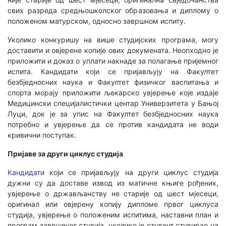
свих разреда средњошколског образовања и диплому о
положеном матурском, односно завршном испиту.
Уколико конкуришу на више студијских програма, могу
доставити и овјерене копије ових докумената. Неопходно је
приложити и доказ о уплати накнаде за полагање пријемног
испита. Кандидати који се пријављују на Факултет
безбједносних наука и Факултет физичког васпитања и
спорта морају приложити љекарско увјерење које издаје
Медицински специјалистички центар Универзитета у Бањој
Луци, док је за упис на Факултет безбједносних наука
потребно и увјерење да се против кандидата не води
кривични поступак.
Пријаве за други циклус студија
Кандидати
који се пријављују на други циклус студија
дужни су да доставе извод из матичне књиге рођених,
увјерење о држављанству не старије од шест мјесеци,
оригинал или овјерену копију дипломе првог циклуса
студија, увјерење о положеним испитима, наставни план и
програм завршеног студија, уколико је студент студирао на