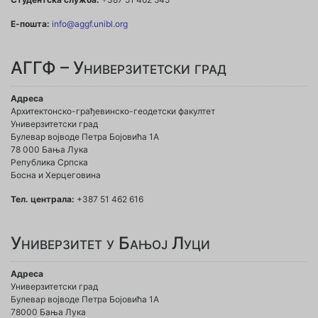
Е-пошта:
info@aggf.unibl.org
АГГФ – Универзитетски град
Адреса
Архитектонско-грађевинско-геодетски факултет
Универзитетски град
Булевар војводе Петра Бојовића 1A
78 000 Бања Лука
Република Српска
Босна и Херцеговина
Тел. централа:
+387 51 462 616
Универзитет у Бањој Луци
Адреса
Универзитетски град
Булевар војводе Петра Бојовића 1А
78000 Бања Лука