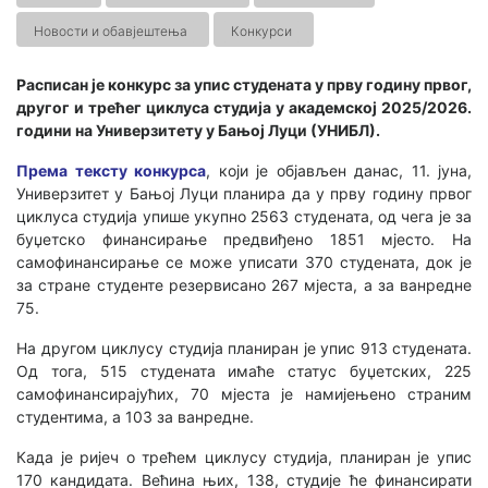
Новости и обавјештења
Конкурси
Расписан је конкурс за упис студената у прву годину првог,
другог и трећег циклуса студија у академској 2025/2026.
години на Универзитету у Бањој Луци (УНИБЛ).
Према тексту конкурса
, који је објављен данас, 11. јуна,
Универзитет у Бањој Луци планира да у прву годину првог
циклуса студија упише укупно 2563 студената, од чега је за
буџетско финансирање предвиђено 1851 мјестo. На
самофинансирање се може уписати 370 студената, док је
за стране студенте резервисано 267 мјеста, а за ванредне
75.
На другом циклусу студија планиран је упис 913 студената.
Од тога, 515 студената имаће статус буџетских, 225
самофинансирајућих, 70 мјеста је намијењено страним
студентима, а 103 за ванредне.
Када је ријеч о трећем циклусу студија, планиран је упис
170 кандидата. Већина њих, 138, студије ће финансирати