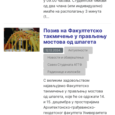
у 09.00 часова. Студентски тимови
од два члана (или индивидуално)
имаће на располагању 3 минута
(1...
Позив на Факултетско
такмичење у прављењу
мостова од шпагета
12.12.2024.
Актуелности
Новости и обавјештења
Савез Студената АГГФ
Радионице и изложбе
С великим задовољством
најављујемо Факултетско
такмичење у прављењу мостова
од шпагета, које ће се одржати 14.
и 15. децембра у просторијама
Архитектонско-грађевинско-
геодетског факултета Универзитета