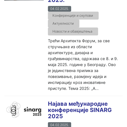
2025.
04.02.2025.
Конференције и скупови
Актуелности
Новости и обавјештења
Трећи Архитекта Форум, за све
стручњаке из области
архитектуре, дизајна и
грађевинарства, одржава се 8. и 9.
маја 2025. године у Београду. Ово
је јединствена прилика за
повезивање, размјену идеја и
инспирацију кроз иновативне
приступе. Тема 2025: „А...
Најава међународне
конференције SINARG
2025
04.02.2025.