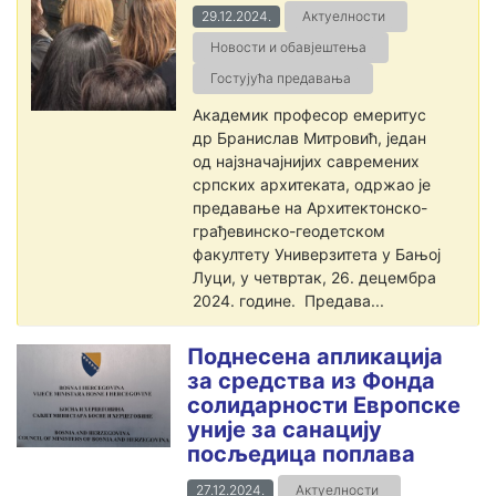
29.12.2024.
Актуелности
Новости и обавјештења
Гостујућа предавања
Академик професор емеритус
др Бранислав Митровић, један
од најзначајнијих савремених
српских архитеката, одржао је
предавање на Архитектонско-
грађевинско-геодетском
факултету Универзитета у Бањој
Луци, у четвртак, 26. децембра
2024. године. Предава...
Поднесена апликација
за средства из Фонда
солидарности Европске
уније за санацију
посљедица поплава
27.12.2024.
Актуелности