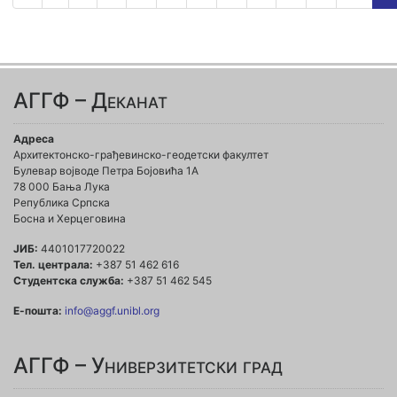
АГГФ – Деканат
Адреса
Архитектонско-грађевинско-геодетски факултет
Булевар војводе Петра Бојовића 1A
78 000 Бања Лука
Република Српска
Босна и Херцеговина
ЈИБ:
4401017720022
Тел. централа:
+387 51 462 616
Студентска служба:
+387 51 462 545
Е-пошта:
info@aggf.unibl.org
АГГФ – Универзитетски град