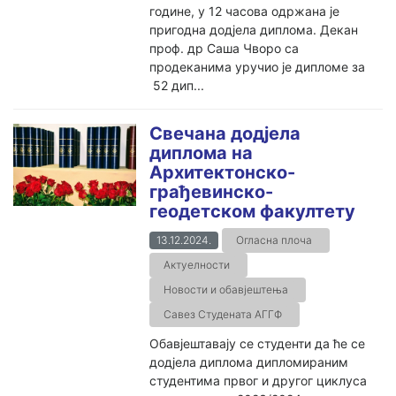
године, у 12 часова одржана је
пригодна додјела диплома. Декан
проф. др Саша Чворо са
продеканима уручио је дипломе за
52 дип...
Свечана додјела
диплома на
Архитектонско-
грађевинско-
геодетском факултету
13.12.2024.
Огласна плоча
Актуелности
Новости и обавјештења
Савез Студената АГГФ
Обавјештавају се студенти да ће се
додјела диплома дипломираним
студентима првог и другог циклуса