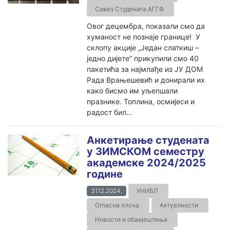
Савез Студената АГГФ
Овог децембра, показали смо да
хуманост не познаје границе! У
склопу акције „Један слаткиш –
једно дијете“ прикупили смо 40
пакетића за најмлађе из ЈУ ДОМ
Рада Врањешевић и донирали их
како бисмо им уљепшали
празнике. Топлина, осмијеси и
радост бил...
Анкетирање студената
у ЗИМСКОМ семестру
академске 2024/2025
године
31.12.2024.
УНИБЛ
Огласна плоча
Актуелности
Новости и обавјештења