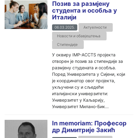
Позив за размјену
студента и особља у
Италији
06.03.2025.
Актуелности
Новости и обавјештења
Стипендије
У оквиру IMP-ACCTS пројекта
отворен је позив за стипендије за
размјену студената и особља.
Поред Универзитета у Сијени, који
је координатор овог пројекта,
укључени су и сљедећи
италијански универзитети:
Универзитет у Каљарију,
Универзитет Милано-Бик...
In memoriam: Професор
др Димитрије Закић