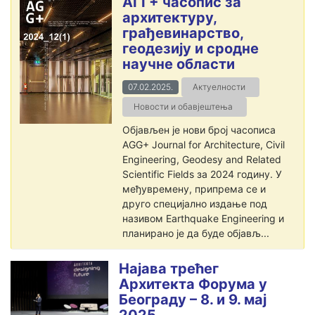
АГГ+ часопис за
архитектуру,
грађевинарство,
геодезију и сродне
научне области
07.02.2025.
Актуелности
Новости и обавјештења
Објављен је нови број часописа
AGG+ Journal for Architecture, Civil
Engineering, Geodesy and Related
Scientific Fields за 2024 годину. У
међувремену, припрема се и
друго специјално издање под
називом Earthquake Engineering и
планирано је да буде објављ...
Најава трећег
Архитекта Форума у
Београду – 8. и 9. мај