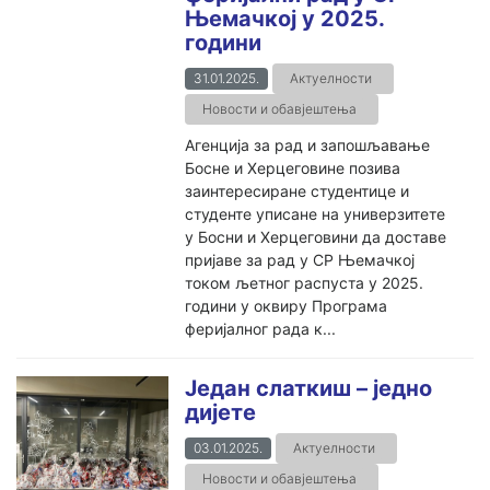
Њемачкој у 2025.
години
31.01.2025.
Актуелности
Новости и обавјештења
Агенција за рад и запошљавање
Босне и Херцеговине позива
заинтересиране студентице и
студенте уписане на универзитете
у Босни и Херцеговини да доставе
пријаве за рад у СР Њемачкој
током љетног распуста у 2025.
години у оквиру Програма
феријалног рада к...
Један слаткиш – једно
дијете
03.01.2025.
Актуелности
Новости и обавјештења