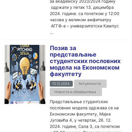
за академску 2023/2024 годину
одржати у петак 13. децембра
2024. године. са почетком у 12:00
часова у великом амфитеатру
АГГФ-а – универзитетски Кампус
...
Позив за
представљање
студентских пословних
модела на Економском
факултету
13.12.2024.
Актуелности
Новости и обавјештења
Представљање студентских
пословних модела одржава се на
Економском факултету, Мајке
Југовића 4, у четвртак, 26. 12.
2024. године, Сала 3, са почетком