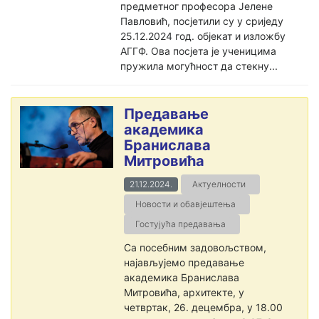
предметног професора Јелене
Павловић, посјетили су у сриједу
25.12.2024 год. објекат и изложбу
АГГФ. Ова посјета је ученицима
пружила могућност да стекну...
Предавање
академика
Бранислава
Митровића
21.12.2024.
Актуелности
Новости и обавјештења
Гостујућа предавања
Са посебним задовољством,
најављујемо предавање
академика Бранислава
Митровића, архитекте, у
четвртак, 26. децембра, у 18.00