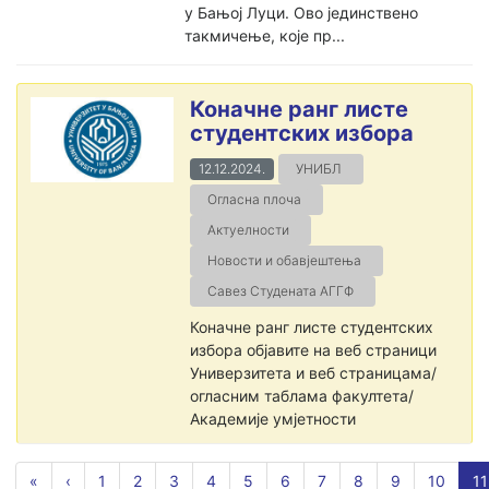
у Бањој Луци. Ово јединствено
такмичење, које пр...
Коначне ранг листе
студентских избора
12.12.2024.
УНИБЛ
Огласна плоча
Актуелности
Новости и обавјештења
Савез Студената АГГФ
Коначне ранг листе студентских
избора објавите на веб страници
Универзитета и веб страницама/
огласним таблама факултета/
Академије умјетности
«
‹
1
2
3
4
5
6
7
8
9
10
11