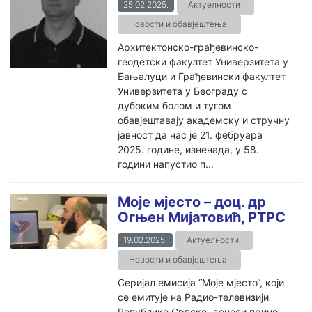
25.02.2025.
Актуелности
Новости и обавјештења
Архитектонско-грађевинско-
геодетски факултет Универзитета у
Бањалуци и Грађевински факултет
Универзитета у Београду с
дубоким болом и тугом
обавјештавају академску и стручну
јавност да нас је 21. фебруара
2025. године, изненада, у 58.
години напустио п...
Моје мјесто – доц. др
Огњен Мијатовић, РТРС
19.02.2025.
Актуелности
Новости и обавјештења
Серијал емисија “Моје мјесто“, који
се емитује на Радио-телевизији
Републике Српске, доноси приче