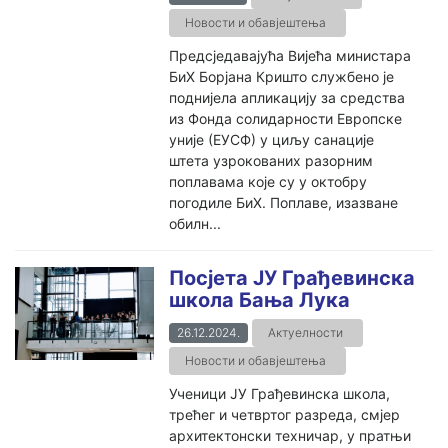
Новости и обавјештења
Предсједавајућа Вијећа министара
БиХ Борјана Кришто службено је
поднијела апликацију за средства
из Фонда солидарности Европске
уније (ЕУСФ) у циљу санације
штета узрокованих разорним
поплавама које су у октобру
погодиле БиХ. Поплаве, изазване
обилн...
Посјета ЈУ Грађевинска
школа Бања Лука
26.12.2024.
Актуелности
Новости и обавјештења
Ученици ЈУ Грађевинска школа,
трећег и четвртог разреда, смјер
архитектонски техничар, у пратњи