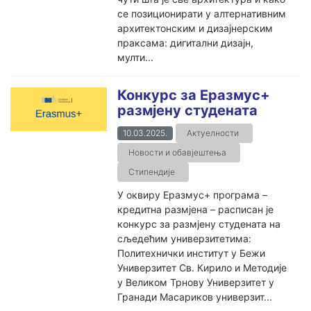
се позиционирати у алтернативним
архитектонским и дизајнерским
праксама: дигитални дизајн,
мулти...
Конкурс за Еразмус+
размјену студената
10.03.2025.
Актуелности
Новости и обавјештења
Стипендије
У оквиру Еразмус+ програма –
кредитна размјена – расписан је
конкурс за размјену студената на
сљедећим универзитетима:
Политехнички институт у Бежи
Универзитет Св. Кирило и Методије
у Великом Трнову Универзитет у
Гранади Масариков универзит...