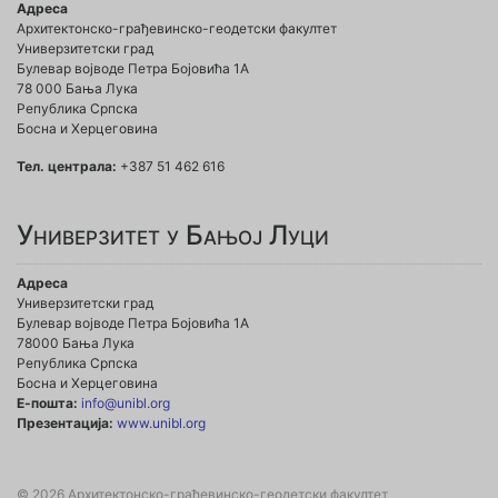
Адреса
Архитектонско-грађевинско-геодетски факултет
Универзитетски град
Булевар војводе Петра Бојовића 1A
78 000 Бања Лука
Република Српска
Босна и Херцеговина
Тел. централа:
+387 51 462 616
Универзитет у Бањој Луци
Адреса
Универзитетски град
Булевар војводе Петра Бојовића 1А
78000 Бања Лука
Република Српска
Босна и Херцеговина
Е-пошта:
info@unibl.org
Презентација:
www.unibl.org
© 2026 Архитектонско-грађевинско-геодетски факултет