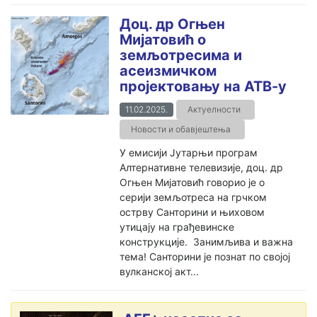
Доц. др Огњен
Мијатовић о
земљотресима и
асеизмичком
пројектовању на АТВ-у
11.02.2025.
Актуелности
Новости и обавјештења
У емисији Јутарњи програм
Алтернативне телевизије, доц. др
Огњен Мијатовић говорио је о
серији земљотреса на грчком
острву Санторини и њиховом
утицају на грађевинске
конструкције. Занимљива и важна
тема! Санторини је познат по својој
вулканској акт...