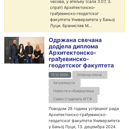
часова, у атељеу (сала 3.07, 3.
спрат) Архитектонско-
грађевинско-геодетског
факултета Универзитета у Бањој
Луци. Бранислав М...
Одржана свечана
додјела диплома
Архитектонско-
грађевинско-
геодетског факултета
13.12.2024.
Огласна плоча
Актуелности
Новости и обавјештења
Савез Студената АГГФ
Поводом 28 годинa успјешног рада
Архитектонско-грађевинско-
геодетског факултета Универзитета
у Бањој Луци, 13. децембра 2024.