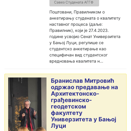
Савез Студената АГГФ
Поштовани, Правилником о
анкетирању студената о квалитету
наставног процеса (даље:
Правилник), који је 27.4.2023.
године усвојио Сенат Универзитета
у Бањој Луци, регулише се
студентско анкетирање као
специфичан вид студентског
вредновања квалитета н...
Бранислав Митровић
одржао предавање на
Архитектонско-
грађевинско-
геодетском
факултету
Универзитета у Бањој
Луци