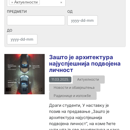
×
Актуелности
×
ПРЕДМЕТИ
ОД
ДО
Зашто је архитектура
најуспјешнија подвојена
личност
11.03.2025.
Актуелности
Новости и обавјештења
Радионице и изложбе
Драги студенти, У наставку је
позив на предавање „Зашто је
архитектура најуспјешнија
подвојена личност“, на коме ћете
чути шта је све архитектура и како