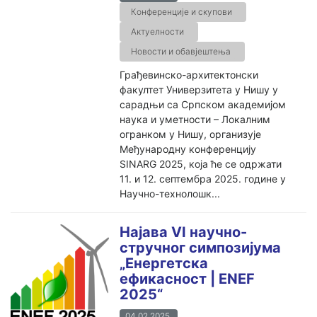
Конференције и скупови
Актуелности
Новости и обавјештења
Грађевинско-архитектонски
факултет Универзитета у Нишу у
сарадњи са Српском академијом
наука и уметности – Локалним
огранком у Нишу, организује
Међународну конференцију
SINARG 2025, која ће се одржати
11. и 12. септембра 2025. године у
Научно-технолошк...
Најава VI научно-
стручног симпозијума
„Енергетска
ефикасност | ENEF
2025“
04.02.2025.