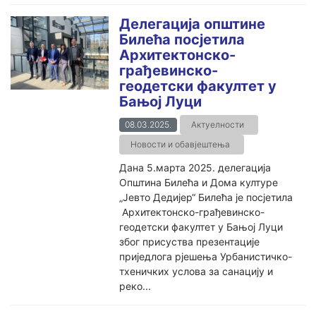
Делегација општине
Билећа посјетила
Архитектонско-
грађевинско-
геодетски факултет у
Бањој Луци
08.03.2025.
Актуелности
Новости и обавјештења
Дана 5.марта 2025. делегација
Општина Билећа и Дома културе
„Јевто Дедијер“ Билећа је посјетила
Архитектонско-грађевинско-
геодетски факултет у Бањој Луци
због присуства презентације
приједлога рјешења Урбанистичко-
тхеничких услова за санацију и
реко...