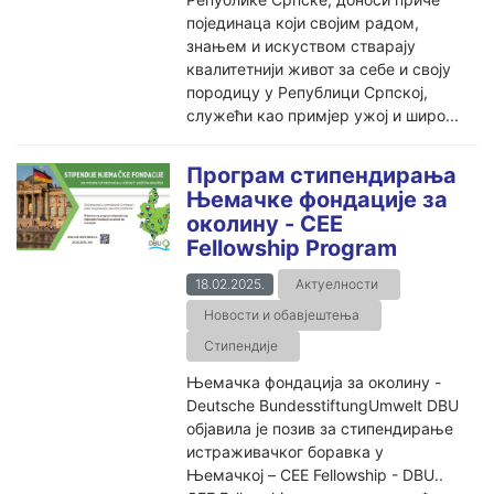
појединаца који својим радом,
знањем и искуством стварају
квалитетнији живот за себе и своју
породицу у Републици Српској,
служећи као примјер ужој и широ...
Програм стипендирања
Њемачке фондације за
околину - CEE
Fellowship Program
18.02.2025.
Актуелности
Новости и обавјештења
Стипендије
Њемачка фондација за околину -
Deutsche BundesstiftungUmwelt DBU
објавила је позив за стипендирање
истраживачког боравка у
Њемачкој – CEE Fellowship - DBU..