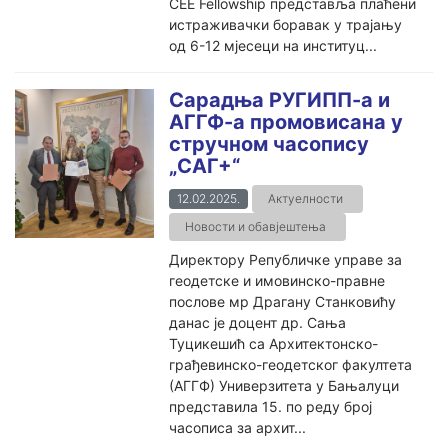
CEE Fellowship представља плаћени
истраживачки боравак у трајању
од 6-12 мјесеци на институц...
Сарадња РУГИПП-а и
АГГФ-а промовисана у
стручном часопису
„САГ+“
12.02.2025.
Актуелности
Новости и обавјештења
Директору Републичке управе за
геодетске и имовинско-правне
послове мр Драгану Станковићу
данас је доцент др. Сања
Туцикешић са Архитектонско-
грађевинско-геодетског факултета
(АГГФ) Универзитета у Бањалуци
представила 15. по реду број
часописа за архит...