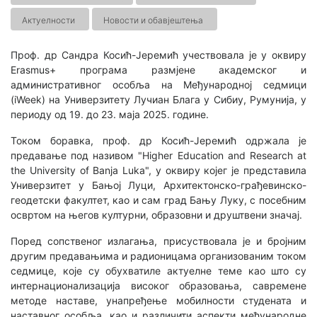
Актуелности
Новости и обавјештења
Проф. др Сандра Косић-Јеремић учествовала је у оквиру
Erasmus+ програма размjене академског и
административног особља на Међународној седмици
(iWeek) на Универзитету Лучиан Блага у Сибиу, Румунија, у
периоду од 19. до 23. маја 2025. године.
Током боравка, проф. др Косић-Јеремић одржала је
предавање под називом "Higher Education and Research at
the University of Banja Luka", у оквиру којег је представила
Универзитет у Бањој Луци, Архитектонско-грађевинско-
геодетски факултет, као и сам град Бању Луку, с посебним
освртом на његов културни, образовни и друштвени значај.
Поред сопственог излагања, присуствовала је и бројним
другим предавањима и радионицама организованим током
седмице, које су обухватиле актуелне теме као што су
интернационализација високог образовања, савремене
методе наставе, унапређење мобилности студената и
наставног особља, као и различити аспекти међународне