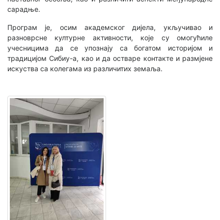
сарадње.
Програм је, осим академског дијела, укључивао и
разноврсне културне активности, које су омогућиле
учесницима да се упознају са богатом историјом и
традицијом Сибиу-а, као и да остваре контакте и размjене
искуства са колегама из различитих земаља.