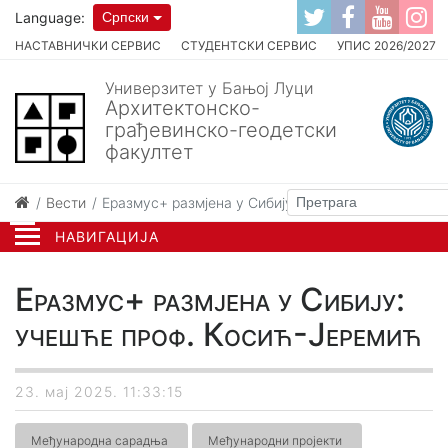
Language:
Српски
НАСТАВНИЧКИ СЕРВИС
СТУДЕНТСКИ СЕРВИС
УПИС 2026/2027
Универзитет у Бањој Луци
Архитектонско-
грађевинско-геодетски
факултет
Вести
Еразмус+ размјена у Сибију: учешће проф. Косић
НАВИГАЦИЈА
Еразмус+ размјена у Сибију:
учешће проф. Косић-Јеремић
23. мај 2025. 11:33:15
Међународна сарадња
Међународни пројекти