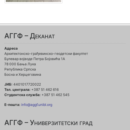
АГГФ – Деканат
Адреса
Архитектонско-грађевинско-геодетски факултет
Булевар војводе Петра Бојовића 1A
78 000 Бања Лука
Република Српска
Босна и Херцеговина
ЈИБ:
4401017720022
Тел. централа:
+387 51 462 616
Студентска служба:
+387 51 462 545
Е-пошта:
info@aggf.unibl.org
АГГФ – Универзитетски град