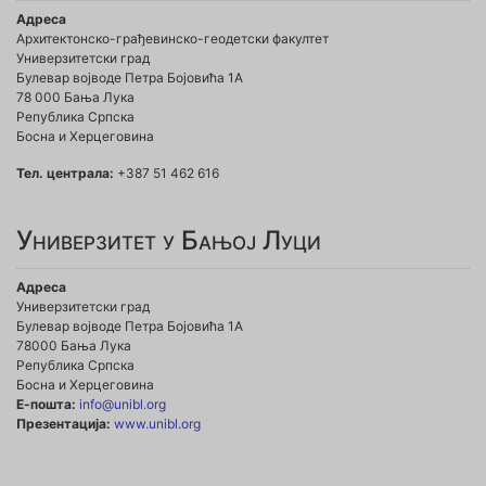
Адреса
Архитектонско-грађевинско-геодетски факултет
Универзитетски град
Булевар војводе Петра Бојовића 1A
78 000 Бања Лука
Република Српска
Босна и Херцеговина
Тел. централа:
+387 51 462 616
Универзитет у Бањој Луци
Адреса
Универзитетски град
Булевар војводе Петра Бојовића 1А
78000 Бања Лука
Република Српска
Босна и Херцеговина
Е-пошта:
info@unibl.org
Презентација:
www.unibl.org