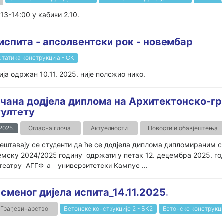
 13-14:00 у кабини 2.10.
 испита - апсолвентски рок - новембар
Статика конструкција - СК
а одржан 10.11. 2025. није положио нико.
чана додјела диплома на Архитектонско-г
ултету
.2025.
Огласна плоча
Актуелности
Новости и обавјештења
ештавају се студенти да ће се додјела диплома дипломираним с
мску 2024/2025 годину одржати у петак 12. децембра 2025. год
еатру АГГФ-а – универзитетски Кампус ...
меног дијела испита_14.11.2025.
Грађевинарство
Бетонске конструкције 2 - БК2
Бетонске конструкци