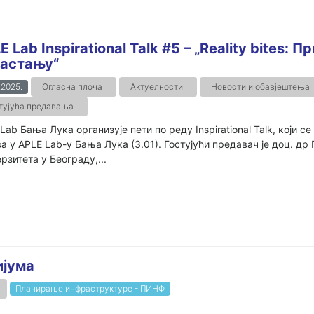
E Lab Inspirational Talk #5 – „Reality bites:
астању“
.2025.
Огласна плоча
Актуелности
Новости и обавјештења
тујућа предавања
Lab Бања Лука организује пети по реду Inspirational Talk, који с
а у APLE Lab-у Бања Лука (3.01). Гостујући предавач је доц. д
рзитета у Београду,...
ијума
Планирање инфраструктуре - ПИНФ