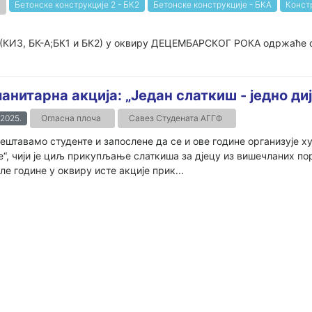
Бетонске конструкције 2 - БК2
Бетонске конструкције - БКА
Конст
(КИ3, БК-А;БК1 и БК2) у оквиру ДЕЦЕМБАРСКОГ РОКА одржаће се 
анитарна акција: „Један слаткиш - једно ди
.2025.
Огласна плоча
Савез Студената АГГФ
ештавамо студенте и запослене да се и ове године организује х
е“, чији је циљ прикупљање слаткиша за дјецу из вишечланих по
е године у оквиру исте акције прик...