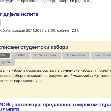
студијског програма Геодезија. Завршни рад за II...
г дијела испита
 биће одржан 20.11.2025 у 8:00, кабинет 2.11.
списани студентски избори
1.2025.
УНИБЛ
Огласна плоча
Актуелности
Новости и
нкурси
рална изборна комисија расписује студентске изборе. У прилогу
ланове Изборне комисије на факултетима/ Академији умјетности 
ентског парламента Уни...
СИЦ организује предавање о мушком здрав
VEMBER