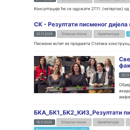
Консултације ће се одржати 27.11. (четвртак) од
СК - Резултати писменог дијела
20.11.2025.
Огласна плоча
Архитектура
Писмени испит из предмета Статика конструкциј
Све
фак
20.11
Обавј
акаде
амфит
БКА_БК1_БК2_КИ3_Резултати пис
18.11.2025.
Огласна плоча
Архитектура
Бетонске конструкције 1 - БК1