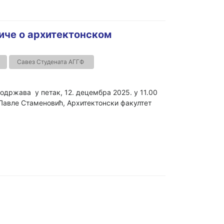
 Приче о архитектонском
Савез Студената АГГФ
е одржава у петак, 12. децембра 2025. у 11.00
р Павле Стаменовић, Архитектонски факултет