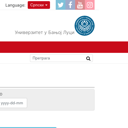
Language:
Српски
Универзитет у Бањој Луци
О