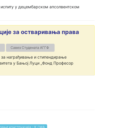
м испиту у децембарском апсолвентском
ије за остваривања права
Савез Студената АГГФ
ду за награђивање и стипендирање
зитета у Бањој Луци „Фонд Професор
ање конструкција - К / МА