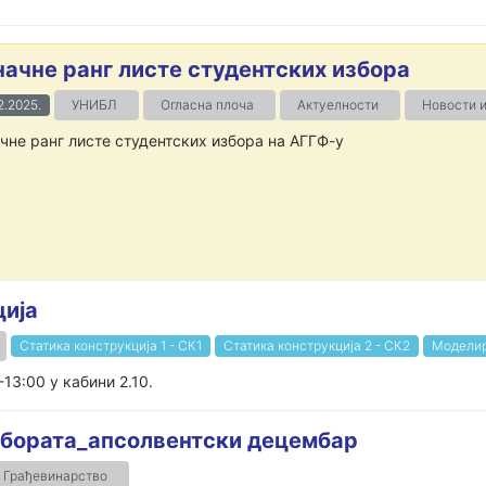
начне ранг листе студентских избора
2.2025.
УНИБЛ
Огласна плоча
Актуелности
Новости 
чне ранг листе студентских избора на АГГФ-у
ција
Статика конструкција 1 - СК1
Статика конструкција 2 - СК2
Моделир
-13:00 у кабини 2.10.
бората_апсолвентски децембар
Грађевинарство