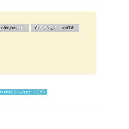
и обавјештења
Савез Студената АГГФ
ање конструкција - К / МА