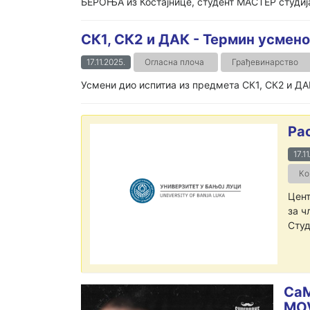
БЕРОЊА из Костајнице, студент МАСТЕР студија 
СК1, СК2 и ДАК - Термин усмено
17.11.2025.
Огласна плоча
Грађевинарство
Усмени дио испитиа из предмета СК1, СК2 и ДАК
Ра
17.1
Ко
Цент
за ч
Студ
СаМ
MO