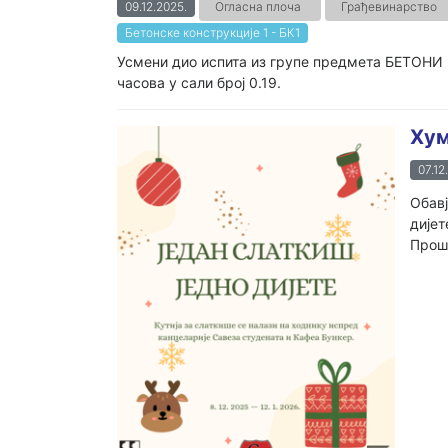
09.12.2025.
Огласна плоча
Грађевинарство
Бетонске конструкције 1 - БК1
Усмени дио испита из групе предмета БЕТОНИ 
часова у сали број 0.19.
Хум
07.12
Обавј
дијет
Прошл