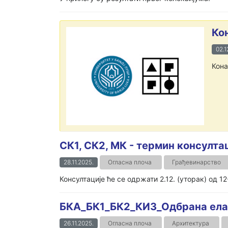
Ко
02.1
Кона
СК1, СК2, МК - термин консулта
28.11.2025.
Огласна плоча
Грађевинарство
Консултације ће се одржати 2.12. (уторак) од 12
БКА_БК1_БК2_КИ3_Одбрана ела
26.11.2025.
Огласна плоча
Архитектура