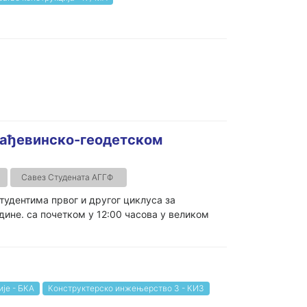
рађевинско-геодетском
Савез Студената АГГФ
тудентима првог и другог циклуса за
ине. са почетком у 12:00 часова у великом
је - БКА
Конструктерско инжењерство 3 - КИ3