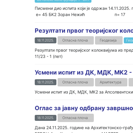
Писмени дио испита који је одржан 1
е= 45 БК2 Зоран Нежић п= 17 .
Резултати првог теоријског ко
18.11.2025.
Огласна плоча
Геодезија
Гео
Резултати првог теоријског колоквијума из пре
11/23 - 1 (пет)
Усмени испит из ДК, МДК, МК2 
18.11.2025.
Огласна плоча
Архитектура
Усмени испит из ДК, МДК, МК2 за Апсолвентски 
Оглас за јавну одбрану завршног
18.11.2025.
Огласна плоча
Дана 24.11.2025. године на Архитектонско-гра