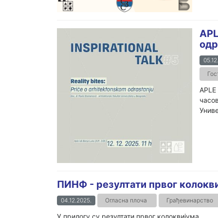
APL
одр
05.12
Гос
APLE 
часов
Униве
ПИНФ - резултати првог колокв
04.12.2025.
Огласна плоча
Грађевинарство
У прилогу су резултати првог колоквијума.