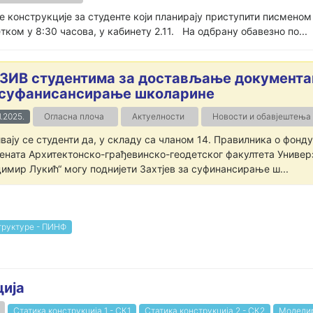
е конструкције за студенте који планирају приступити писмено
етком у 8:30 часова, у кабинету 2.11. На одбрану обавезно по...
ЗИВ студентима за достављање документац
 суфанисансирање школарине
1.2025.
Огласна плоча
Актуелности
Новости и обавјештења
вају се студенти да, у складу са чланом 14. Правилника о фон
ената Архитектонско-грађевинско-геодетског факултета Универ
имир Лукић“ могу поднијети Захтјев за суфинансирање ш...
руктуре - ПИНФ
ција
Статика конструкција 1 - СК1
Статика конструкција 2 - СК2
Моделир