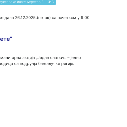
руктерско инжењерство 3 - КИ3
дана 26.12.2025.(петак) са почетком у 9.00
јете"
уманитарна акција „Један слаткиш – једно
родица са подручја бањалучке регије.