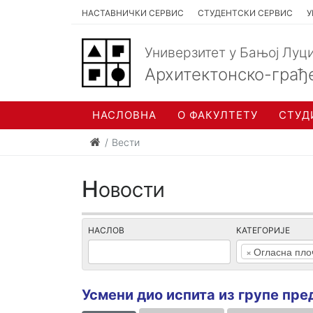
НАСТАВНИЧКИ СЕРВИС
СТУДЕНТСКИ СЕРВИС
У
Универзитет у Бањој Луц
Архитектонско-грађ
НАСЛОВНА
О ФАКУЛТЕТУ
СТУД
Вести
Новости
НАСЛОВ
КАТЕГОРИЈЕ
×
Огласна пло
Усмени дио испита из групе пр