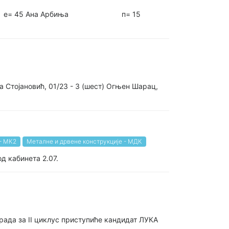
имовић п= 18 е= 45 Ана Арбиња п= 15
а Стојановић, 01/23 - 3 (шест) Огњен Шарац,
 - МК2
Металне и дрвене конструкције - МДК
д кабинета 2.07.
рада за II циклус приступиће кандидат ЛУКА