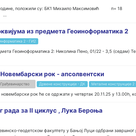
4.11.2025. године, положили су: БК1 Михаило Макс
..
локвијума из предмета Геоиноформатика 2
информатика 2 - ГИ2
дмета Геоиноформатика 2: Николина Пено, 01/22 - 3,5 (седам) Те
- Новембарски рок - апсолвентски
Грађевинарство
Дрвене конструкције - ДК
Металне конструкције 2
новембарски рок ће се одржати у четвртак 20.11.25 у 13.00h, ко
 рада за II циклус , Лука Бероња
ђевинско-геодетском факултету у Бањој Луци одбрани завршног 