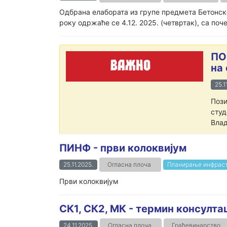
Одбрана елабората из групе предмета Бетонск
року одржаће се 4.12. 2025. (четвртак), са поч
ПО
на
25.1
Пози
студ
Влад
ПИНФ - први колоквијум
25.11.2025.
Огласна плоча
Планирање инфраст
Први колоквијум
СК1, СК2, МК - термин консулта
24.11.2025.
Огласна плоча
Грађевинарство