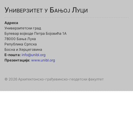
Универзитет у Бањој Луци
Адреса
Универзитетски град
Булевар војводе Петра Бојовића 1А
78000 Бања Лука
Република Српска
Босна и Херцеговина
Е-пошта:
info@unibl.org
Презентација:
www.unibl.org
© 2026 Архитектонско-грађевинско-геодетски факултет