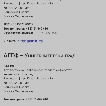
Булевар војводе Петра Бојовића 1A
78 000 Бања Лука
Република Српска
Босна и Херцеговина
ЈИБ:
4401017720022
Тел. централа:
+387 51 462 616
Студентска служба:
+387 51 462 545
Е-пошта:
info@aggf.unibl.org
АГГФ – Универзитетски град
Адреса
Архитектонско-грађевинско-геодетски факултет
Универзитетски град
Булевар војводе Петра Бојовића 1A
78 000 Бања Лука
Република Српска
Босна и Херцеговина
Тел. централа:
+387 51 462 616