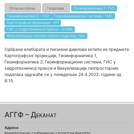
Огласна плоча
Геодезија
Геоинформатика 1 - ГИ1
Геоинформатика 2 - ГИ2
Геоинформациони системи - ГИС
Картографске пројекције - КП
ГИС у ходротехничкој пракси - Х / МА
Визуелизација геопросторних података / МА
Oдбрана елабората и писмени дијелови испита из предмета
Картографске пројекције, Геоинформатика 1,
Геоинформатика 2, Геоинформациони системи, ГИС у
хидротехничкој пракси и Визуелизација геопросторних
података одржаће се у понедељак 24.4.2023. године од
8:15.
АГГФ – Деканат
Адреса
Архитектонско-грађевинско-геодетски факултет