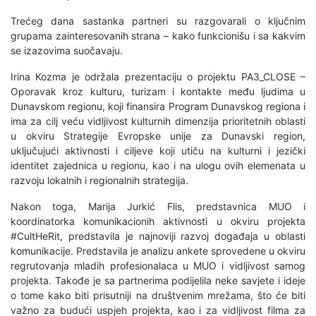
Trećeg dana sastanka partneri su razgovarali o ključnim
grupama zainteresovanih strana – kako funkcionišu i sa kakvim
se izazovima suočavaju.
Irina Kozma je održala prezentaciju o projektu PA3_CLOSE –
Oporavak kroz kulturu, turizam i kontakte među ljudima u
Dunavskom regionu, koji finansira Program Dunavskog regiona i
ima za cilj veću vidljivost kulturnih dimenzija prioritetnih oblasti
u okviru Strategije Evropske unije za Dunavski region,
uključujući aktivnosti i ciljeve koji utiču na kulturni i jezički
identitet zajednica u regionu, kao i na ulogu ovih elemenata u
razvoju lokalnih i regionalnih strategija.
Nakon toga, Marija Jurkić Flis, predstavnica MUO i
koordinatorka komunikacionih aktivnosti u okviru projekta
#CultHeRit, predstavila je najnoviji razvoj događaja u oblasti
komunikacije. Predstavila je analizu ankete sprovedene u okviru
regrutovanja mladih profesionalaca u MUO i vidljivost samog
projekta. Takođe je sa partnerima podijelila neke savjete i ideje
o tome kako biti prisutniji na društvenim mrežama, što će biti
važno za budući uspjeh projekta, kao i za vidljivost filma za