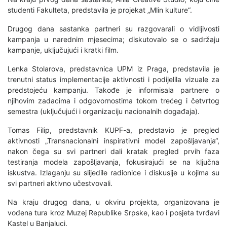
studenti Fakulteta, predstavila je projekat „Mlin kulture“.
Drugog dana sastanka partneri su razgovarali o vidljivosti
kampanja u narednim mjesecima; diskutovalo se o sadržaju
kampanje, uključujući i kratki film.
Lenka Stolarova, predstavnica UPM iz Praga, predstavila je
trenutni status implementacije aktivnosti i podijelila vizuale za
predstojeću kampanju. Takođe je informisala partnere o
njihovim zadacima i odgovornostima tokom trećeg i četvrtog
semestra (uključujući i organizaciju nacionalnih događaja).
Tomas Filip, predstavnik KUPF-a, predstavio je pregled
aktivnosti „Transnacionalni inspirativni model zapošljavanja“,
nakon čega su svi partneri dali kratak pregled prvih faza
testiranja modela zapošljavanja, fokusirajući se na ključna
iskustva. Izlaganju su slijedile radionice i diskusije u kojima su
svi partneri aktivno učestvovali.
Na kraju drugog dana, u okviru projekta, organizovana je
vođena tura kroz Muzej Republike Srpske, kao i posjeta tvrđavi
Kastel u Banjaluci.