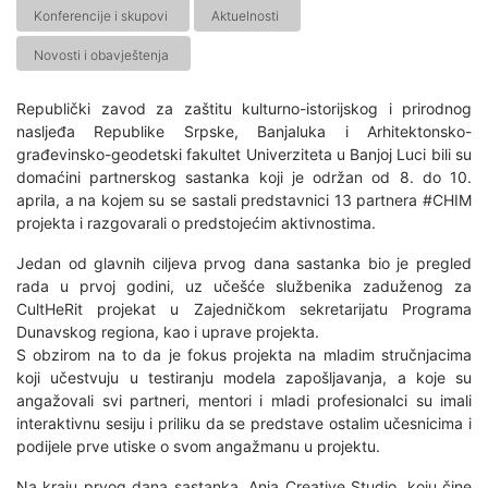
Konferencije i skupovi
Aktuelnosti
Novosti i obavještenja
Republički zavod za zaštitu kulturno-istorijskog i prirodnog
nasljeđa Republike Srpske, Banjaluka i Arhitektonsko-
građevinsko-geodetski fakultet Univerziteta u Banjoj Luci bili su
domaćini partnerskog sastanka koji je održan od 8. do 10.
aprila, a na kojem su se sastali predstavnici 13 partnera #CHIM
projekta i razgovarali o predstojećim aktivnostima.
Jedan od glavnih ciljeva prvog dana sastanka bio je pregled
rada u prvoj godini, uz učešće službenika zaduženog za
CultHeRit projekat u Zajedničkom sekretarijatu Programa
Dunavskog regiona, kao i uprave projekta.
S obzirom na to da je fokus projekta na mladim stručnjacima
koji učestvuju u testiranju modela zapošljavanja, a koje su
angažovali svi partneri, mentori i mladi profesionalci su imali
interaktivnu sesiju i priliku da se predstave ostalim učesnicima i
podijele prve utiske o svom angažmanu u projektu.
Na kraju prvog dana sastanka, Ania Creative Studio, koju čine