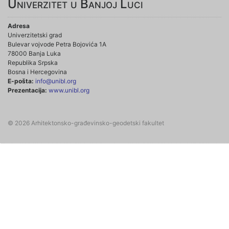
Univerzitet u Banjoj Luci
Adresa
Univerzitetski grad
Bulevar vojvode Petra Bojovića 1A
78000 Banja Luka
Republika Srpska
Bosna i Hercegovina
E-pošta:
info@unibl.org
Prezentacija:
www.unibl.org
© 2026 Arhitektonsko-građevinsko-geodetski fakultet