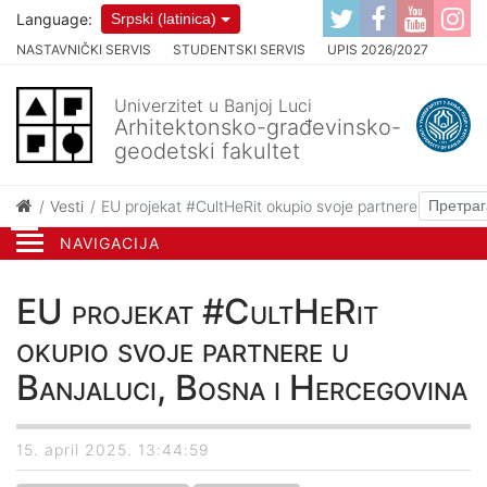
Language:
Srpski (latinica)
NASTAVNIČKI SERVIS
STUDENTSKI SERVIS
UPIS 2026/2027
Univerzitet u Banjoj Luci
Arhitektonsko-građevinsko-
geodetski fakultet
Vesti
EU projekat #CultHeRit okupio svoje partnere u Banjal
NAVIGACIJA
EU projekat #CultHeRit
okupio svoje partnere u
Banjaluci, Bosna i Hercegovina
15. april 2025. 13:44:59