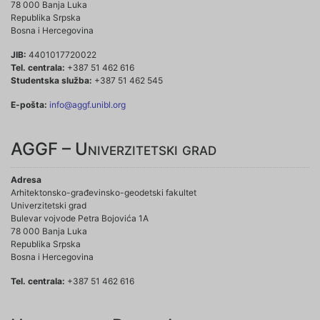
78 000 Banja Luka
Republika Srpska
Bosna i Hercegovina
JIB:
4401017720022
Tel. centrala:
+387 51 462 616
Studentska služba:
+387 51 462 545
E-pošta:
info@aggf.unibl.org
AGGF – Univerzitetski grad
Adresa
Arhitektonsko-građevinsko-geodetski fakultet
Univerzitetski grad
Bulevar vojvode Petra Bojovića 1A
78 000 Banja Luka
Republika Srpska
Bosna i Hercegovina
Tel. centrala:
+387 51 462 616