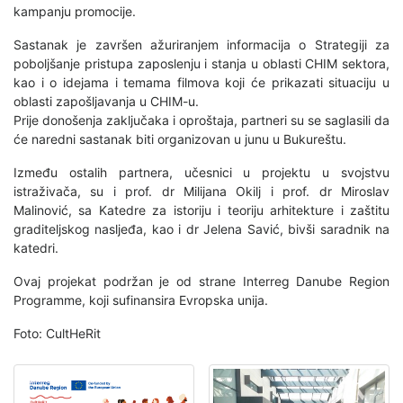
kampanju promocije.
Sastanak je završen ažuriranjem informacija o Strategiji za
poboljšanje pristupa zaposlenju i stanja u oblasti CHIM sektora,
kao i o idejama i temama filmova koji će prikazati situaciju u
oblasti zapošljavanja u CHIM-u.
Prije donošenja zaključaka i oproštaja, partneri su se saglasili da
će naredni sastanak biti organizovan u junu u Bukureštu.
Između ostalih partnera, učesnici u projektu u svojstvu
istraživača, su i prof. dr Milijana Okilj i prof. dr Miroslav
Malinović, sa Katedre za istoriju i teoriju arhitekture i zaštitu
graditeljskog nasljeđa, kao i dr Jelena Savić, bivši saradnik na
katedri.
Ovaj projekat podržan je od strane Interreg Danube Region
Programme, koji sufinansira Evropska unija.
Foto: CultHeRit